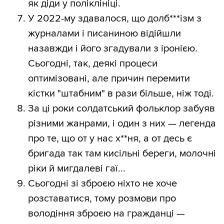
як діди у поліклініці.
У 2022-му здавалося, що долб***ізм з
журналами і писаниною відійшли
назавжди і його згадували з іронією.
Сьогодні, так, деякі процеси
оптимізовані, але причин перемити
кістки "штабним" в рази більше, ніж тоді.
За ці роки солдатський фольклор забуяв
різними жанрами, і один з них — легенда
про те, що от у нас х**ня, а от десь є
бригада так там кисільні береги, молочні
ріки й мигдалеві гаї...
Сьогодні зі зброєю ніхто не хоче
розставатися, тому розмови про
володіння зброєю на гражданці —