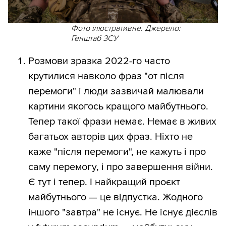
Фото ілюстративне. Джерело:
Генштаб ЗСУ
Розмови зразка 2022-го часто
крутилися навколо фраз "от після
перемоги" і люди зазвичай малювали
картини якогось кращого майбутнього.
Тепер такої фрази немає. Немає в живих
багатьох авторів цих фраз. Ніхто не
каже "після перемоги", не кажуть і про
саму перемогу, і про завершення війни.
Є тут і тепер. І найкращий проєкт
майбутнього — це відпустка. Жодного
іншого "завтра" не існує. Не існує дієслів