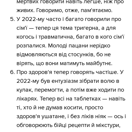
мертвих говорити навіть легше, ніж про
живих. Говоримо, отже, пам'ятаємо.
У 2022-му часто і багато говорили про
сім'ї — тепер ця тема тригерна, а для
когось і травматична, багато в кого сім'ї
розпалися. Молоді пацани нерідко
відмовляються від стосунків, бо не
вірять, що вони матимуть майбутнє.
Про здоров'я тепер говорять частіше. У
2022-му був ентузіазм зібрати волю в
кулак, перемогти, а потім вже ходити по
лікарях. Тепер всі на таблетках — навіть
ті, хто й не думав косити, просто
здоров'я ушатане, і без ліків ніяк — ось і
обговорюють бійці рецепти й мікстури,