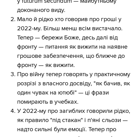
у futurum secundum — майбутньому
доконаного виду.
Мало й рідко хто говорив про гроші у
2022-му. Більш менш всім вистачало.
Тепер — бережи Боже, десь далі від
фронту — питання як вижити на наявне
грошове забезпечення, що ближче до
фронту — як вижити.
Про війну тепер говорять у практичному
розрізі з власного досвіду, "як бачив, як
один чувак на ютюбі" — ці фрази
помирають в учебках.
У 2022-му про загиблих говорили рідко,
як правило "під стакан" і п'яні сльози —
надто сильні були емоції. Тепер про