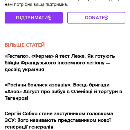
нам потрібна ваша підтримка.
ПІДТРИМАТИ
DONATE
БІЛЬШЕ СТАТЕЙ
«Гестапо», «Ферма» й тест Леже. Як готують
бійців Французького іноземного легіону —
досвід українця
«Росіяни боялися азовців». Боєць бригади
«Азов» Август про вибух в Оленівці й тортури в
Таганрозі
Сергій Собко стане заступником головкома
ЗСУ: його називають представником нової
генерації генералів