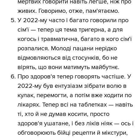
мертвих говорити навіть легше, ніж про
живих. Говоримо, отже, пам'ятаємо.
У 2022-му часто і багато говорили про
сім'ї — тепер ця тема тригерна, а для
когось і травматична, багато в кого сім'ї
розпалися. Молоді пацани нерідко
відмовляються від стосунків, бо не
вірять, що вони матимуть майбутнє.
Про здоров'я тепер говорять частіше. У
2022-му був ентузіазм зібрати волю в
кулак, перемогти, а потім вже ходити по
лікарях. Тепер всі на таблетках — навіть
ті, хто й не думав косити, просто
здоров'я ушатане, і без ліків ніяк — ось і
обговорюють бійці рецепти й мікстури,