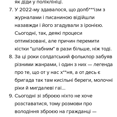
як діди у поліклініці.
У 2022-му здавалося, що долб***ізм з
журналами і писаниною відійшли
назавжди і його згадували з іронією.
Сьогодні, так, деякі процеси
оптимізовані, але причин перемити
кістки "штабним" в рази більше, ніж тоді.
За ці роки солдатський фольклор забуяв
різними жанрами, і один з них — легенда
про те, що от у нас х**ня, а от десь є
бригада так там кисільні береги, молочні
ріки й мигдалеві гаї...
Сьогодні зі зброєю ніхто не хоче
розставатися, тому розмови про
володіння зброєю на гражданці —