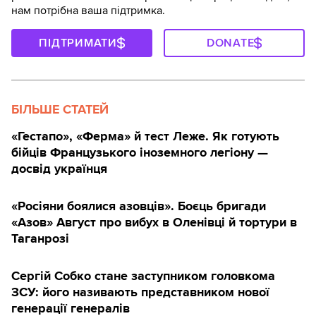
нам потрібна ваша підтримка.
ПІДТРИМАТИ
DONATE
БІЛЬШЕ СТАТЕЙ
«Гестапо», «Ферма» й тест Леже. Як готують
бійців Французького іноземного легіону —
досвід українця
«Росіяни боялися азовців». Боєць бригади
«Азов» Август про вибух в Оленівці й тортури в
Таганрозі
Сергій Собко стане заступником головкома
ЗСУ: його називають представником нової
генерації генералів