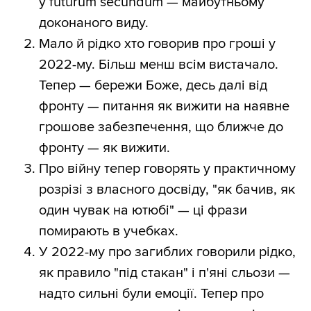
у futurum secundum — майбутньому
доконаного виду.
Мало й рідко хто говорив про гроші у
2022-му. Більш менш всім вистачало.
Тепер — бережи Боже, десь далі від
фронту — питання як вижити на наявне
грошове забезпечення, що ближче до
фронту — як вижити.
Про війну тепер говорять у практичному
розрізі з власного досвіду, "як бачив, як
один чувак на ютюбі" — ці фрази
помирають в учебках.
У 2022-му про загиблих говорили рідко,
як правило "під стакан" і п'яні сльози —
надто сильні були емоції. Тепер про