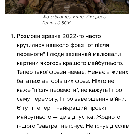
Фото ілюстративне. Джерело:
Генштаб ЗСУ
Розмови зразка 2022-го часто
крутилися навколо фраз "от після
перемоги" і люди зазвичай малювали
картини якогось кращого майбутнього.
Тепер такої фрази немає. Немає в живих
багатьох авторів цих фраз. Ніхто не
каже "після перемоги", не кажуть і про
саму перемогу, і про завершення війни.
Є тут і тепер. І найкращий проєкт
майбутнього — це відпустка. Жодного
іншого "завтра" не існує. Не існує дієслів