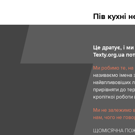
Пів кухні 
Це дратує, і м
Texty.org.ua п
Ми робимо те, на
називаємо імена 
найвпливовіших лю
прирівняти до тер
кропіткої роботи 
Ми не залежимо в
нам, чого не гово
ЩОМІСЯЧНА ПОЖ