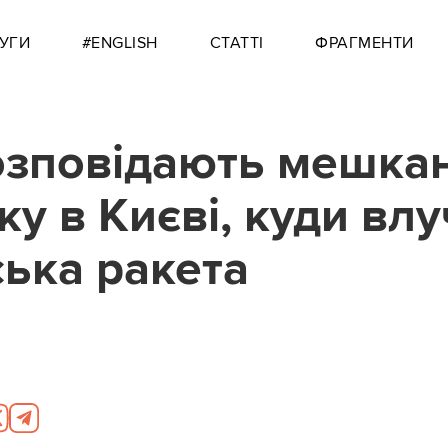
УГИ
#ENGLISH
СТАТТІ
ФРАГМЕНТИ
зповідають мешкан
ку в Києві, куди вл
ська ракета