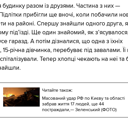
ля будинку разом із друзями. Частина з них —
 Підлітки прибігли ще вночі, коли побачили но
ти на районі. Спершу знайшли одного друга, я
му підʼїзді. Ще один знайомий, як зʼясувалося
усе гаразд. А потім дізналися, що одна з їхніх
15-річна дівчинка, перебуває під завалами. Її
піталізували. Тепер хлопці чекають на неї та 
знайшли.
Читайте також:
Масований удар РФ по Києву та області
забрав життя 17 людей, ще 44
постраждали,— Зеленський (ФОТО)