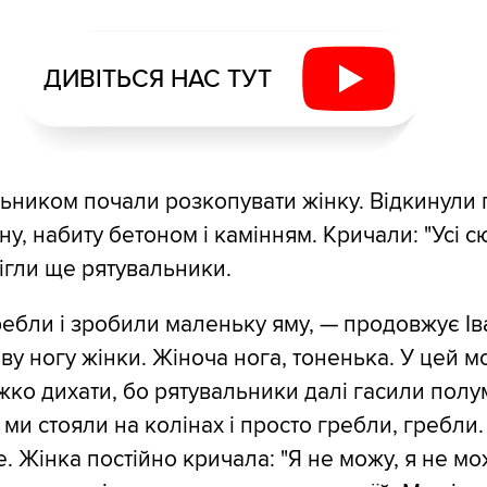
ДИВІТЬСЯ НАС ТУТ
альником почали розкопувати жінку. Відкинули 
, набиту бетоном і камінням. Кричали: "Усі сю
бігли ще рятувальники.
ребли і зробили маленьку яму, — продовжує Ів
ву ногу жінки. Жіноча нога, тоненька. У цей 
жко дихати, бо рятувальники далі гасили полу
А ми стояли на колінах і просто гребли, гребли.
е. Жінка постійно кричала: "Я не можу, я не мо