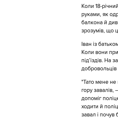
Коли 18-річний
руками, як од
балкона й див
зрозумів, що ц
Іван із батько
Коли вони при
підʼїздів. На
добровольців 
"Тато мене не 
гору завалів, 
допоміг поліц
ходити й поліц
завал і почув