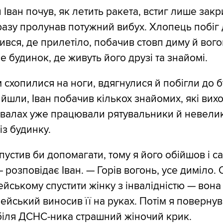
 Іван почув, як летить ракета, встиг лише закр
разу пролунав потужний вибух. Хлопець побіг
ився, де прилетіло, побачив стовп диму й вого
е будинок, де живуть його друзі та знайомі.
м схопилися на ноги, вдягнулися й побігли до 
йшли, Іван побачив кількох знайомих, які вих
 завалах уже працювали рятувальники й невели
із будинку.
пустив би допомагати, тому я його обійшов і са
— розповідає Іван. — Горів вогонь, усе диміло. 
ейському спустити жінку з інвалідністю — вона
ейський виносив її на руках. Потім я повернув
 біля ДСНС-ника страшний жіночий крик.