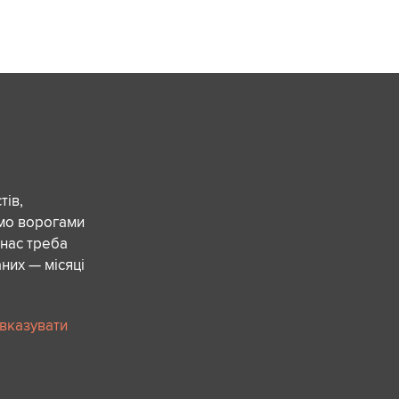
ів,
ємо ворогами
 нас треба
них — місяці
 вказувати