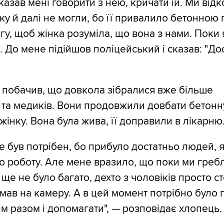
азав мені говорити з нею, кричати їй. Ми відк
ку й далі не могли, бо її привалило бетонною 
огу, щоб жінка розуміла, що вона з нами. Поки я
. До мене підійшов поліцейський і сказав: "До
 і побачив, що довкола зібралися вже більше
 та медиків. Вони продовжили довбати бетонну
жінку. Вона була жива, її доправили в лікарню
е був потрібен, бо прибуло достатньо людей, я
ю роботу. Але мене вразило, що поки ми гребл
ще не було багато, дехто з чоловіків просто с
імав на камеру. А в цей момент потрібно було 
ім разом і допомагати", — розповідає хлопець.