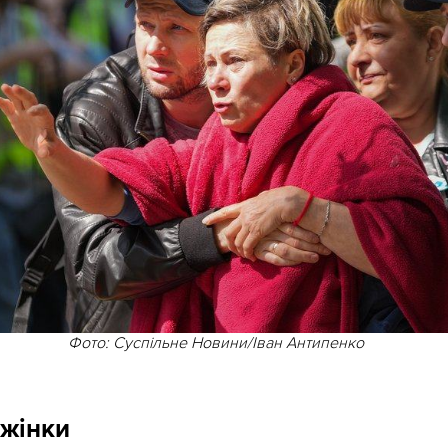
Фото: Суспільне Новини/Іван Антипенко
 жінки