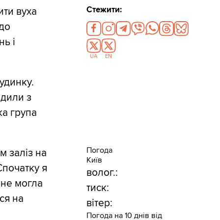
Стежити:
ити вуха
 до
нь і
UA
EN
будинку.
одили з
ка група
Погода
м заліз на
Київ
Спочатку я
волог.:
 не могла
тиск:
ся на
вітер:
Погода на 10 днів від