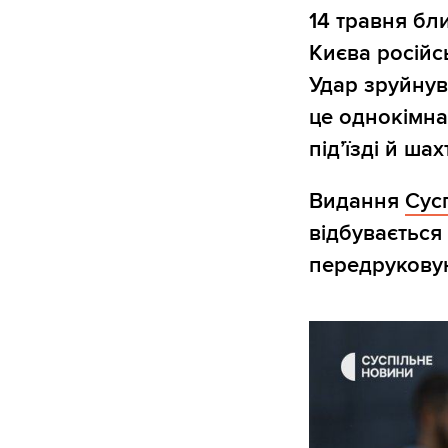
14 травня бл
Києва російс
Удар зруйнув
це однокімна
підʼїзді й шах
Видання
Сус
відбувається 
передруковую