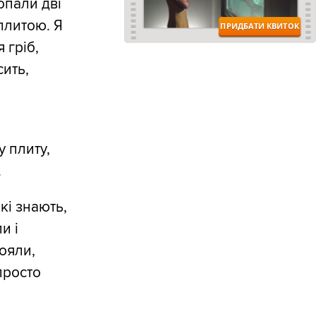
опали дві
плитою. Я
 гріб,
сить,
 плиту,
.
кі знають,
и і
тояли,
просто