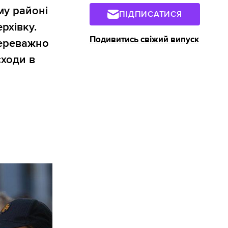
му районі
ПІДПИСАТИСЯ
рхівку.
Подивитись свіжий випуск
Переважно
сходи в