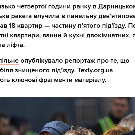
изько четвертої години ранку в Дарницько
ька ракета влучила в панельну девʼятипове
ав 18 квартир — частину пʼятого підʼїзду. 
тні квартири, ванни й кухні двокімнатних, 
та ліфта.
пільне
опублікувало репортаж про те, що
біля знищеного підʼїзду. Texty.org.ua
ть ключові фрагменти матеріалу.