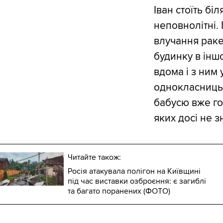
Іван стоїть бі
неповнолітні.
влучання раке
будинку в іншо
вдома і з ним 
однокласниць, 
бабусю вже гос
яких досі не 
Читайте також:
Росія атакувала полігон на Київщині
під час виставки озброєння: є загиблі
та багато поранених (ФОТО)