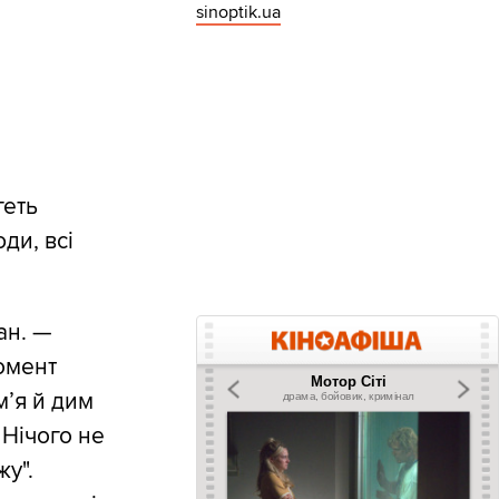
sinoptik.ua
геть
ди, всі
ан. —
момент
мʼя й дим
 Нічого не
жу".