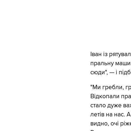
Іван із рятув
пральну машину
сюди", — і під
"Ми гребли, г
Відкопали пра
стало дуже ва
летів на нас. 
видно, очі ріж