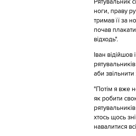
Рятувальник ск
ноги, праву ру
тримав її за н
почав плакати
відходь".
Іван відійшов
рятувальників
аби звільнити 
"Потім я вже н
як робити сво
рятувальників 
хтось щось зн
навалитися вс