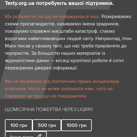
Texty.org.ua потребують вашої підтримки.
Ми робимо те, на що не наважуються інші.
Розкриваємо
схеми пропагандистів, називаємо імена зрадників,
показуємо справжні масштаби катастроф, стаємо
ворогами найвпливовіших людей світу. Наприклад, Ілон
Маск писав у своєму твіті, що нас треба прирівняти до
терористів. За більшістю наших матеріалів із
журналістики даних — місяці кропіткої роботи й сотні
перевірених джерел інформації.
Ми не залежимо від політичних примх мільйонера-
власника. Ніхто не може вказувати нам, чого не
говорити чи про що не повідомляти.
ЩОМІСЯЧНА ПОЖЕРТВА ЧЕРЕЗ LIQPAY
100
грн
500
грн
1000
грн