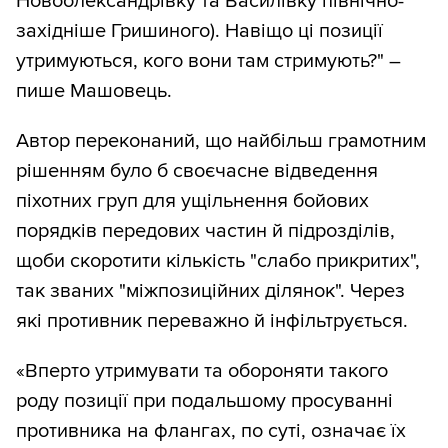
Новоолександрівку та Василівку північно-
західніше Гришиного). Навіщо ці позиції
утримуються, кого вони там стримують?" –
пише Машовець.
Автор переконаний, що найбільш грамотним
рішенням було б своєчасне відведення
піхотних груп для ущільнення бойових
порядків передових частин й підрозділів,
щоби скоротити кількість "слабо прикритих",
так званих "міжпозиційних ділянок". Через
які противник переважно й інфільтрується.
«Вперто утримувати та обороняти такого
роду позиції при подальшому просуванні
противника на флангах, по суті, означає їх