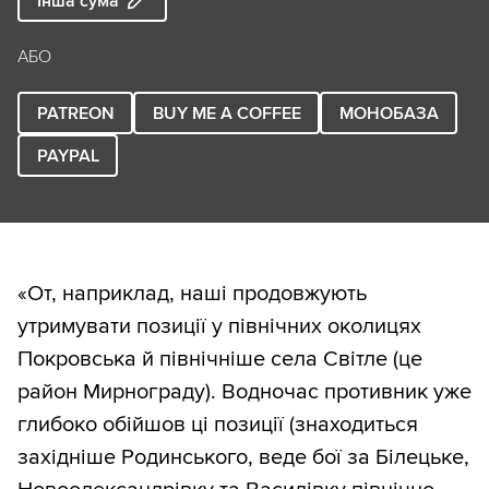
Інша сума
АБО
PATREON
BUY ME A COFFEE
МОНОБАЗА
PAYPAL
«От, наприклад, наші продовжують
утримувати позиції у північних околицях
Покровська й північніше села Світле (це
район Мирнограду). Водночас противник уже
глибоко обійшов ці позиції (знаходиться
західніше Родинського, веде бої за Білецьке,