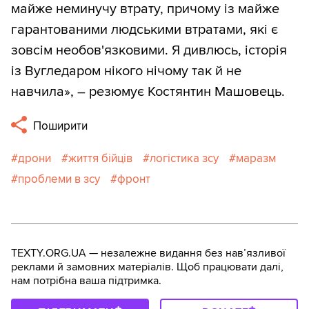
майже неминучу втрату, причому із майже
гарантованими людськими втратами, які є
зовсім необов'язковими. Я дивлюсь, історія
із Вугледаром нікого нічому так й не
навчила», – резюмує Костянтин Машовець.
Поширити
дрони
життя бійців
логістика зсу
маразм
проблеми в зсу
фронт
TEXTY.ORG.UA — незалежне видання без навʼязливої
реклами й замовних матеріалів. Щоб працювати далі,
нам потрібна ваша підтримка.