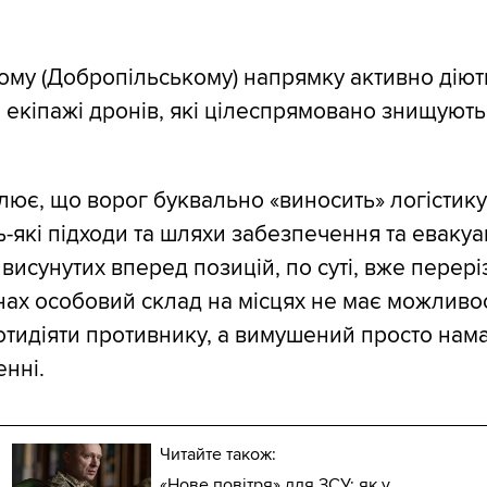
му (Добропільському) напрямку активно діють
і екіпажі дронів, які цілеспрямовано знищують
лює, що ворог буквально «виносить» логістику.
-які підходи та шляхи забезпечення та евакуац
висунутих вперед позицій, по суті, вже переріз
нах особовий склад на місцях не має можливос
тидіяти противнику, а вимушений просто нам
енні.
Читайте також:
«Нове повітря» для ЗСУ: як у