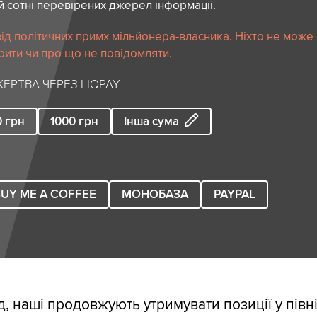
й сотні перевірених джерел інформації.
ід політичних примх мільйонера-власника. Ніхто не може
рити чи про що не повідомляти.
ЕРТВА ЧЕРЕЗ LIQPAY
0
грн
1000
грн
Інша сума
UY ME A COFFEE
МОНОБАЗА
PAYPAL
д, наші продовжують утримувати позиції у півн