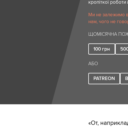
кропіткої роботи 
Ми не залежимо в
нам, чого не гово
ЩОМІСЯЧНА ПОЖ
100
грн
50
АБО
PATREON
B
«От, наприкла