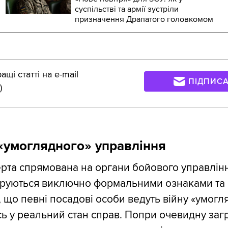
суспільстві та армії зустріли
призначення Драпатого головкомом
щі статті на e-mail
ПІДПИС
)
«умоглядного» управління
рта спрямована на органи бойового управління
еруються виключно формальними ознаками та 
, що певні посадові особи ведуть війну «умогл
 у реальний стан справ. Попри очевидну загро