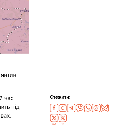
тянтин
Стежити:
й час
ить під
вах.
UA
EN