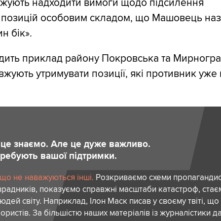
вжують надходити вимоги щодо підсилення
 позицій особовим складом, що Машовець на
н бік».
дить приклад району Покровська та Мирногра
вжують утримувати позиції, які противник уже
и це знаємо. Але це дуже важливо.
отребують вашої підтримки.
 що не наважуються інші.
Розкриваємо схеми пропагандист
зрадників, показуємо справжні масштаби катастроф, ста
дей світу. Наприклад, Ілон Маск писав у своєму твіті, що
ористів. За більшістю наших матеріалів із журналістики да