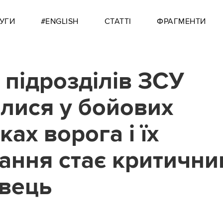
УГИ
#ENGLISH
СТАТТІ
ФРАГМЕНТИ
 підрозділів ЗСУ
лися у бойових
ах ворога і їх
ання стає критични
вець