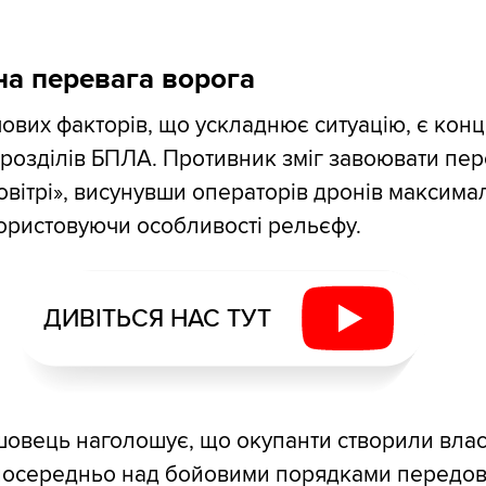
на перевага ворога
ових факторів, що ускладнює ситуацію, є конц
дрозділів БПЛА. Противник зміг завоювати пер
овітрі», висунувши операторів дронів максима
ористовуючи особливості рельєфу.
ДИВІТЬСЯ НАС ТУТ
овець наголошує, що окупанти створили вла
зпосередньо над бойовими порядками передов