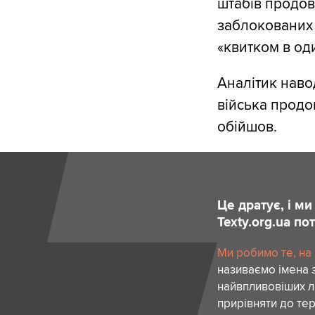
штабів продо
заблокованих
«квитком в оди
Аналітик наво
війська продо
обійшов.
Це дратує, і м
Texty.org.ua п
Ми робимо те, на
називаємо імена 
найвпливовіших лю
прирівняти до тер