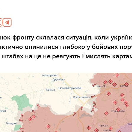
6
нок фронту склалася ситуація, коли україн
актично опинилися глибоко у бойових пор
у штабах на це не реагують і мислять карта