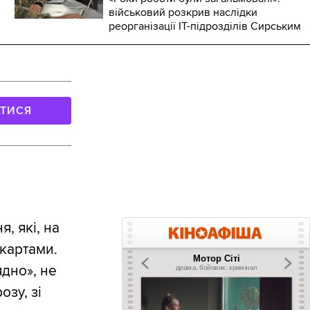
військовий розкрив наслідки
реорганізації IT-підрозділів Сирським
АТИСЯ
, які, на
картами.
ядно», не
зу, зі