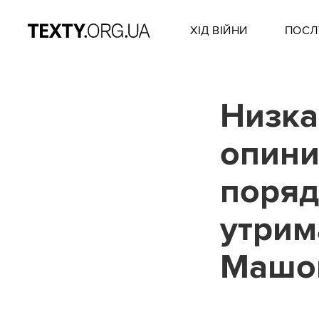
ХІД ВІЙНИ
ПОСЛ
Низка
опини
порядк
утрим
Машо