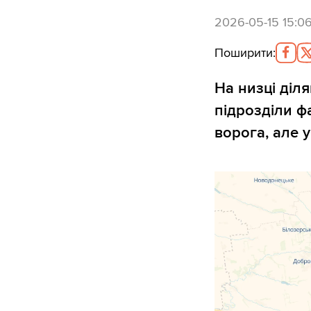
2026-05-15 15:0
Поширити
:
На низці діля
підрозділи ф
ворога, але 