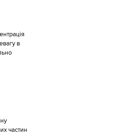
ентрація
евагу в
льно
сну
их частин