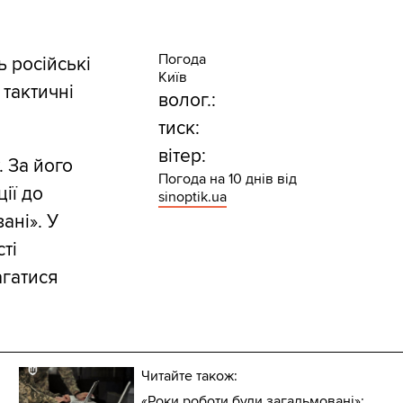
Погода
 російські
Київ
 тактичні
волог.:
тиск:
вітер:
 За його
Погода на 10 днів від
ії до
sinoptik.ua
ані». У
ті
агатися
Читайте також:
«Роки роботи були загальмовані»: