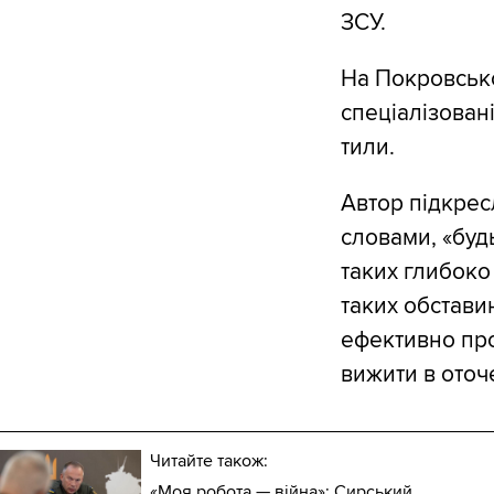
ЗСУ.
На Покровсько
спеціалізован
тили.
Автор підкрес
словами, «будь
таких глибоко 
таких обстави
ефективно про
вижити в оточ
Читайте також:
«Моя робота — війна»: Сирський