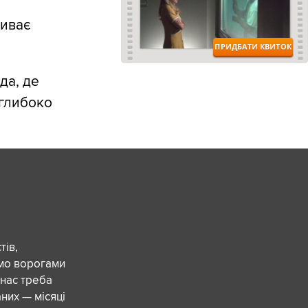
зиває
да, де
 глибоко
ів,
ємо ворогами
 нас треба
них — місяці