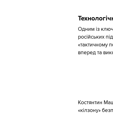
Технологіч
Одним із ключ
російських пі
«тактичному п
вперед та вик
Костянтин Маш
«кілзону» бе