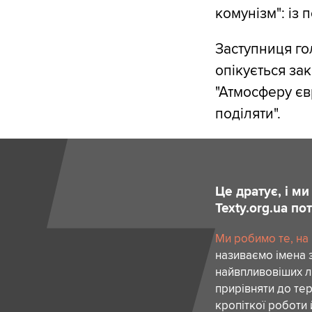
комунізм": із 
Заступниця го
опікується за
"Атмосферу єв
поділяти".
Це дратує, і м
Texty.org.ua п
Ми робимо те, на
називаємо імена 
найвпливовіших лю
прирівняти до тер
кропіткої роботи 