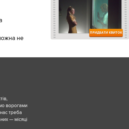
а
можна не
ів,
ємо ворогами
 нас треба
них — місяці