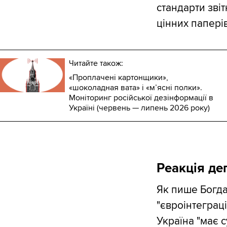
стандарти зві
цінних паперів
Читайте також:
«Проплачені картонщики»,
«шоколадная вата» і «м’ясні полки».
Моніторинг російської дезінформації в
Україні (червень — липень 2026 року)
Реакція де
Як пише Богда
"євроінтеграц
Україна "має с