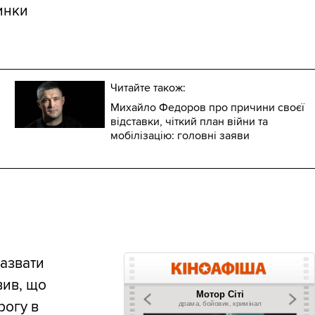
инки
Читайте також:
Михайло Федоров про причини своєї
відставки, чіткий план війни та
мобілізацію: головні заяви
назвати
вив, що
рогу в