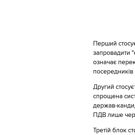
Перший стосує
запровадити "ф
означає перек
посередників 
Другий стосуєт
спрощена сист
держав-кандид
ПДВ лише чере
Третій блок с