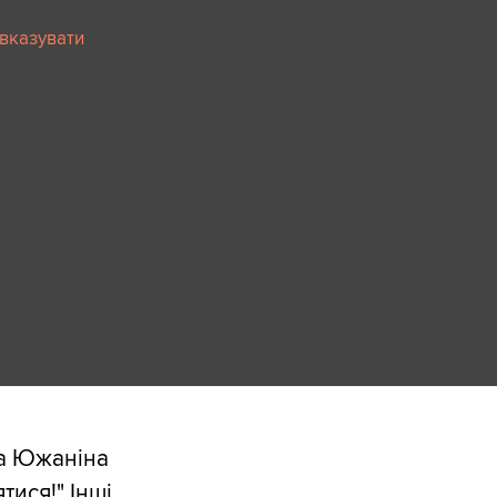
 вказувати
на Южаніна
тися!" Інші