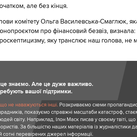
початком, але без кінця.
лови комітету Ольга Василевська-Смаглюк, як
конопроєктом про фінансовий безвіз, визнала:
роскептицизму, яку транслює наш голова, не 
и це знаємо. Але це дуже важливо.
отребують вашої підтримки.
 що не наважуються інші.
Розкриваємо схеми пропагандист
зрадників, показуємо справжні масштаби катастроф, ста
дей світу. Наприклад, Ілон Маск писав у своєму твіті, що
ористів. За більшістю наших матеріалів із журналістики да
й сотні перевірених джерел інформації.