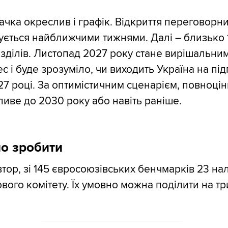
ачка окреслив і графік. Відкриття переговорн
кується найближчими тижнями. Далі – близько 1
озділів. Листопад 2027 року стане вирішальним
с і буде зрозуміло, чи виходить Україна на пі
27 році. За оптимістичним сценарієм, повноці
иве до 2030 року або навіть раніше.
о зробити
втор, зі 145 євросоюзівських бенчмарків 23 на
вого комітету. Їх умовно можна поділити на тр