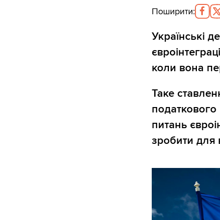
Поширити
:
Українські д
євроінтеграці
коли вона пе
Таке ставлен
податкового 
питань євроі
зробити для 