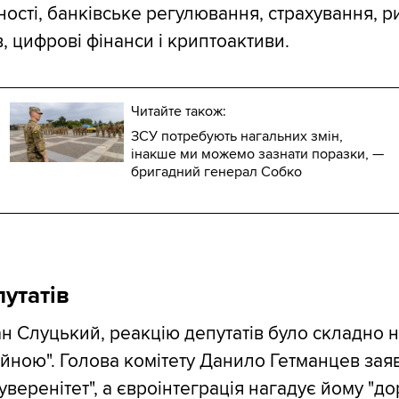
тності, банківське регулювання, страхування, р
, цифрові фінанси і криптоактиви.
Читайте також:
ЗСУ потребують нагальних змін,
інакше ми можемо зазнати поразки, —
бригадний генерал Собко
путатів
н Слуцький, реакцію депутатів було складно 
ійною". Голова комітету Данило Гетманцев зая
уверенітет", а євроінтеграція нагадує йому "до