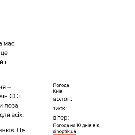
а має
 це
й і
Погода
ня –
Київ
їн ЄС і
волог.:
и поза
тиск:
ля всіх.
вітер:
Погода на 10 днів від
инків. Це
sinoptik.ua