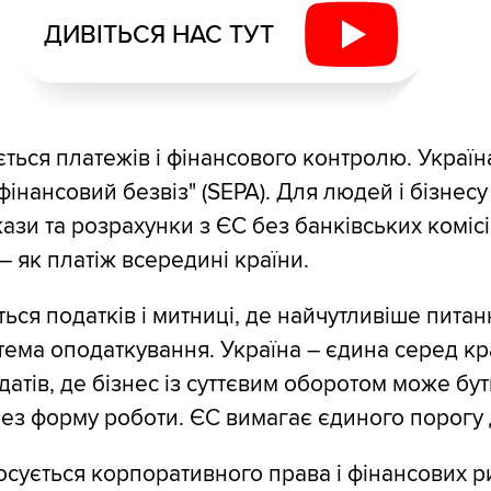
ДИВІТЬСЯ НАС ТУТ
ться платежів і фінансового контролю. Україн
інансовий безвіз" (SEPA). Для людей і бізнесу
ази та розрахунки з ЄС без банківських комісі
– як платіж всередині країни.
ься податків і митниці, де найчутливіше питан
ема оподаткування. Україна – єдина серед кра
атів, де бізнес із суттєвим оборотом може бут
з форму роботи. ЄС вимагає єдиного порогу д
тосується корпоративного права і фінансових р