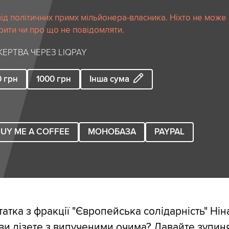
ід політичних примх мільйонера-власника. Ніхто не може
рити чи про що не повідомляти.
ЕРТВА ЧЕРЕЗ LIQPAY
0
грн
1000
грн
Інша сума
UY ME A COFFEE
МОНОБАЗА
PAYPAL
атка з фракції "Європейська солідарність" Ні
 ви лізете з випученими очима? Давайте зупиня