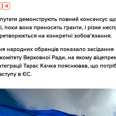
епутати демонструють повний консенсус щ
ї, поки вона приносить гранти, і різке нес
ретворюється на конкретні зобов'язання.
ня народних обранців показало засідання
комітету Верховної Ради, на якому віцепрем
нтеграції Тарас Качка пояснював, що потрі
вступу в ЄС.