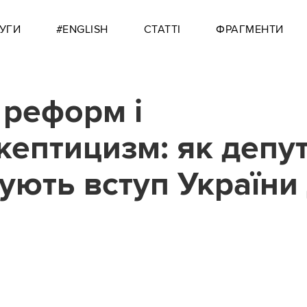
УГИ
#ENGLISH
СТАТТІ
ФРАГМЕНТИ
 реформ і
кептицизм: як депу
ують вступ України