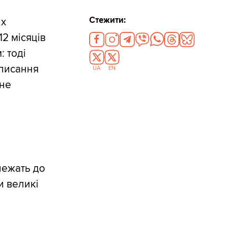
Стежити:
их
2 місяців
: тоді
дписання
UA
EN
нне
лежать до
и великі