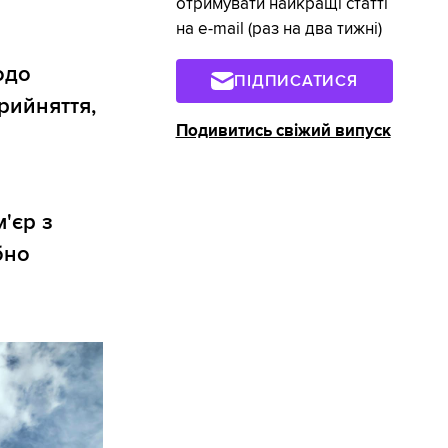
отримувати найкращі статті
на e-mail (раз на два тижні)
одо
ПІДПИСАТИСЯ
прийняття,
Подивитись свіжий випуск
'єр з
бно