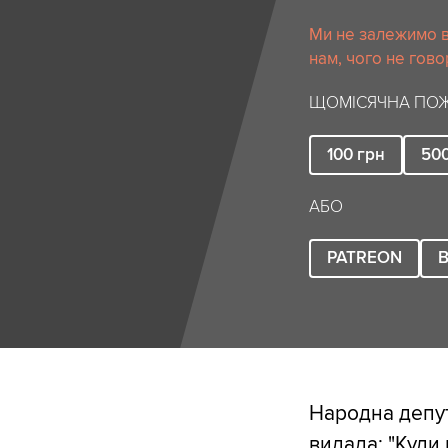
Ми не залежимо в
нам, чого не гово
ЩОМІСЯЧНА ПОЖ
100
грн
50
АБО
PATREON
B
Народна депут
видала: "Куди