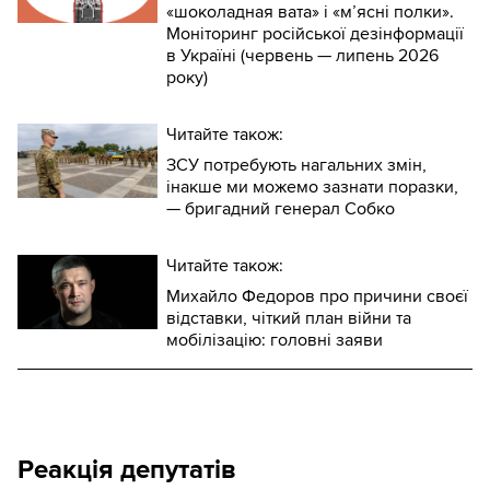
«шоколадная вата» і «м’ясні полки».
Моніторинг російської дезінформації
в Україні (червень — липень 2026
року)
Читайте також:
ЗСУ потребують нагальних змін,
інакше ми можемо зазнати поразки,
— бригадний генерал Собко
Читайте також:
Михайло Федоров про причини своєї
відставки, чіткий план війни та
мобілізацію: головні заяви
Реакція депутатів