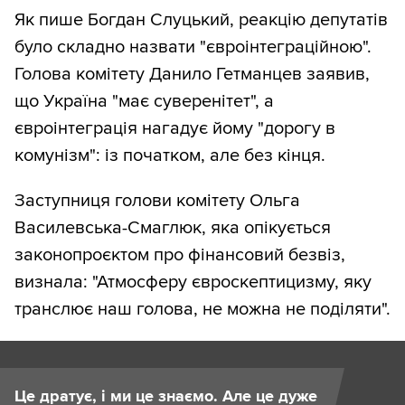
Як пише Богдан Слуцький, реакцію депутатів
було складно назвати "євроінтеграційною".
Голова комітету Данило Гетманцев заявив,
що Україна "має суверенітет", а
євроінтеграція нагадує йому "дорогу в
комунізм": із початком, але без кінця.
Заступниця голови комітету Ольга
Василевська-Смаглюк, яка опікується
законопроєктом про фінансовий безвіз,
визнала: "Атмосферу євроскептицизму, яку
транслює наш голова, не можна не поділяти".
Це дратує, і ми це знаємо. Але це дуже