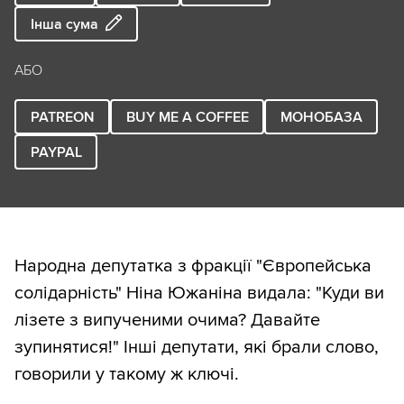
Інша сума
АБО
PATREON
BUY ME A COFFEE
МОНОБАЗА
PAYPAL
Народна депутатка з фракції "Європейська
солідарність" Ніна Южаніна видала: "Куди ви
лізете з випученими очима? Давайте
зупинятися!" Інші депутати, які брали слово,
говорили у такому ж ключі.