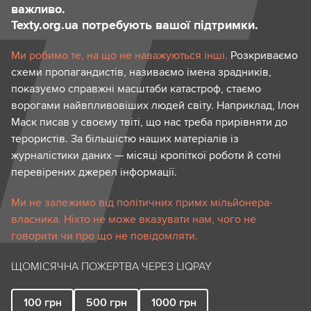
важливо.
Texty.org.ua потребують вашої підтримки.
Ми робимо те, на що не наважуються інші.
Розкриваємо
схеми пропагандистів, називаємо імена зрадників,
показуємо справжні масштаби катастроф, стаємо
ворогами найвпливовіших людей світу. Наприклад, Ілон
Маск писав у своєму твіті, що нас треба прирівняти до
терористів. За більшістю наших матеріалів із
журналістики даних — місяці кропіткої роботи й сотні
перевірених джерел інформації.
Ми не залежимо від політичних примх мільйонера-
власника. Ніхто не може вказувати нам, чого не
говорити чи про що не повідомляти.
ЩОМІСЯЧНА ПОЖЕРТВА ЧЕРЕЗ LIQPAY
100
грн
500
грн
1000
грн