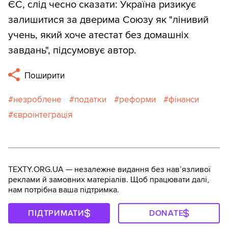
ЄС, слід чесно сказати: Україна ризикує
залишитися за дверима Союзу як "лінивий
учень, який хоче атестат без домашніх
завдань", підсумовує автор.
Поширити
незроблене
податки
реформи
фінанси
євроінтеграція
TEXTY.ORG.UA — незалежне видання без навʼязливої
реклами й замовних матеріалів. Щоб працювати далі,
нам потрібна ваша підтримка.
ПІДТРИМАТИ
DONATE