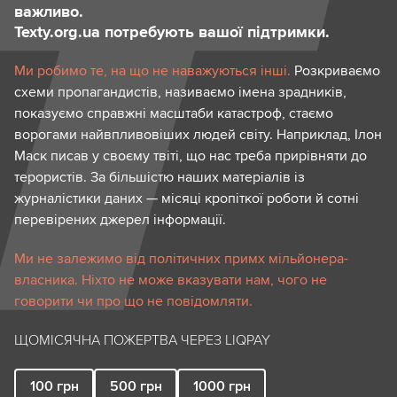
важливо.
Texty.org.ua потребують вашої підтримки.
Ми робимо те, на що не наважуються інші.
Розкриваємо
схеми пропагандистів, називаємо імена зрадників,
показуємо справжні масштаби катастроф, стаємо
ворогами найвпливовіших людей світу. Наприклад, Ілон
Маск писав у своєму твіті, що нас треба прирівняти до
терористів. За більшістю наших матеріалів із
журналістики даних — місяці кропіткої роботи й сотні
перевірених джерел інформації.
Ми не залежимо від політичних примх мільйонера-
власника. Ніхто не може вказувати нам, чого не
говорити чи про що не повідомляти.
ЩОМІСЯЧНА ПОЖЕРТВА ЧЕРЕЗ LIQPAY
100
грн
500
грн
1000
грн