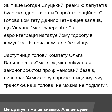
Як пише Богдан Слуцький, реакцію депутатів
було складно назвати "євроінтеграційною".
Голова комітету Данило Гетманцев заявив,
що Україна "має суверенітет", а
євроінтеграція нагадує йому "дорогу в
комунізм": із початком, але без кінця.
Заступниця голови комітету Ольга
Василевська-Смаглюк, яка опікується
законопроєктом про фінансовий безвіз,
визнала: "Атмосферу євроскептицизму, яку
транслює наш голова, не можна не поділяти".
Це дратує, і ми це знаємо. Але це дуже