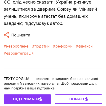
ЄС, слід чесно сказати: Україна ризикує
залишитися за дверима Союзу як "лінивий
учень, який хоче атестат без домашніх
завдань", підсумовує автор.
Поширити
незроблене
податки
реформи
фінанси
євроінтеграція
TEXTY.ORG.UA — незалежне видання без навʼязливої
реклами й замовних матеріалів. Щоб працювати далі,
нам потрібна ваша підтримка.
ПІДТРИМАТИ
DONATE