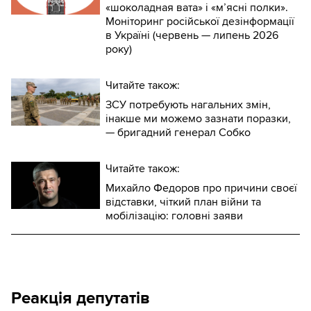
«шоколадная вата» і «м’ясні полки».
Моніторинг російської дезінформації
в Україні (червень — липень 2026
року)
Читайте також:
ЗСУ потребують нагальних змін,
інакше ми можемо зазнати поразки,
— бригадний генерал Собко
Читайте також:
Михайло Федоров про причини своєї
відставки, чіткий план війни та
мобілізацію: головні заяви
Реакція депутатів