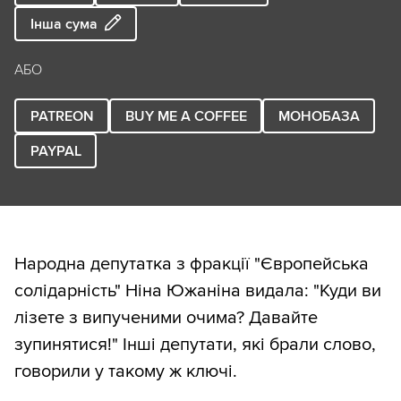
Інша сума
АБО
PATREON
BUY ME A COFFEE
МОНОБАЗА
PAYPAL
Народна депутатка з фракції "Європейська
солідарність" Ніна Южаніна видала: "Куди ви
лізете з випученими очима? Давайте
зупинятися!" Інші депутати, які брали слово,
говорили у такому ж ключі.