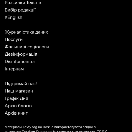
Розсилки Текстів
Вибір редакції
#English
Журналістика даних
Послуги
Фальшиві соціологи
Дезінформація
Disinfomonitor
Інтернам
Підтримай нас!
Наш магазин
Графік Дня
Архів блогів
Архів книг
Матеріали Texty.org.ua можна використовувати згідно з
ліцензією
Creative Commons із зазначенням авторства, CC BY