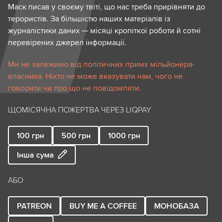
Маск писав у своєму твіті, що нас треба прирівняти до
терористів. За більшістю наших матеріалів із
журналістики даних — місяці кропіткої роботи й сотні
перевірених джерел інформації.
Ми не залежимо від політичних примх мільйонера-
власника. Ніхто не може вказувати нам, чого не
говорити чи про що не повідомляти.
ЩОМІСЯЧНА ПОЖЕРТВА ЧЕРЕЗ LIQPAY
100
грн
500
грн
1000
грн
Інша сума
АБО
PATREON
BUY ME A COFFEE
МОНОБАЗА