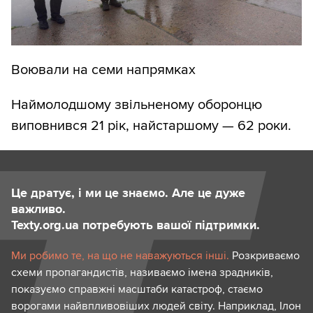
Воювали на семи напрямках
Наймолодшому звільненому оборонцю
виповнився 21 рік, найстаршому — 62 роки.
Це дратує, і ми це знаємо. Але це дуже
важливо.
Texty.org.ua потребують вашої підтримки.
Ми робимо те, на що не наважуються інші.
Розкриваємо
схеми пропагандистів, називаємо імена зрадників,
показуємо справжні масштаби катастроф, стаємо
ворогами найвпливовіших людей світу. Наприклад, Ілон