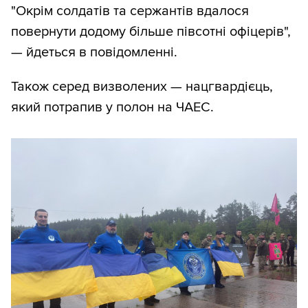
"Окрім солдатів та сержантів вдалося
повернути додому більше півсотні офіцерів",
— йдеться в повідомленні.
Також серед визволених — нацгвардієць,
який потрапив у полон на ЧАЕС.