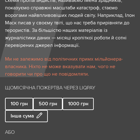
схеми пропагандистів, називаємо імена зрадників,
показуємо справжні масштаби катастроф, стаємо
ворогами найвпливовіших людей світу. Наприклад, Ілон
Маск писав у своєму твіті, що нас треба прирівняти до
терористів. За більшістю наших матеріалів із
журналістики даних — місяці кропіткої роботи й сотні
перевірених джерел інформації.
Ми не залежимо від політичних примх мільйонера-
власника. Ніхто не може вказувати нам, чого не
говорити чи про що не повідомляти.
ЩОМІСЯЧНА ПОЖЕРТВА ЧЕРЕЗ LIQPAY
100
грн
500
грн
1000
грн
Інша сума
АБО