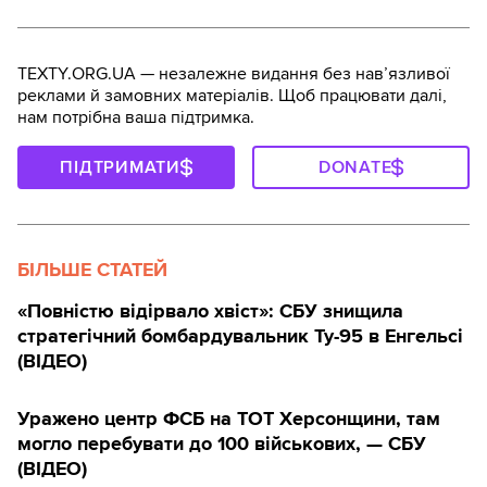
TEXTY.ORG.UA — незалежне видання без навʼязливої
реклами й замовних матеріалів. Щоб працювати далі,
нам потрібна ваша підтримка.
ПІДТРИМАТИ
DONATE
БІЛЬШЕ СТАТЕЙ
«Повністю відірвало хвіст»: СБУ знищила
стратегічний бомбардувальник Ту-95 в Енгельсі
(ВІДЕО)
Уражено центр ФСБ на ТОТ Херсонщини, там
могло перебувати до 100 військових, — СБУ
(ВIДЕО)