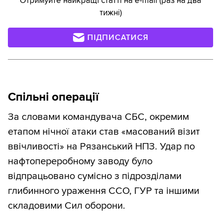
Отримуйте найкращі статті на e-mail (раз на два
тижні)
ПІДПИСАТИСЯ
Спільні операції
За словами командувача СБС, окремим
етапом нічної атаки став «масований візит
ввічливості» на Рязанський НПЗ. Удар по
нафтопереробному заводу було
відпрацьовано сумісно з підрозділами
глибинного ураження ССО, ГУР та іншими
складовими Сил оборони.