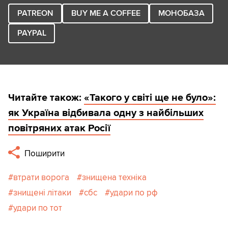
PATREON
BUY ME A COFFEE
МОНОБАЗА
PAYPAL
Читайте також:
«Такого у світі ще не було»:
як Україна відбивала одну з найбільших
повітряних атак Росії
Поширити
втрати ворога
знищена техніка
знищені літаки
сбс
удари по рф
удари по тот