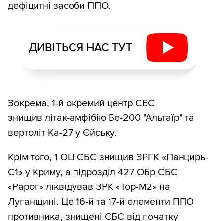
дефіцитні засоби ППО.
ДИВІТЬСЯ НАС ТУТ
Зокрема, 1-й окремий центр СБС
знищив літак-амфібію Бе-200 "Альтаїр" та
вертоліт Ка-27 у Єйську.
Крім того, 1 ОЦ СБС знищив ЗРГК «Панцирь-
С1» у Криму, а підрозділ 427 ОБр СБС
«Рарог» ліквідував ЗРК «Тор-М2» на
Луганщині. Це 16-й та 17-й елементи ППО
противника, знищені СБС від початку