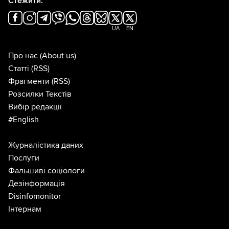
Стежити:
UA
EN
Про нас
(About us)
Статті
(RSS)
Фрагменти
(RSS)
Розсилки Текстів
Вибір редакції
#English
Журналістика даних
Послуги
Фальшиві соціологи
Дезінформація
Disinfomonitor
Інтернам