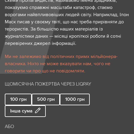
схеми пропагандистів, називаємо імена зрадників,
показуємо справжні масштаби катастроф, стаємо
ворогами найвпливовіших людей світу. Наприклад, Ілон
Маск писав у своєму твіті, що нас треба прирівняти до
терористів. За більшістю наших матеріалів із
журналістики даних — місяці кропіткої роботи й сотні
перевірених джерел інформації.
Ми не залежимо від політичних примх мільйонера-
власника. Ніхто не може вказувати нам, чого не
говорити чи про що не повідомляти.
ЩОМІСЯЧНА ПОЖЕРТВА ЧЕРЕЗ LIQPAY
100
грн
500
грн
1000
грн
Інша сума
АБО