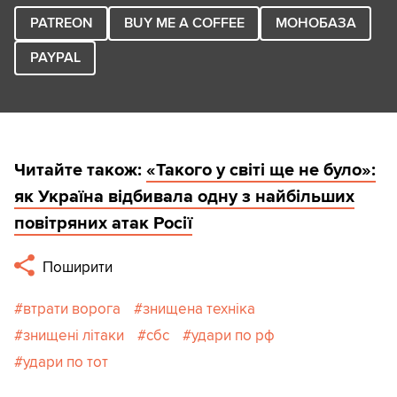
PATREON
BUY ME A COFFEE
МОНОБАЗА
PAYPAL
Читайте також:
«Такого у світі ще не було»:
як Україна відбивала одну з найбільших
повітряних атак Росії
Поширити
втрати ворога
знищена техніка
знищені літаки
сбс
удари по рф
удари по тот