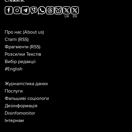
Стежити:
UA
EN
Про нас
(About us)
Статті
(RSS)
Фрагменти
(RSS)
Розсилки Текстів
Вибір редакції
#English
Журналістика даних
Послуги
Фальшиві соціологи
Дезінформація
Disinfomonitor
Інтернам