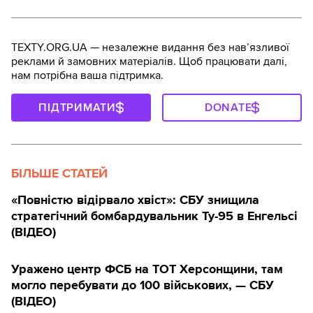
TEXTY.ORG.UA — незалежне видання без навʼязливої
реклами й замовних матеріалів. Щоб працювати далі,
нам потрібна ваша підтримка.
ПІДТРИМАТИ
DONATE
БІЛЬШЕ СТАТЕЙ
«Повністю відірвало хвіст»: СБУ знищила
стратегічний бомбардувальник Ту-95 в Енгельсі
(ВІДЕО)
Уражено центр ФСБ на ТОТ Херсонщини, там
могло перебувати до 100 військових, — СБУ
(ВIДЕО)