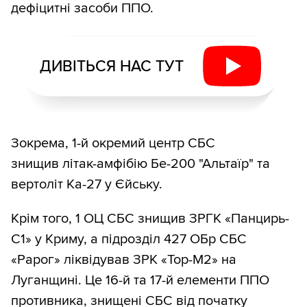
дефіцитні засоби ППО.
ДИВІТЬСЯ НАС ТУТ
Зокрема, 1-й окремий центр СБС
знищив літак-амфібію Бе-200 "Альтаїр" та
вертоліт Ка-27 у Єйську.
Крім того, 1 ОЦ СБС знищив ЗРГК «Панцирь-
С1» у Криму, а підрозділ 427 ОБр СБС
«Рарог» ліквідував ЗРК «Тор-М2» на
Луганщині. Це 16-й та 17-й елементи ППО
противника, знищені СБС від початку