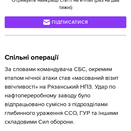
Отримуйте найкращі статті на e-mail (раз на два
тижні)
ПІДПИСАТИСЯ
Спільні операції
За словами командувача СБС, окремим
етапом нічної атаки став «масований візит
ввічливості» на Рязанський НПЗ. Удар по
нафтопереробному заводу було
відпрацьовано сумісно з підрозділами
глибинного ураження ССО, ГУР та іншими
складовими Сил оборони.