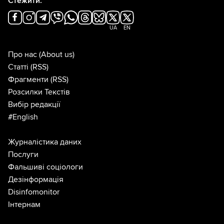
Стежити:
UA
EN
Про нас
(About us)
Статті
(RSS)
Фрагменти
(RSS)
Розсилки Текстів
Вибір редакції
#English
Журналістика даних
Послуги
Фальшиві соціологи
Дезінформація
Disinfomonitor
Інтернам