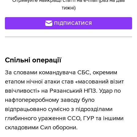
Отримуйте найкращі статті на e-mail (раз на два
тижні)
ПІДПИСАТИСЯ
Спільні операції
За словами командувача СБС, окремим
етапом нічної атаки став «масований візит
ввічливості» на Рязанський НПЗ. Удар по
нафтопереробному заводу було
відпрацьовано сумісно з підрозділами
глибинного ураження ССО, ГУР та іншими
складовими Сил оборони.