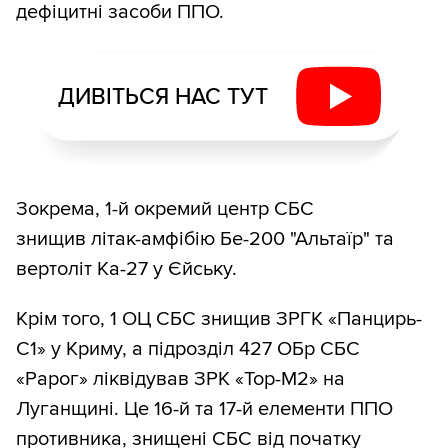
дефіцитні засоби ППО.
ДИВІТЬСЯ НАС ТУТ
Зокрема, 1-й окремий центр СБС
знищив літак-амфібію Бе-200 "Альтаїр" та
вертоліт Ка-27 у Єйську.
Крім того, 1 ОЦ СБС знищив ЗРГК «Панцирь-
С1» у Криму, а підрозділ 427 ОБр СБС
«Рарог» ліквідував ЗРК «Тор-М2» на
Луганщині. Це 16-й та 17-й елементи ППО
противника, знищені СБС від початку