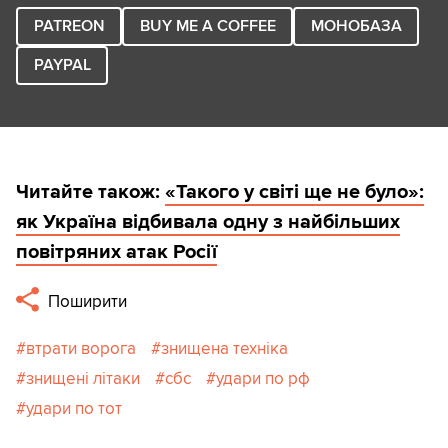
PATREON
BUY ME A COFFEE
МОНОБАЗА
PAYPAL
Читайте також:
«Такого у світі ще не було»:
як Україна відбивала одну з найбільших
повітряних атак Росії
Поширити
втрати ворога
знищена техніка
знищені літаки
сбс
удари по рф
удари по тот