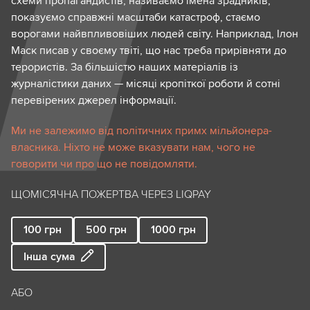
схеми пропагандистів, називаємо імена зрадників,
показуємо справжні масштаби катастроф, стаємо
ворогами найвпливовіших людей світу. Наприклад, Ілон
Маск писав у своєму твіті, що нас треба прирівняти до
терористів. За більшістю наших матеріалів із
журналістики даних — місяці кропіткої роботи й сотні
перевірених джерел інформації.
Ми не залежимо від політичних примх мільйонера-
власника. Ніхто не може вказувати нам, чого не
говорити чи про що не повідомляти.
ЩОМІСЯЧНА ПОЖЕРТВА ЧЕРЕЗ LIQPAY
100
грн
500
грн
1000
грн
Інша сума
АБО