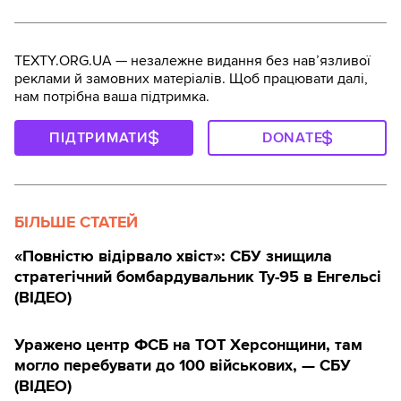
TEXTY.ORG.UA — незалежне видання без навʼязливої
реклами й замовних матеріалів. Щоб працювати далі,
нам потрібна ваша підтримка.
ПІДТРИМАТИ
DONATE
БІЛЬШЕ СТАТЕЙ
«Повністю відірвало хвіст»: СБУ знищила
стратегічний бомбардувальник Ту-95 в Енгельсі
(ВІДЕО)
Уражено центр ФСБ на ТОТ Херсонщини, там
могло перебувати до 100 військових, — СБУ
(ВIДЕО)