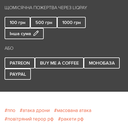
ЩОМІСЯЧНА ПОЖЕРТВА ЧЕРЕЗ LIQPAY
100
грн
500
грн
1000
грн
Інша сума
АБО
PATREON
BUY ME A COFFEE
МОНОБАЗА
PAYPAL
ппо
атака дрони
масована атака
повітряний терор рф
ракети рф