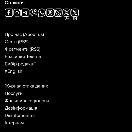
Стежити:
UA
EN
Про нас
(About us)
Статті
(RSS)
Фрагменти
(RSS)
Розсилки Текстів
Вибір редакції
#English
Журналістика даних
Послуги
Фальшиві соціологи
Дезінформація
Disinfomonitor
Інтернам