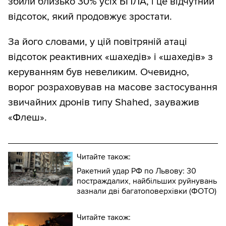
збили близько 30% усіх БПЛА, і це відчутний
відсоток, який продовжує зростати.
За його словами, у цій повітряній атаці
відсоток реактивних «шахедів» і «шахедів» з
керуванням був невеликим. Очевидно,
ворог розраховував на масове застосування
звичайних дронів типу Shahed, зауважив
«Флеш».
Читайте також:
Ракетний удар РФ по Львову: 30
постраждалих, найбільших руйнувань
зазнали дві багатоповерхівки (ФОТО)
Читайте також: