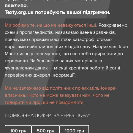
важливо.
Texty.org.ua потребують вашої підтримки.
Ми робимо те, на що не наважуються інші.
Розкриваємо
схеми пропагандистів, називаємо імена зрадників,
показуємо справжні масштаби катастроф, стаємо
ворогами найвпливовіших людей світу. Наприклад, Ілон
Маск писав у своєму твіті, що нас треба прирівняти до
терористів. За більшістю наших матеріалів із
журналістики даних — місяці кропіткої роботи й сотні
перевірених джерел інформації.
Ми не залежимо від політичних примх мільйонера-
власника. Ніхто не може вказувати нам, чого не
говорити чи про що не повідомляти.
ЩОМІСЯЧНА ПОЖЕРТВА ЧЕРЕЗ LIQPAY
100
грн
500
грн
1000
грн