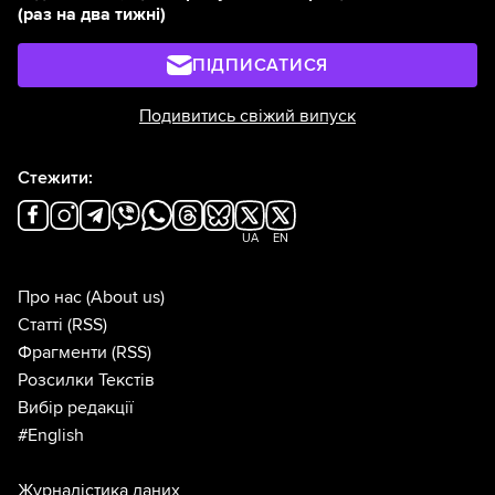
(раз на два тижні)
ПІДПИСАТИСЯ
Подивитись свіжий випуск
Стежити:
UA
EN
Про нас
(About us)
Статті
(RSS)
Фрагменти
(RSS)
Розсилки Текстів
Вибір редакції
#English
Журналістика даних