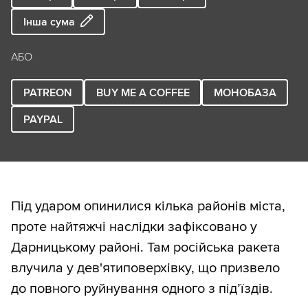
Інша сума
АБО
PATREON
BUY ME A COFFEE
МОНОБАЗА
PAYPAL
Під ударом опинилися кілька районів міста,
проте найтяжчі наслідки зафіксовано у
Дарницькому районі. Там російська ракета
влучила у дев'ятиповерхівку, що призвело
до повного руйнування одного з під’їздів.