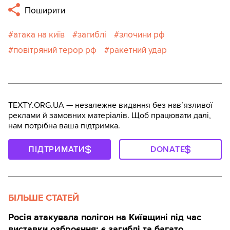
Поширити
атака на київ
загиблі
злочини рф
повітряний терор рф
ракетний удар
TEXTY.ORG.UA — незалежне видання без навʼязливої
реклами й замовних матеріалів. Щоб працювати далі,
нам потрібна ваша підтримка.
ПІДТРИМАТИ
DONATE
БІЛЬШЕ СТАТЕЙ
Росія атакувала полігон на Київщині під час
виставки озброєння: є загиблі та багато