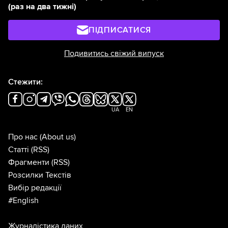
(раз на два тижні)
ПІДПИСАТИСЯ
Подивитись свіжий випуск
Стежити:
UA
EN
Про нас
(About us)
Статті
(RSS)
Фрагменти
(RSS)
Розсилки Текстів
Вибір редакції
#English
Журналістика даних