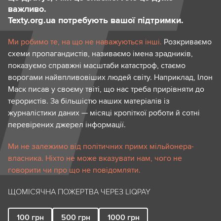
важливо.
Texty.org.ua потребують вашої підтримки.
Ми робимо те, на що не наважуються інші.
Розкриваємо
схеми пропагандистів, називаємо імена зрадників,
показуємо справжні масштаби катастроф, стаємо
ворогами найвпливовіших людей світу. Наприклад, Ілон
Маск писав у своєму твіті, що нас треба прирівняти до
терористів. За більшістю наших матеріалів із
журналістики даних — місяці кропіткої роботи й сотні
перевірених джерел інформації.
Ми не залежимо від політичних примх мільйонера-
власника. Ніхто не може вказувати нам, чого не
говорити чи про що не повідомляти.
ЩОМІСЯЧНА ПОЖЕРТВА ЧЕРЕЗ LIQPAY
100
грн
500
грн
1000
грн