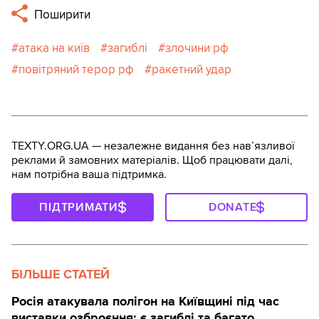
Поширити
атака на київ
загиблі
злочини рф
повітряний терор рф
ракетний удар
TEXTY.ORG.UA — незалежне видання без навʼязливої
реклами й замовних матеріалів. Щоб працювати далі,
нам потрібна ваша підтримка.
ПІДТРИМАТИ
DONATE
БІЛЬШЕ СТАТЕЙ
Росія атакувала полігон на Київщині під час
виставки озброєння: є загиблі та багато