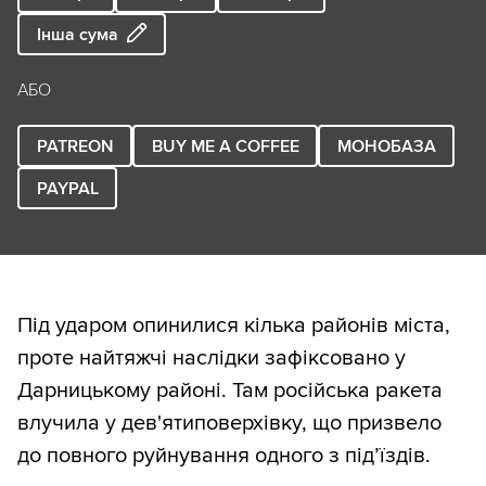
Інша сума
АБО
PATREON
BUY ME A COFFEE
МОНОБАЗА
PAYPAL
Під ударом опинилися кілька районів міста,
проте найтяжчі наслідки зафіксовано у
Дарницькому районі. Там російська ракета
влучила у дев'ятиповерхівку, що призвело
до повного руйнування одного з під’їздів.