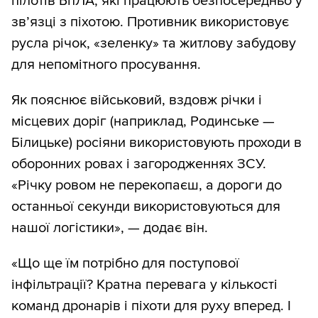
пілотів БпЛА, які працюють безпосередньо у
зв’язці з піхотою. Противник використовує
русла річок, «зеленку» та житлову забудову
для непомітного просування.
Як пояснює військовий, вздовж річки і
місцевих доріг (наприклад, Родинське —
Білицьке) росіяни використовують проходи в
оборонних ровах і загородженнях ЗСУ.
«Річку ровом не перекопаєш, а дороги до
останньої секунди використовуються для
нашої логістики», — додає він.
«Що ще їм потрібно для поступової
інфільтрації? Кратна перевага у кількості
команд дронарів і піхоти для руху вперед. І