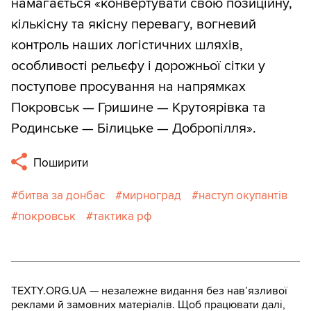
намагається «конвертувати свою позиційну,
кількісну та якісну перевагу, вогневий
контроль наших логістичних шляхів,
особливості рельєфу і дорожньої сітки у
поступове просування на напрямках
Покровськ — Гришине — Крутоярівка та
Родинське — Білицьке — Добропілля».
Поширити
битва за донбас
мирноград
наступ окупантів
покровськ
тактика рф
TEXTY.ORG.UA — незалежне видання без навʼязливої
реклами й замовних матеріалів. Щоб працювати далі,