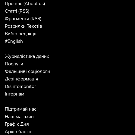
Про нас
(About us)
Статті
(RSS)
Фрагменти
(RSS)
Розсилки Текстів
Вибір редакції
#English
Журналістика даних
Послуги
Фальшиві соціологи
Дезінформація
Disinfomonitor
Інтернам
Підтримай нас!
Наш магазин
Графік Дня
Архів блогів