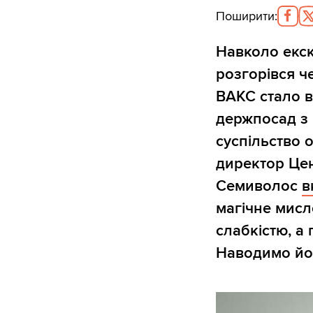
Поширити
:
Навколо екск
розгорівся ч
ВАКС стало в
держпосад з
суспільство о
директор Цен
Семиволос
в
магічне мисл
слабкістю, а
Наводимо йог