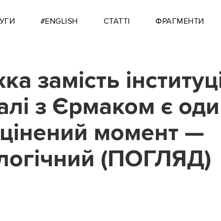
УГИ
#ENGLISH
СТАТТІ
ФРАГМЕНТИ
а замість інституці
алі з Єрмаком є од
цінений момент —
логічний (ПОГЛЯД)