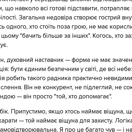
, що навколо всі готові підставити, потрапляє 
ілості. Загальна недовіра створює гострий вну
сь одного, хто стоїть поза грою, не має корисл
и цьому "бачить більше за інших". Когось, хто з
ує.
ун, духовний наставник — форма не має значен
я: бути єдиним безпечним у світі, де всі небез
ія робить такого радника практично невидим
слення. Він не конкурент, не підлеглий, не со
дою — він просто "той, хто допомагає".
 бік. Припустимо, якщо хтось наймає віщуна, щ
арати — той наймає віщуна для захисту. Логік
амовідтворювальна. Я про це багато чув — і на