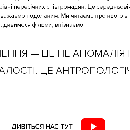
а рівні пересічних співгромадян. Це середньов
 вважаємо подоланим. Ми читаємо про нього з
 дивимося фільми, впізнаємо.
ЕННЯ — ЦЕ НЕ АНОМАЛІЯ І
АЛОСТІ. ЦЕ АНТРОПОЛОГІ
ДИВІТЬСЯ НАС ТУТ