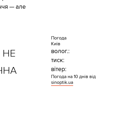
іччя — але
Погода
Київ
 НЕ
волог.:
тиск:
ЧНА
вітер:
Погода на 10 днів від
sinoptik.ua