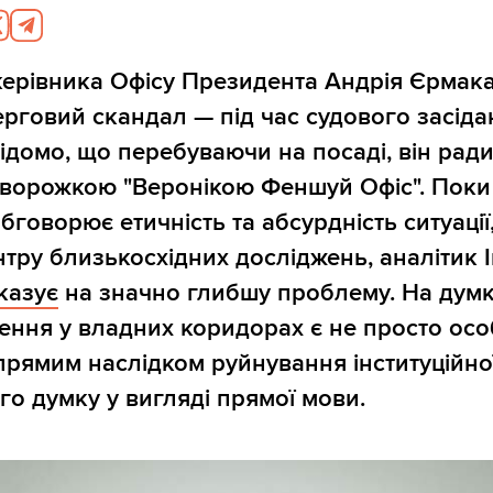
ерівника Офісу Президента Андрія Єрмак
ерговий скандал — під час судового засіда
ідомо, що перебуваючи на посаді, він рад
 ворожкою "Веронікою Феншуй Офіс". Поки
бговорює етичність та абсурдність ситуації
тру близькосхідних досліджень, аналітик 
казує
на значно глибшу проблему. На думк
ення у владних коридорах є не просто ос
 прямим наслідком руйнування інституційної
о думку у вигляді прямої мови.