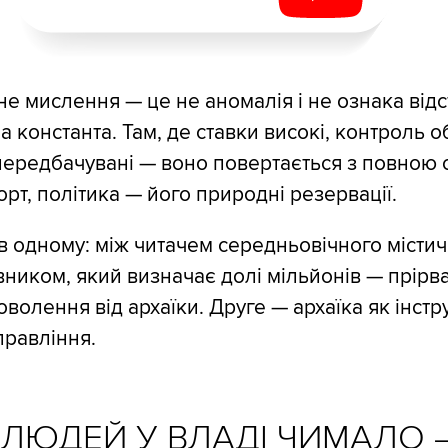
не мислення — це не аномалія і не ознака відс
а константа. Там, де ставки високі, контроль 
передбачувані — воно повертається з повною 
рт, політика — його природні резервації.
в одному: між читачем середньовічного місти
вником, який визначає долі мільйонів — прірв
оволення від архаїки. Друге — архаїка як інстр
равління.
 ЛЮДЕЙ У ВЛАДІ ЧИМАЛО 