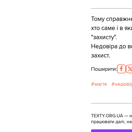
Тому справжнє
хто саме і в 
"захисту".
Недовіра до в
захист.
Поширити
:
магія
недові
TEXTY.ORG.UA — не
працювати далі, на