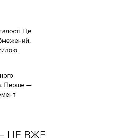
талості. Це
обмежений,
силою.
чного
а. Перше —
умент
— ЦЕ ВЖЕ