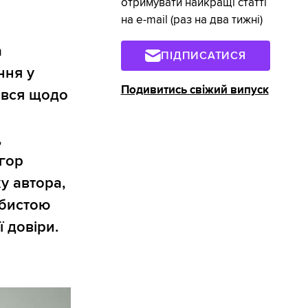
отримувати найкращі статті
на e-mail (раз на два тижні)
а
ПІДПИСАТИСЯ
ння у
Подивитись свіжий випуск
ився щодо
,
Ігор
у автора,
обистою
 довіри.