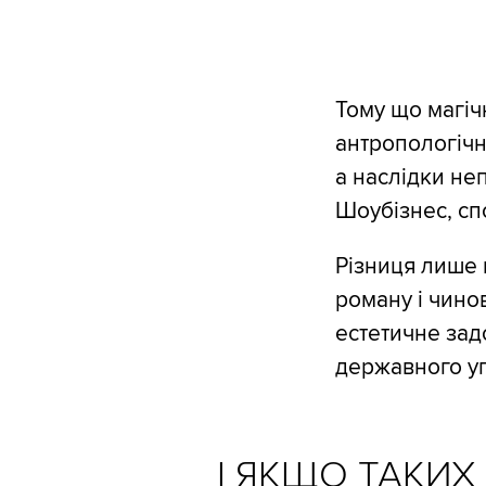
Тому що магіч
антропологічн
а наслідки не
Шоубізнес, спо
Різниця лише 
роману і чино
естетичне зад
державного уп
І ЯКЩО ТАКИХ