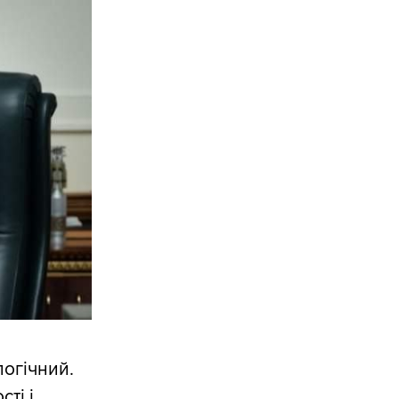
огічний.
ті і