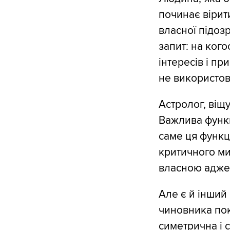
починає вірити
власної підозр
запит: на кого
інтересів і пр
не використов
Астролог, віщ
Важлива функці
саме ця функц
критичного ми
власною аджен
Але є й інший
чиновника пок
симетрична і с