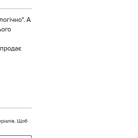
огічно". А
ього
о продає
ріалів. Щоб