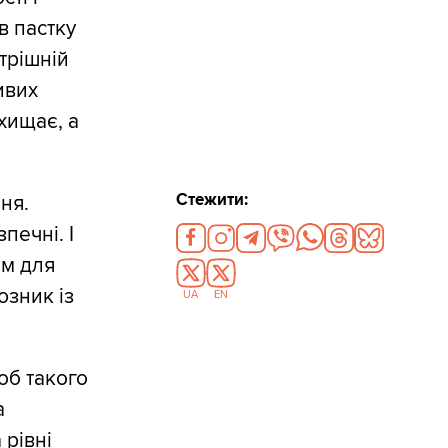
в пастку
трішній
ивих
ахищає, а
Стежити:
ня.
печні. І
им для
юзник із
UA
EN
об такого
а
 рівні