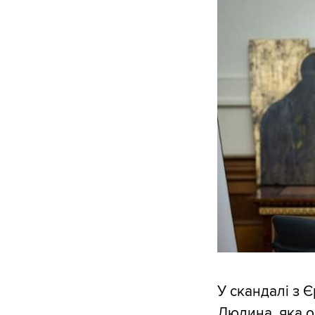
У скандалі з 
Людина, яка о