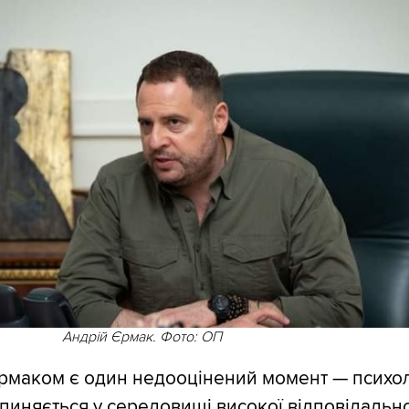
Андрій Єрмак. Фото: ОП
Єрмаком є один недооцінений момент — психол
пиняється у середовищі високої відповідальнос