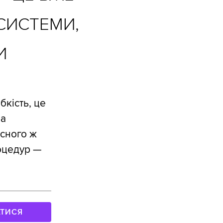
СИСТЕМИ,
И
бкість, це
на
асного ж
роцедур —
АТИСЯ