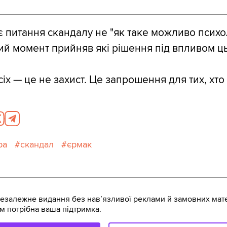
 питання скандалу не "як таке можливо психол
який момент прийняв які рішення під впливом ц
сіх — це не захист. Це запрошення для тих, хт
ра
скандал
єрмак
залежне видання без навʼязливої реклами й замовних мате
м потрібна ваша підтримка.