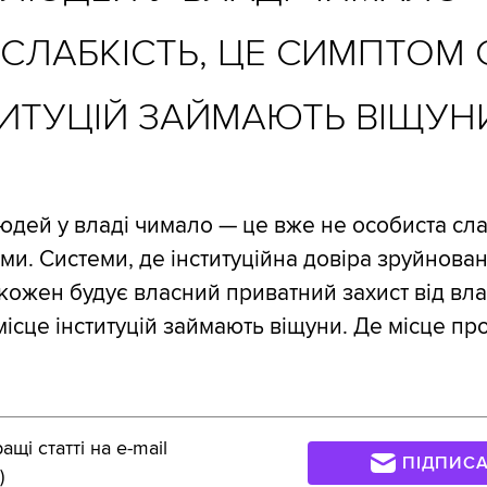
СЛАБКІСТЬ, ЦЕ СИМПТОМ 
ТИТУЦІЙ ЗАЙМАЮТЬ ВІЩУН
людей у владі чимало — це вже не особиста сла
ми. Системи, де інституційна довіра зруйнова
 кожен будує власний приватний захист від вл
місце інституцій займають віщуни. Де місце п
щі статті на e-mail
ПІДПИС
)