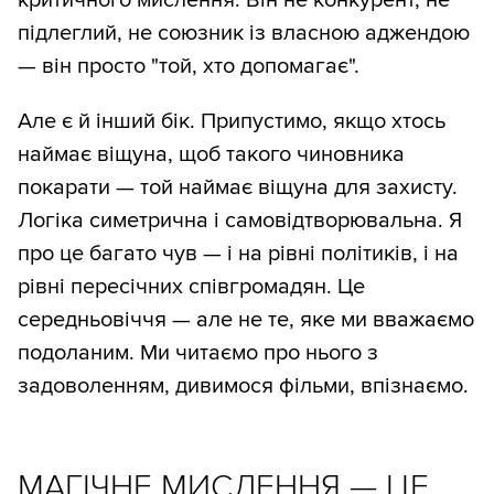
критичного мислення. Він не конкурент, не
підлеглий, не союзник із власною аджендою
— він просто "той, хто допомагає".
Але є й інший бік. Припустимо, якщо хтось
наймає віщуна, щоб такого чиновника
покарати — той наймає віщуна для захисту.
Логіка симетрична і самовідтворювальна. Я
про це багато чув — і на рівні політиків, і на
рівні пересічних співгромадян. Це
середньовіччя — але не те, яке ми вважаємо
подоланим. Ми читаємо про нього з
задоволенням, дивимося фільми, впізнаємо.
МАГІЧНЕ МИСЛЕННЯ — ЦЕ