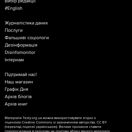
Вибір редакції
#English
Журналістика даних
Послуги
Фальшиві соціологи
Дезінформація
Disinfomonitor
Інтернам
Підтримай нас!
Наш магазин
Графік Дня
Архів блогів
Архів книг
Матеріали Texty.org.ua можна використовувати згідно з
ліцензією
Creative Commons із зазначенням авторства, CC BY
(переклад ліцензії
українською
). Велике прохання ставити
гіперпосилання в першому чи другому абзаці вашого матеріалу.