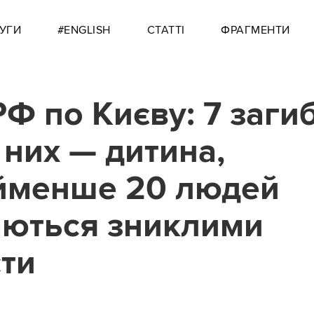
УГИ
#ENGLISH
СТАТТІ
ФРАГМЕНТИ
РФ по Києву: 7 заги
 них — дитина,
йменше 20 людей
ються зниклими
сти