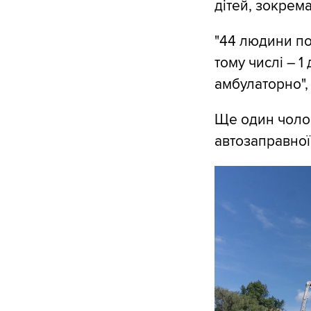
дітей, зокрем
"44 людини по
тому числі – 
амбулаторно",
Ще один чолов
автозаправної 