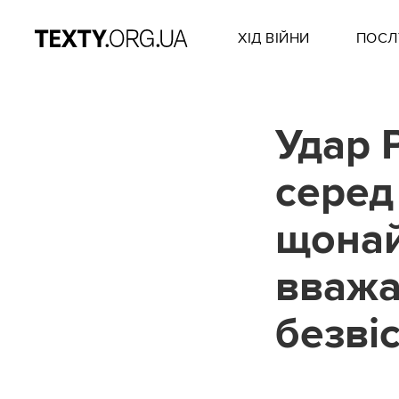
ХІД ВІЙНИ
ПОСЛ
Удар 
серед
щона
вважа
безві