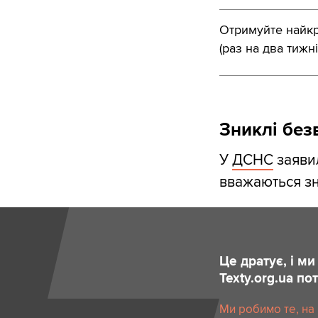
Отримуйте найкра
(раз на два тижні
Зниклі без
У
ДСНС
заявил
вважаються зн
Це дратує, і м
Texty.org.ua п
Ми робимо те, на