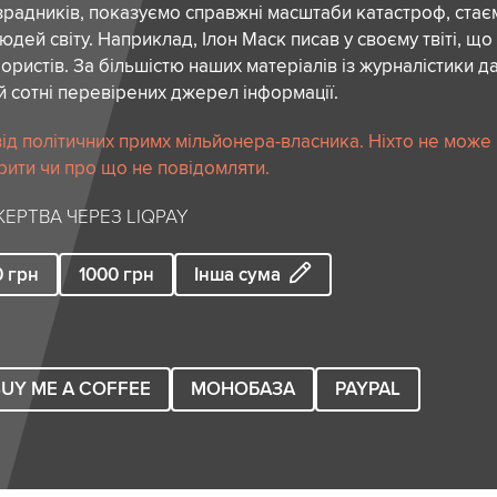
зрадників, показуємо справжні масштаби катастроф, ста
дей світу. Наприклад, Ілон Маск писав у своєму твіті, що
ористів. За більшістю наших матеріалів із журналістики да
й сотні перевірених джерел інформації.
ід політичних примх мільйонера-власника. Ніхто не може
рити чи про що не повідомляти.
ЕРТВА ЧЕРЕЗ LIQPAY
0
грн
1000
грн
Інша сума
UY ME A COFFEE
МОНОБАЗА
PAYPAL