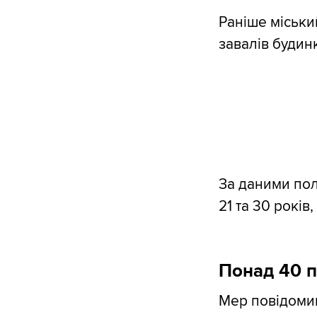
Раніше міськи
завалів будинк
За даними пол
21 та 30 років
Понад 40 
Мер повідомив