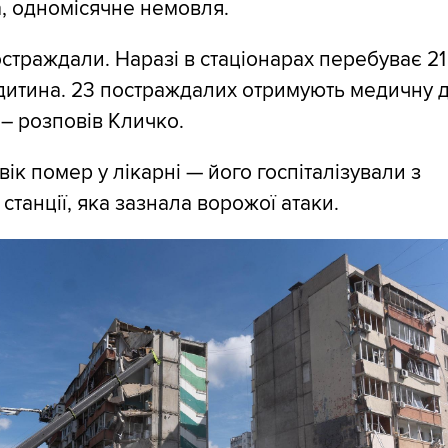
а, одномісячне немовля.
страждали. Наразі в стаціонарах перебуває 21
1 дитина. 23 постраждалих отримують медичну
 – розповів Кличко.
ік помер у лікарні — його госпіталізували з
станції, яка зазнала ворожої атаки.