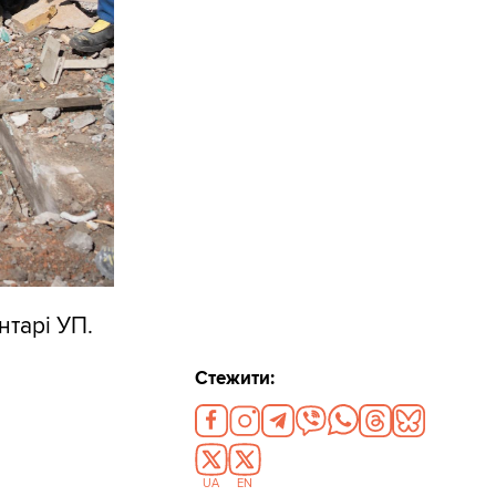
тарі УП.
Стежити:
UA
EN