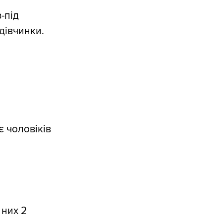
-під
 дівчинки.
є чоловіків
 них 2