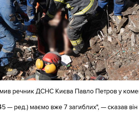
мив речник ДСНС Києва Павло Петров у комен
:45 — ред.) маємо вже 7 загиблих", — сказав він