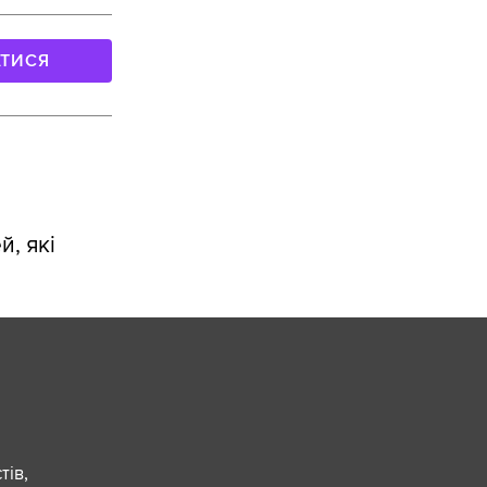
АТИСЯ
, які
ів,