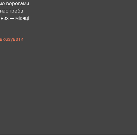
ємо ворогами
 нас треба
них — місяці
 вказувати