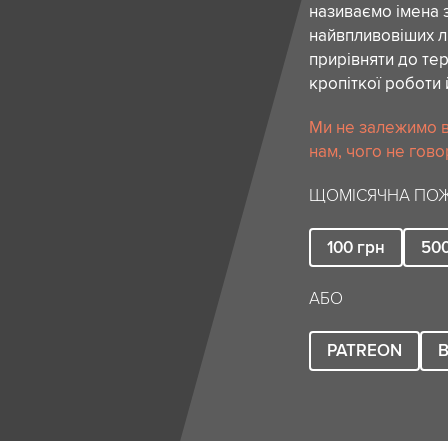
називаємо імена 
найвпливовіших лю
прирівняти до тер
кропіткої роботи 
Ми не залежимо в
нам, чого не гово
ЩОМІСЯЧНА ПОЖ
100
грн
50
АБО
PATREON
B