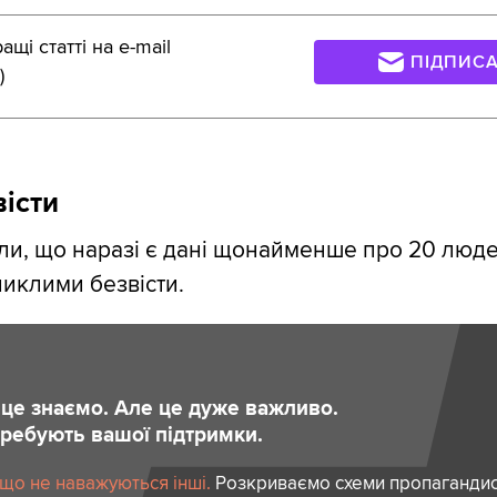
щі статті на e-mail
ПІДПИС
)
вісти
и, що наразі є дані щонайменше про 20 людей
иклими безвісти.
и це знаємо. Але це дуже важливо.
отребують вашої підтримки.
 що не наважуються інші.
Розкриваємо схеми пропагандист