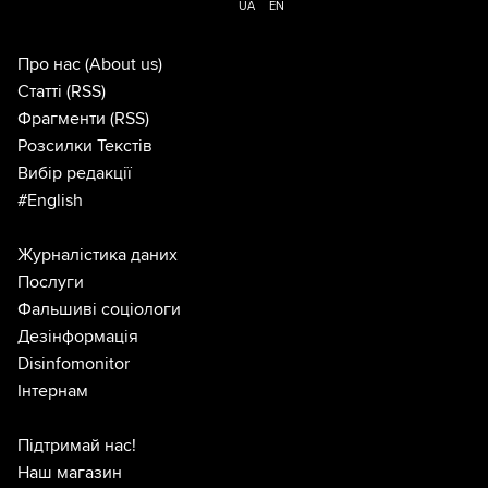
UA
EN
Про нас
(About us)
Статті
(RSS)
Фрагменти
(RSS)
Розсилки Текстів
Вибір редакції
#English
Журналістика даних
Послуги
Фальшиві соціологи
Дезінформація
Disinfomonitor
Інтернам
Підтримай нас!
Наш магазин