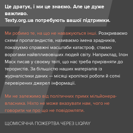
Це дратує, і ми це знаємо. Але це дуже
важливо.
Texty.org.ua потребують вашої підтримки.
Ми робимо те, на що не наважуються інші.
Розкриваємо
схеми пропагандистів, називаємо імена зрадників,
показуємо справжні масштаби катастроф, стаємо
ворогами найвпливовіших людей світу. Наприклад, Ілон
Маск писав у своєму твіті, що нас треба прирівняти до
терористів. За більшістю наших матеріалів із
журналістики даних — місяці кропіткої роботи й сотні
перевірених джерел інформації.
Ми не залежимо від політичних примх мільйонера-
власника. Ніхто не може вказувати нам, чого не
говорити чи про що не повідомляти.
ЩОМІСЯЧНА ПОЖЕРТВА ЧЕРЕЗ LIQPAY