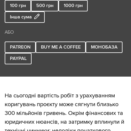
100
грн
500
грн
1000
грн
Інша сума
АБО
PATREON
BUY ME A COFFEE
МОНОБАЗА
PAYPAL
На сьогодні вартість робіт з урахуванням
коригувань проєкту може сягнути близько
300 мільйонів гривень. Окрім фінансових та
юридичних нюансів, на затримку вплинули й
технічні чинники: недоліки початкового