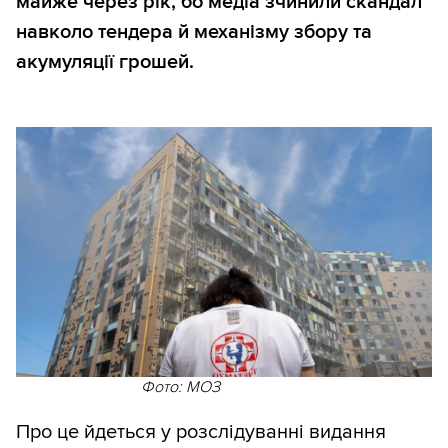
майже через рік, бо медіа зчинили скандал
навколо тендера й механізму збору та
акумуляції грошей.
Фото: МОЗ
Про це йдеться у розслідуванні видання