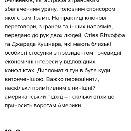
очільників; катастрофа з іранським
збагаченням урану, головним спонсором
якої є сам Трамп. На практиці ключові
переговори, з Іраном та інших напрямів,
передано до рук двох людей, Стіва Віткоффа
та Джареда Кушнера, які мають близькі
особисті стосунки з президентом і очевидні
економічні інтереси у відповідних
конфліктах. Дипломатія гунів була куди
витонченішою. Важко переоцінити,
наскільки примітивним є нинішній
американський підхід – і скільки втіхи це
приносить ворогам Америки.