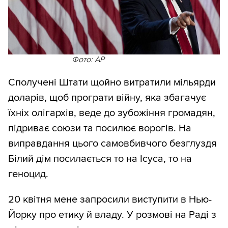
Фото: AP
Сполучені Штати щойно витратили мільярди
доларів, щоб програти війну, яка збагачує
їхніх олігархів, веде до зубожіння громадян,
підриває союзи та посилює ворогів. На
виправдання цього самовбивчого безглуздя
Білий дім посилається то на Ісуса, то на
геноцид.
20 квітня мене запросили виступити в Нью-
Йорку про етику й владу. У розмові на Раді з