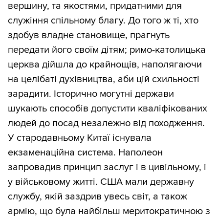
вершину, та якостями, придатними для
служіння спільному благу. До того ж ті, хто
здобув владне становище, прагнуть
передати його своїм дітям; римо-католицька
церква дійшла до крайнощів, наполягаючи
на целібаті духівництва, аби цій схильності
зарадити. Історично могутні держави
шукають способів допустити кваліфікованих
людей до посад незалежно від походження.
У стародавньому Китаї існувала
екзаменаційна система. Наполеон
запровадив принцип заслуг і в цивільному, і
у військовому житті. США мали державну
службу, якій заздрив увесь світ, а також
армію, що була найбільш меритократичною з