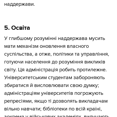
наддержави.
5. Освіта
У глибшому розумінні наддержава мусить
мати механізм оновлення власного
суспільства, а отже, політики та управління,
готуючи населення до розуміння викликів
світу. Ця адміністрація робить протилежне.
Університетським студентам забороняють
збиратися й висловлювати свою думку;
адміністраціям університетів погрожують
репресіями, якщо ті дозволять викладачам
вільно навчати; бібліотеки по всій країні,
зокрема у військових академіях, вилучають