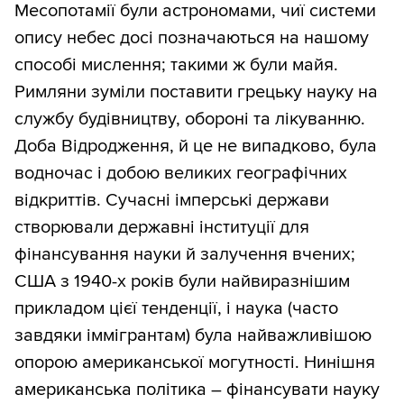
Месопотамії були астрономами, чиї системи
опису небес досі позначаються на нашому
способі мислення; такими ж були майя.
Римляни зуміли поставити грецьку науку на
службу будівництву, обороні та лікуванню.
Доба Відродження, й це не випадково, була
водночас і добою великих географічних
відкриттів. Сучасні імперські держави
створювали державні інституції для
фінансування науки й залучення вчених;
США з 1940-х років були найвиразнішим
прикладом цієї тенденції, і наука (часто
завдяки іммігрантам) була найважливішою
опорою американської могутності. Нинішня
американська політика – фінансувати науку