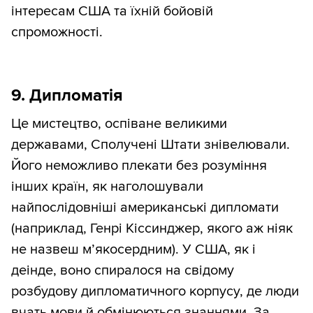
інтересам США та їхній бойовій
спроможності.
9. Дипломатія
Це мистецтво, оспіване великими
державами, Сполучені Штати знівелювали.
Його неможливо плекати без розуміння
інших країн, як наголошували
найпослідовніші американські дипломати
(наприклад, Генрі Кіссинджер, якого аж ніяк
не назвеш м’якосердним). У США, як і
деінде, воно спиралося на свідому
розбудову дипломатичного корпусу, де люди
вчать мови й обмінюються знаннями. За