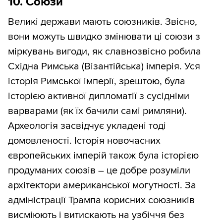
10. Союзи
Великі держави мають союзників. Звісно,
вони можуть швидко змінювати ці союзи з
міркувань вигоди, як славнозвісно робила
Східна Римська (Візантійська) імперія. Уся
історія Римської імперії, зрештою, була
історією активної дипломатії з сусідніми
варварами (як їх бачили самі римляни).
Археологія засвідчує укладені тоді
домовленості. Історія новочасних
європейських імперій також була історією
продуманих союзів – це добре розуміли
архітектори американської могутності. За
адміністрації Трампа корисних союзників
висміюють і витискають на узбіччя без