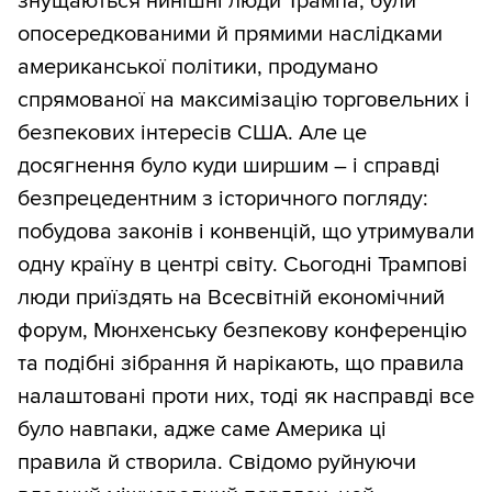
знущаються нинішні люди Трампа, були
опосередкованими й прямими наслідками
американської політики, продумано
спрямованої на максимізацію торговельних і
безпекових інтересів США. Але це
досягнення було куди ширшим – і справді
безпрецедентним з історичного погляду:
побудова законів і конвенцій, що утримували
одну країну в центрі світу. Сьогодні Трампові
люди приїздять на Всесвітній економічний
форум, Мюнхенську безпекову конференцію
та подібні зібрання й нарікають, що правила
налаштовані проти них, тоді як насправді все
було навпаки, адже саме Америка ці
правила й створила. Свідомо руйнуючи