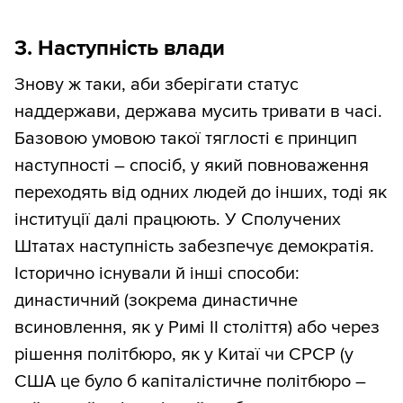
3. Наступність влади
Знову ж таки, аби зберігати статус
наддержави, держава мусить тривати в часі.
Базовою умовою такої тяглості є принцип
наступності – спосіб, у який повноваження
переходять від одних людей до інших, тоді як
інституції далі працюють. У Сполучених
Штатах наступність забезпечує демократія.
Історично існували й інші способи:
династичний (зокрема династичне
всиновлення, як у Римі ІІ століття) або через
рішення політбюро, як у Китаї чи СРСР (у
США це було б капіталістичне політбюро –