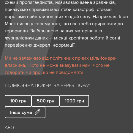
схеми пропагандистів, називаємо імена зрадників,
показуємо справжні масштаби катастроф, стаємо
ворогами найвпливовіших людей світу. Наприклад, Ілон
Маск писав у своєму твіті, що нас треба прирівняти до
терористів. За більшістю наших матеріалів із
журналістики даних — місяці кропіткої роботи й сотні
перевірених джерел інформації.
Ми не залежимо від політичних примх мільйонера-
власника. Ніхто не може вказувати нам, чого не
говорити чи про що не повідомляти.
ЩОМІСЯЧНА ПОЖЕРТВА ЧЕРЕЗ LIQPAY
100
грн
500
грн
1000
грн
Інша сума
АБО