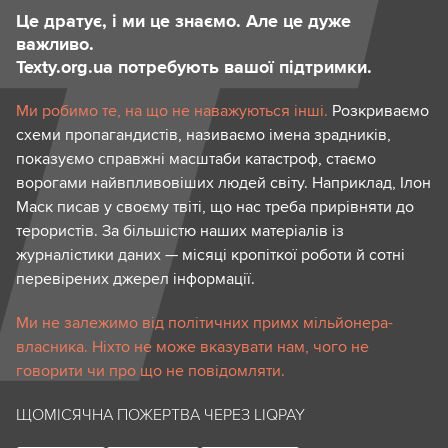
Це дратує, і ми це знаємо. Але це дуже
важливо.
Texty.org.ua потребують вашої підтримки.
Ми робимо те, на що не наважуються інші.
Розкриваємо
схеми пропагандистів, називаємо імена зрадників,
показуємо справжні масштаби катастроф, стаємо
ворогами найвпливовіших людей світу. Наприклад, Ілон
Маск писав у своєму твіті, що нас треба прирівняти до
терористів. За більшістю наших матеріалів із
журналістики даних — місяці кропіткої роботи й сотні
перевірених джерел інформації.
Ми не залежимо від політичних примх мільйонера-
власника. Ніхто не може вказувати нам, чого не
говорити чи про що не повідомляти.
ЩОМІСЯЧНА ПОЖЕРТВА ЧЕРЕЗ LIQPAY