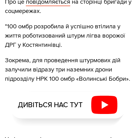
Про це
повідомляється
на сторінці бригади у
соцмережах.
"100 омбр розробила й успішно втілила у
життя роботизований штурм лігва ворожої
ДРГ у Костянтинівці.
Зокрема, для проведення штурмових дій
залучили відразу три наземних дрони
підрозділу НРК 100 омбр «Волинські Бобри».
ДИВІТЬСЯ НАС ТУТ