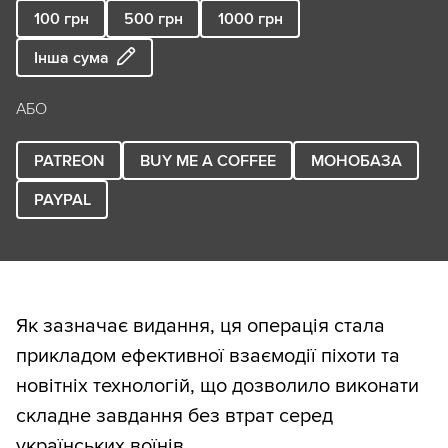
100
грн
500
грн
1000
грн
Інша сума
АБО
PATREON
BUY ME A COFFEE
МОНОБАЗА
PAYPAL
Як зазначає видання, ця операція стала
прикладом ефективної взаємодії піхоти та
новітніх технологій, що дозволило виконати
складне завдання без втрат серед
українських воїнів.