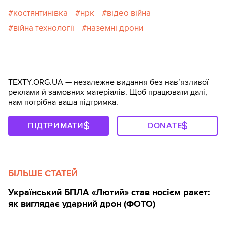
костянтинівка
нрк
відео війна
війна технології
наземні дрони
TEXTY.ORG.UA — незалежне видання без навʼязливої
реклами й замовних матеріалів. Щоб працювати далі,
нам потрібна ваша підтримка.
ПІДТРИМАТИ
DONATE
БІЛЬШЕ СТАТЕЙ
Український БПЛА «Лютий» став носієм ракет:
як виглядає ударний дрон (ФОТО)