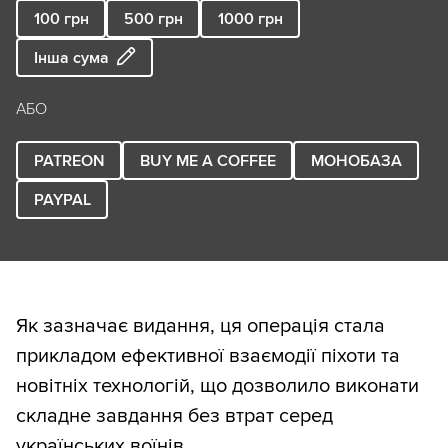
100
грн
500
грн
1000
грн
Інша сума
АБО
PATREON
BUY ME A COFFEE
МОНОБАЗА
PAYPAL
Як зазначає видання, ця операція стала
прикладом ефективної взаємодії піхоти та
новітніх технологій, що дозволило виконати
складне завдання без втрат серед
українських воїнів.