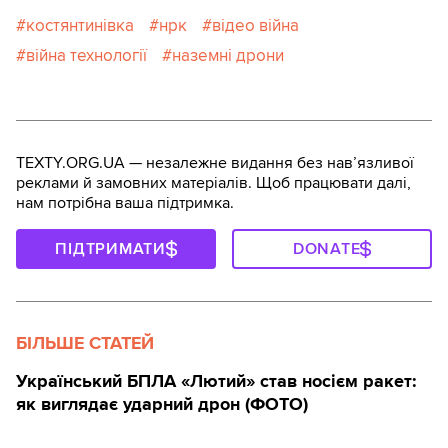
костянтинівка
нрк
відео війна
війна технології
наземні дрони
TEXTY.ORG.UA — незалежне видання без навʼязливої
реклами й замовних матеріалів. Щоб працювати далі,
нам потрібна ваша підтримка.
ПІДТРИМАТИ
DONATE
БІЛЬШЕ СТАТЕЙ
Український БПЛА «Лютий» став носієм ракет:
як виглядає ударний дрон (ФОТО)