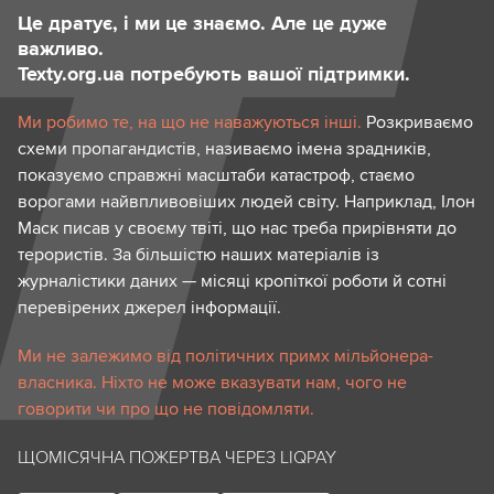
Це дратує, і ми це знаємо. Але це дуже
важливо.
Texty.org.ua потребують вашої підтримки.
Ми робимо те, на що не наважуються інші.
Розкриваємо
схеми пропагандистів, називаємо імена зрадників,
показуємо справжні масштаби катастроф, стаємо
ворогами найвпливовіших людей світу. Наприклад, Ілон
Маск писав у своєму твіті, що нас треба прирівняти до
терористів. За більшістю наших матеріалів із
журналістики даних — місяці кропіткої роботи й сотні
перевірених джерел інформації.
Ми не залежимо від політичних примх мільйонера-
власника. Ніхто не може вказувати нам, чого не
говорити чи про що не повідомляти.
ЩОМІСЯЧНА ПОЖЕРТВА ЧЕРЕЗ LIQPAY