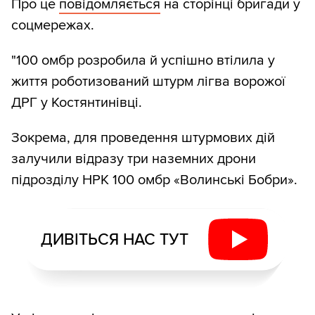
Про це
повідомляється
на сторінці бригади у
соцмережах.
"100 омбр розробила й успішно втілила у
життя роботизований штурм лігва ворожої
ДРГ у Костянтинівці.
Зокрема, для проведення штурмових дій
залучили відразу три наземних дрони
підрозділу НРК 100 омбр «Волинські Бобри».
ДИВІТЬСЯ НАС ТУТ