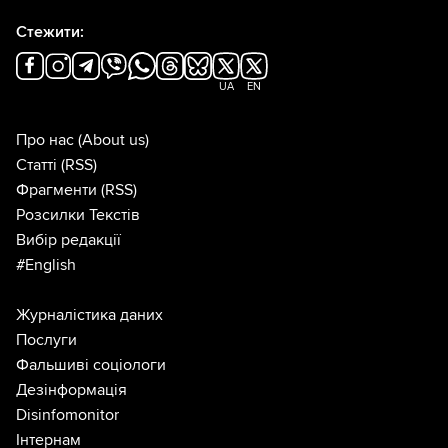
Стежити:
UA
EN
Про нас
(About us)
Статті
(RSS)
Фрагменти
(RSS)
Розсилки Текстів
Вибір редакції
#English
Журналістика даних
Послуги
Фальшиві соціологи
Дезінформація
Disinfomonitor
Інтернам