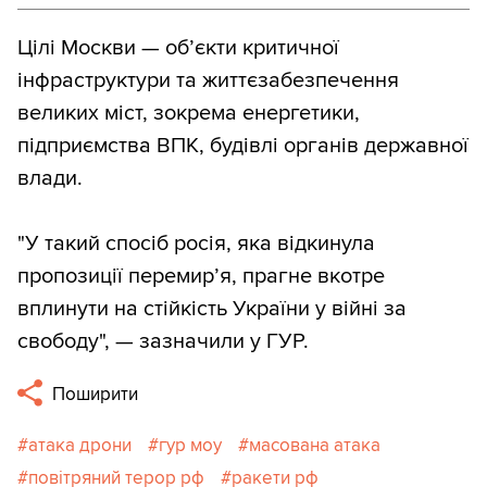
Цілі Москви — обʼєкти критичної
інфраструктури та життєзабезпечення
великих міст, зокрема енергетики,
підприємства ВПК, будівлі органів державної
влади.
"У такий спосіб росія, яка відкинула
пропозиції перемирʼя, прагне вкотре
вплинути на стійкість України у війні за
свободу", — зазначили у ГУР.
Поширити
атака дрони
гур моу
масована атака
повітряний терор рф
ракети рф