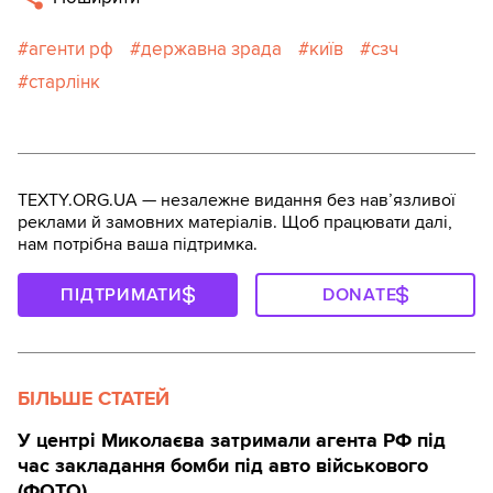
агенти рф
державна зрада
київ
сзч
старлінк
TEXTY.ORG.UA — незалежне видання без навʼязливої
реклами й замовних матеріалів. Щоб працювати далі,
нам потрібна ваша підтримка.
ПІДТРИМАТИ
DONATE
БІЛЬШЕ СТАТЕЙ
У центрі Миколаєва затримали агента РФ під
час закладання бомби під авто військового
(ФОТО)