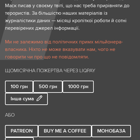
Маск писав у своєму твіті, що нас треба прирівняти до
терористів. За більшістю наших матеріалів із
журналістики даних — місяці кропіткої роботи й сотні
перевірених джерел інформації.
Ми не залежимо від політичних примх мільйонера-
власника. Ніхто не може вказувати нам, чого не
говорити чи про що не повідомляти.
ЩОМІСЯЧНА ПОЖЕРТВА ЧЕРЕЗ LIQPAY
100
грн
500
грн
1000
грн
Інша сума
АБО
PATREON
BUY ME A COFFEE
МОНОБАЗА