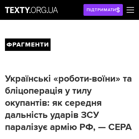
ПІДТРИМАТИ
ФРАГМЕНТИ
Українські «роботи-воїни» та
бліцоперація у тилу
окупантів: як середня
дальність ударів ЗСУ
паралізує армію РФ, — CEPA