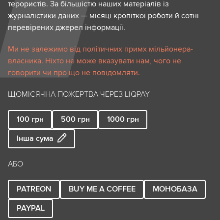
терористів. За більшістю наших матеріалів із
журналістики даних — місяці кропіткої роботи й сотні
перевірених джерел інформації.
Ми не залежимо від політичних примх мільйонера-
власника. Ніхто не може вказувати нам, чого не
говорити чи про що не повідомляти.
ЩОМІСЯЧНА ПОЖЕРТВА ЧЕРЕЗ LIQPAY
100
грн
500
грн
1000
грн
Інша сума
АБО
PATREON
BUY ME A COFFEE
МОНОБАЗА
PAYPAL