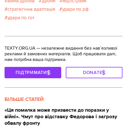
війна дронів
дрони
мідлстрайк
стратегічна адаптація
удари по рф
удари по тот
TEXTY.ORG.UA — незалежне видання без навʼязливої
реклами й замовних матеріалів. Щоб працювати далі,
нам потрібна ваша підтримка.
ПІДТРИМАТИ
DONATE
БІЛЬШЕ СТАТЕЙ
«Ця помилка може призвести до поразки у
війні». Чмут про відставку Федорова і загрозу
обвалу фронту