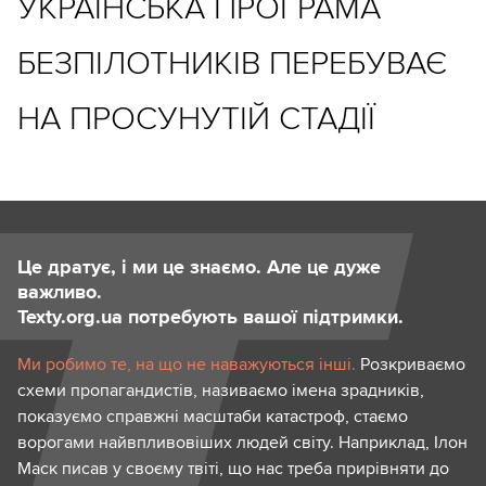
УКРАЇНСЬКА ПРОГРАМА
БЕЗПІЛОТНИКІВ ПЕРЕБУВАЄ
НА ПРОСУНУТІЙ СТАДІЇ
Це дратує, і ми це знаємо. Але це дуже
важливо.
Texty.org.ua потребують вашої підтримки.
Ми робимо те, на що не наважуються інші.
Розкриваємо
схеми пропагандистів, називаємо імена зрадників,
показуємо справжні масштаби катастроф, стаємо
ворогами найвпливовіших людей світу. Наприклад, Ілон
Маск писав у своєму твіті, що нас треба прирівняти до