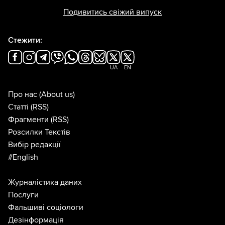
Подивитись свіжий випуск
Стежити:
UA
EN
Про нас
(About us)
Статті
(RSS)
Фрагменти
(RSS)
Розсилки Текстів
Вибір редакції
#English
Журналістика даних
Послуги
Фальшиві соціологи
Дезінформація