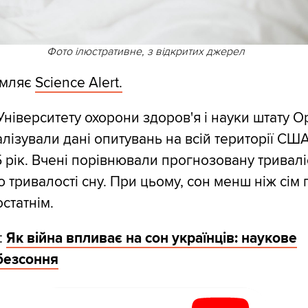
Фото ілюстративне, з відкритих джерел
омляє
Science Alert.
Університету охорони здоров'я і науки штату О
лізували дані опитувань на всій території США
5 рік. Вчені порівнювали прогнозовану тривалі
 тривалості сну. При цьому, сон менш ніж сім 
статнім.
:
Як війна впливає на сон українців: наукове
безсоння