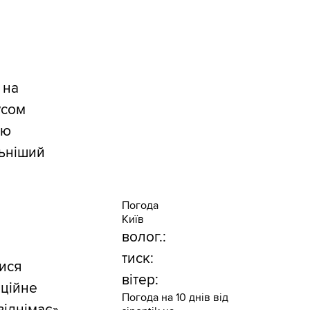
 на
усом
ою
льніший
Погода
Київ
волог.:
тиск:
ися
вітер:
аційне
Погода на 10 днів від
віднімає»