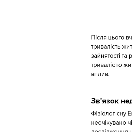
Після цього вч
тривалість жит
зайнятості та 
тривалістю жи
вплив.
Зв'язок не
Фізіолог сну 
неочікувано ч
дослідження н