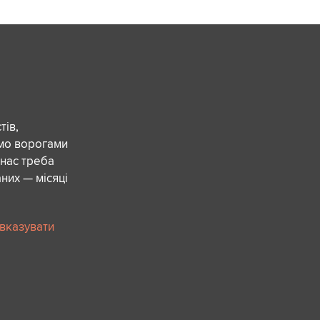
ів,
ємо ворогами
 нас треба
них — місяці
 вказувати