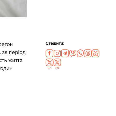
Стежити:
регон
 за період
сть життя
годин
UA
EN