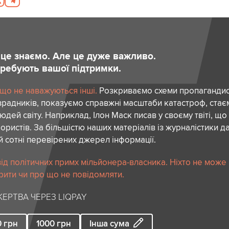
и це знаємо. Але це дуже важливо.
отребують вашої підтримки.
 що не наважуються інші.
Розкриваємо схеми пропагандист
зрадників, показуємо справжні масштаби катастроф, ста
дей світу. Наприклад, Ілон Маск писав у своєму твіті, що
ористів. За більшістю наших матеріалів із журналістики да
й сотні перевірених джерел інформації.
ід політичних примх мільйонера-власника. Ніхто не може
рити чи про що не повідомляти.
ЕРТВА ЧЕРЕЗ LIQPAY
0
грн
1000
грн
Інша сума