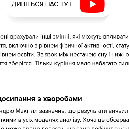
ДИВІТЬСЯ НАС ТУТ
ені врахували інші змінні, які можуть впливати
тя, включно з рівнем фізичної активності, стат
рівнем освіти. Зв'язок між нестачею сну і нижч
ття зберігся. Тільки куріння мало набагато си
досипання з хворобами
Ендрю Макгілл зазначив, що результати виявил
іткими в усіх моделях аналізу. Хоча це обсерв
е може прямо довести, що саме дефіцит сну «