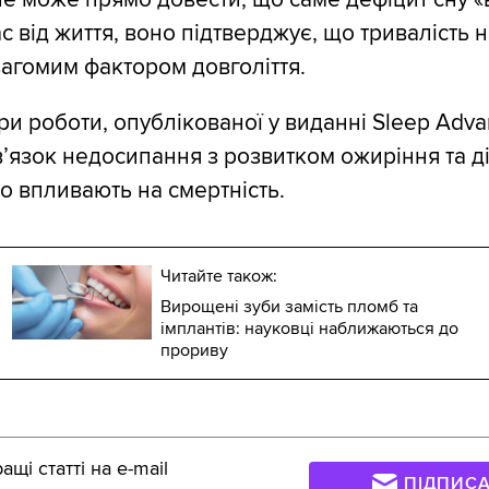
 від життя, воно підтверджує, що тривалість н
вагомим фактором довголіття.
ри роботи, опублікованої у виданні Sleep Adva
в’язок недосипання з розвитком ожиріння та ді
 впливають на смертність.
Читайте також:
Вирощені зуби замість пломб та
імплантів: науковці наближаються до
прориву
щі статті на e-mail
ПІДПИС