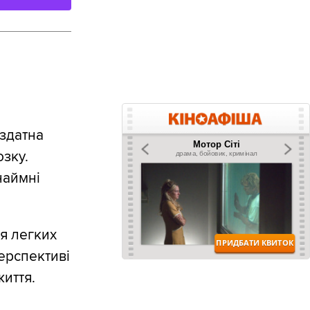
 здатна
озку.
наймні
я легких
ерспективі
життя.