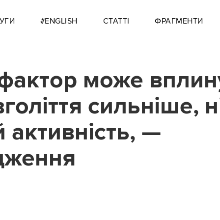
УГИ
#ENGLISH
СТАТТІ
ФРАГМЕНТИ
фактор може вплин
вголіття сильніше, н
й активність, —
дження
2