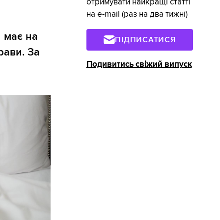
отримувати найкращі статті
на e-mail (раз на два тижні)
 має на
ПІДПИСАТИСЯ
рави. За
Подивитись свіжий випуск