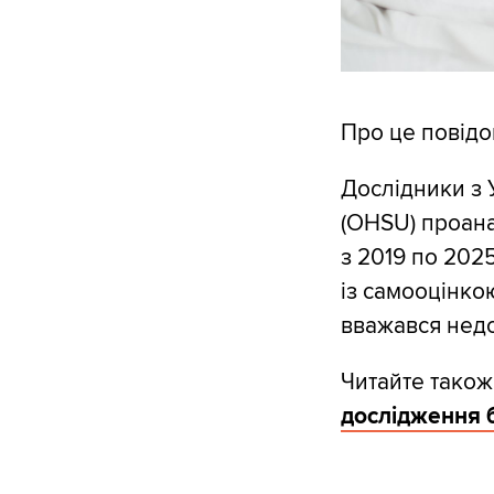
Про це повід
Дослідники з 
(OHSU) проана
з 2019 по 202
із самооцінкою
вважався недо
Читайте також
дослідження 