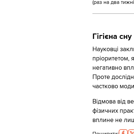
(раз на два тижні
Гігієна сну
Науковці закл
пріоритетом, я
негативно впл
Проте дослідн
частково мод
Відмова від в
фізичних прак
вплине не лиш
Поширити
: