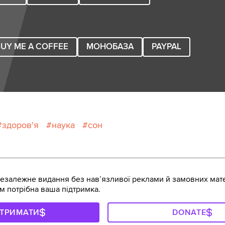
UY ME A COFFEE
МОНОБАЗА
PAYPAL
здоров'я
наука
сон
залежне видання без навʼязливої реклами й замовних мате
м потрібна ваша підтримка.
ДТРИМАТИ
DONATE