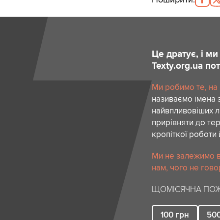
Це дратує, і м
Texty.org.ua п
Ми робимо те, на
називаємо імена 
найвпливовіших лю
прирівняти до тер
кропіткої роботи 
Ми не залежимо в
нам, чого не гово
ЩОМІСЯЧНА ПОЖ
100
грн
50