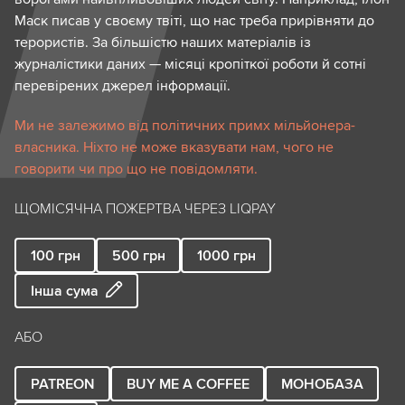
Маск писав у своєму твіті, що нас треба прирівняти до
терористів. За більшістю наших матеріалів із
журналістики даних — місяці кропіткої роботи й сотні
перевірених джерел інформації.
Ми не залежимо від політичних примх мільйонера-
власника. Ніхто не може вказувати нам, чого не
говорити чи про що не повідомляти.
ЩОМІСЯЧНА ПОЖЕРТВА ЧЕРЕЗ LIQPAY
100
грн
500
грн
1000
грн
Інша сума
АБО
PATREON
BUY ME A COFFEE
МОНОБАЗА