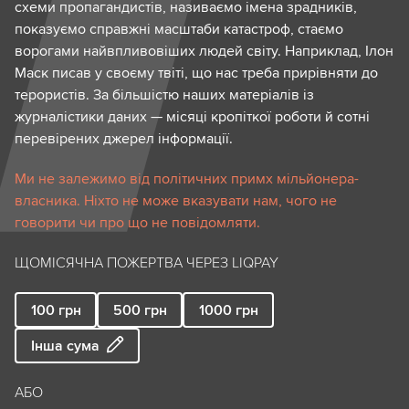
схеми пропагандистів, називаємо імена зрадників,
показуємо справжні масштаби катастроф, стаємо
ворогами найвпливовіших людей світу. Наприклад, Ілон
Маск писав у своєму твіті, що нас треба прирівняти до
терористів. За більшістю наших матеріалів із
журналістики даних — місяці кропіткої роботи й сотні
перевірених джерел інформації.
Ми не залежимо від політичних примх мільйонера-
власника. Ніхто не може вказувати нам, чого не
говорити чи про що не повідомляти.
ЩОМІСЯЧНА ПОЖЕРТВА ЧЕРЕЗ LIQPAY
100
грн
500
грн
1000
грн
Інша сума
АБО