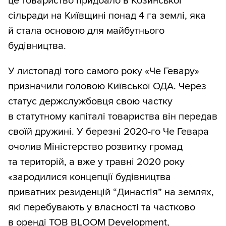
це товариство придбало в Козинської
сільради на Київщині понад 4 га землі, яка
й стала основою для майбутнього
будівництва.
У листопаді того самого року «Че Гевару»
призначили головою Київської ОДА. Через
статус держслужбовця свою частку
в статутному капіталі товариства він передав
своїй дружині. У березні 2020-го Че Гевара
очолив Міністерство розвитку громад
та територій, а вже у травні 2020 року
«зародилися концепції будівництва
приватних резиденцій “Династія” на землях,
які перебувають у власності та частково
в оренді ТОВ BLООM Development,