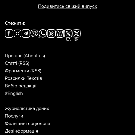
Подивитись свіжий випуск
Стежити:
UA
EN
Про нас
(About us)
Статті
(RSS)
Фрагменти
(RSS)
Розсилки Текстів
Вибір редакції
#English
Журналістика даних
Послуги
Фальшиві соціологи
Дезінформація