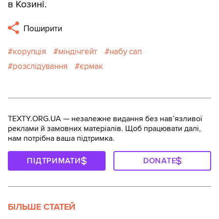
в Козині.
Поширити
корупція
міндічгейт
набу сап
розслідування
єрмак
TEXTY.ORG.UA — незалежне видання без навʼязливої
реклами й замовних матеріалів. Щоб працювати далі,
нам потрібна ваша підтримка.
ПІДТРИМАТИ
DONATE
БІЛЬШЕ СТАТЕЙ