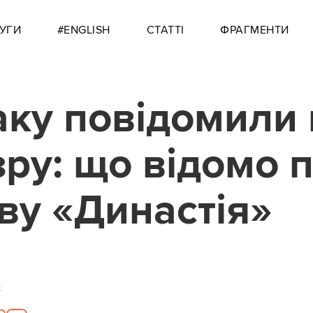
УГИ
#ENGLISH
СТАТТІ
ФРАГМЕНТИ
ку повідомили 
зру: що відомо 
ву «Династія»
8