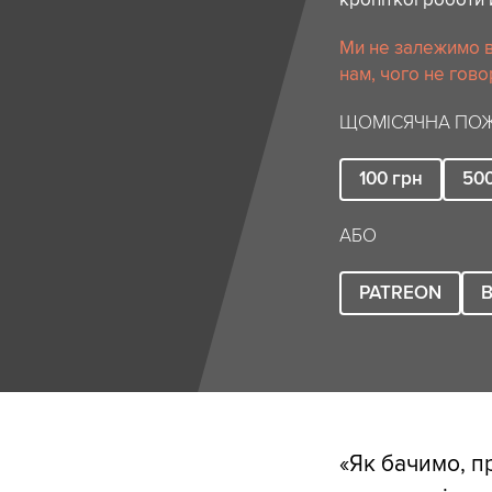
Ми не залежимо в
нам, чого не гово
ЩОМІСЯЧНА ПОЖ
100
грн
50
АБО
PATREON
B
«Як бачимо, п