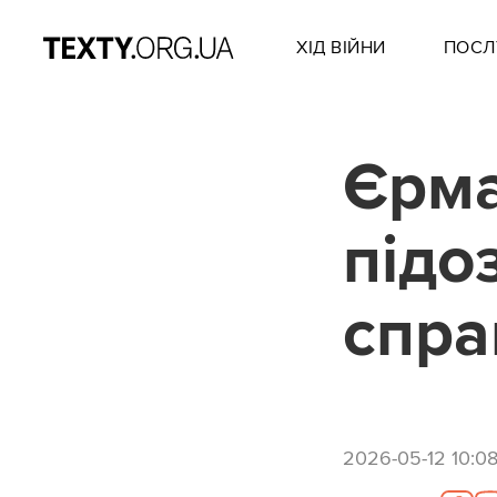
ХІД ВІЙНИ
ПОСЛ
Єрма
підо
спра
2026-05-12 10:0