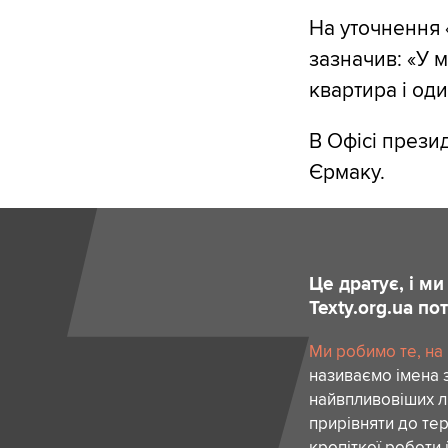
На уточнення 
зазначив: «У 
квартира і оди
В Офісі прези
Єрмаку.
Це дратує, і м
Texty.org.ua п
Ми робимо те, на
називаємо імена 
найвпливовіших лю
прирівняти до тер
кропіткої роботи 