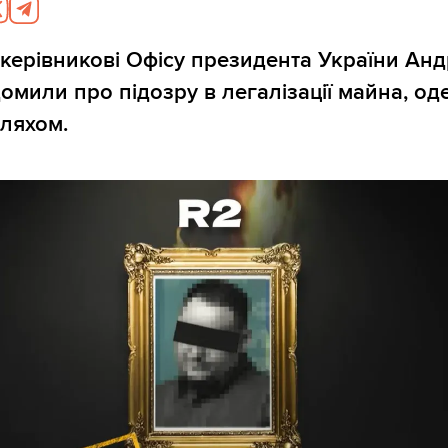
ерівникові Офісу президента України Анд
омили про підозру в легалізації майна, о
ляхом.