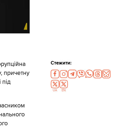
Стежити:
орупційна
, причетну
 під
UA
EN
учасником
інального
ого