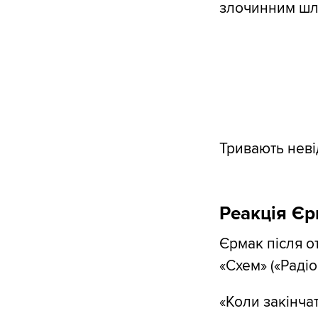
злочинним шл
Тривають невід
Реакція Єр
Єрмак після о
«Схем» («Радіо
«Коли закінчат