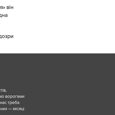
я» він
дна
ідозри
ів,
ємо ворогами
 нас треба
них — місяці