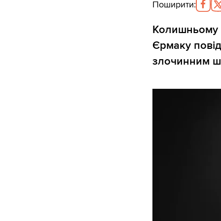
Поширити
:
Колишньому к
Єрмаку повід
злочинним ш