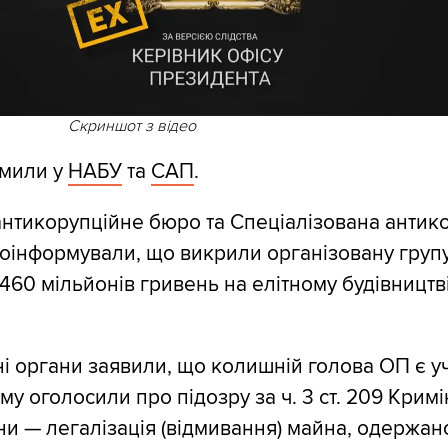
Скриншот з відео
омили у
НАБУ
та
САП
.
нтикорупційне бюро та Спеціалізована антик
оінформували, що викрили організовану групу
 460 мільйонів гривень на елітному будівництві
і органи заявили, що колишній голова ОП є 
йому оголосили про підозру за ч. 3 ст. 209 Крим
ни — легалізація (відмивання) майна, одержан