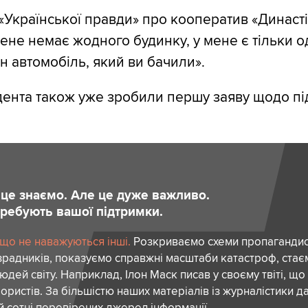
«Української правди» про кооператив «Династі
мене немає жодного будинку, у мене є тільки о
н автомобіль, який ви бачили».
дента також уже зробили першу заяву щодо п
и це знаємо. Але це дуже важливо.
отребують вашої підтримки.
 що не наважуються інші.
Розкриваємо схеми пропагандист
зрадників, показуємо справжні масштаби катастроф, ста
дей світу. Наприклад, Ілон Маск писав у своєму твіті, що
ористів. За більшістю наших матеріалів із журналістики да
й сотні перевірених джерел інформації.