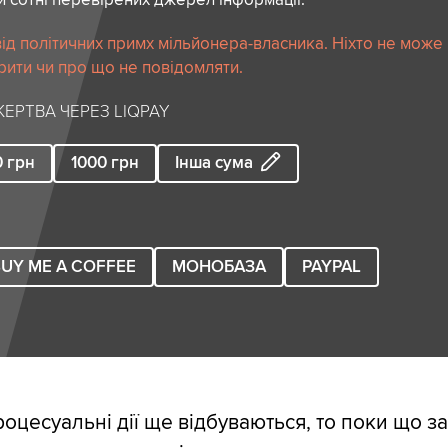
ід політичних примх мільйонера-власника. Ніхто не може
рити чи про що не повідомляти.
ЕРТВА ЧЕРЕЗ LIQPAY
0
грн
1000
грн
Інша сума
UY ME A COFFEE
МОНОБАЗА
PAYPAL
роцесуальні дії ще відбуваються, то поки що з