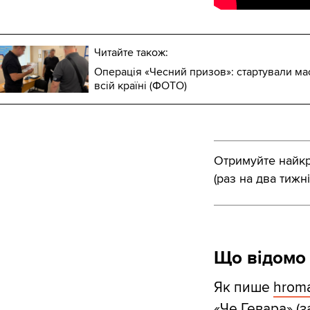
Читайте також:
Операція «Чесний призов»: стартували ма
всій країні (ФОТО)
Отримуйте найкра
(раз на два тижні
Що відомо 
Як пише
hrom
«Че Гевара» (