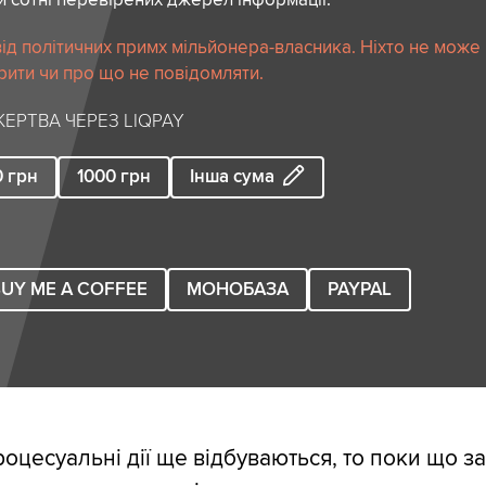
ід політичних примх мільйонера-власника. Ніхто не може
рити чи про що не повідомляти.
ЕРТВА ЧЕРЕЗ LIQPAY
0
грн
1000
грн
Інша сума
UY ME A COFFEE
МОНОБАЗА
PAYPAL
роцесуальні дії ще відбуваються, то поки що з