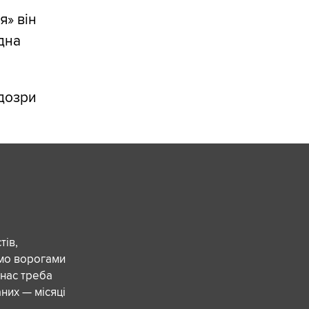
я» він
дна
ідозри
ів,
ємо ворогами
 нас треба
них — місяці