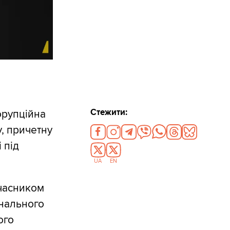
Стежити:
орупційна
, причетну
 під
UA
EN
учасником
інального
ого