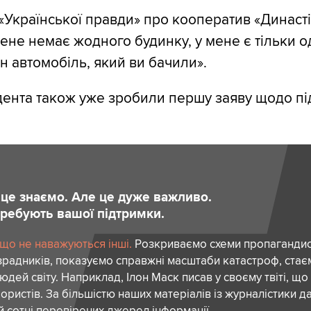
«Української правди» про кооператив «Династі
мене немає жодного будинку, у мене є тільки о
н автомобіль, який ви бачили».
дента також уже зробили першу заяву щодо п
и це знаємо. Але це дуже важливо.
отребують вашої підтримки.
 що не наважуються інші.
Розкриваємо схеми пропагандист
зрадників, показуємо справжні масштаби катастроф, ста
дей світу. Наприклад, Ілон Маск писав у своєму твіті, що
ористів. За більшістю наших матеріалів із журналістики да
й сотні перевірених джерел інформації.