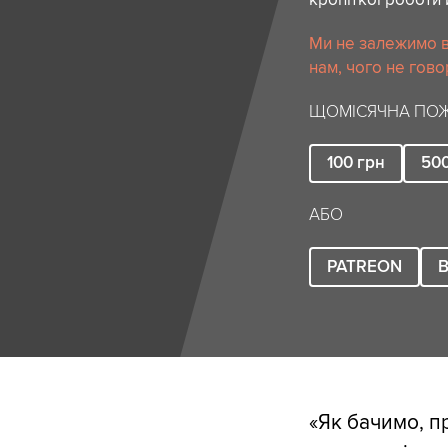
Ми не залежимо в
нам, чого не гово
ЩОМІСЯЧНА ПОЖ
100
грн
50
АБО
PATREON
B
«Як бачимо, п