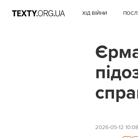
ХІД ВІЙНИ
ПОСЛ
Єрма
підо
спра
2026-05-12 10:0