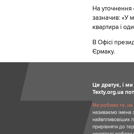
На уточнення 
зазначив: «У 
квартира і оди
В Офісі прези
Єрмаку.
Це дратує, і м
Texty.org.ua п
Ми робимо те, на
називаємо імена 
найвпливовіших лю
прирівняти до тер
кропіткої роботи 