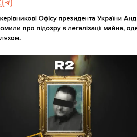
ерівникові Офісу президента України Анд
омили про підозру в легалізації майна, о
ляхом.