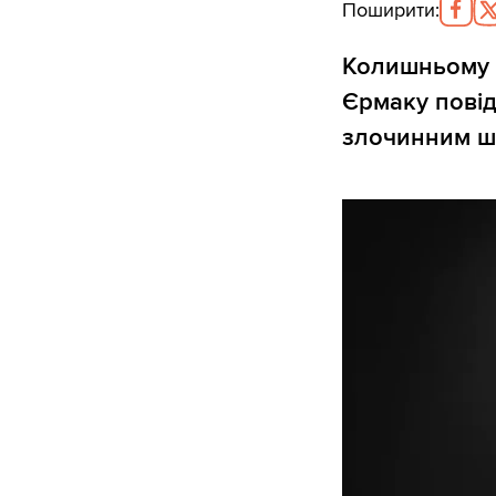
Поширити
:
Колишньому к
Єрмаку повід
злочинним ш