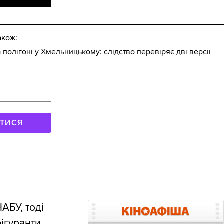
акож:
 полігоні у Хмельницькому: слідство перевіряє дві версії
АТИСЯ
НАБУ, тоді
ігуранти