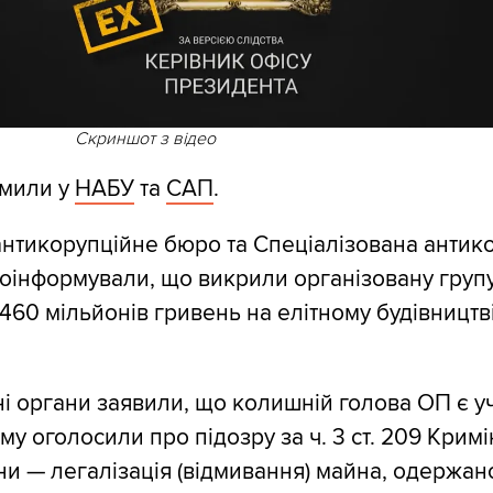
Скриншот з відео
омили у
НАБУ
та
САП
.
нтикорупційне бюро та Спеціалізована антик
оінформували, що викрили організовану групу
 460 мільйонів гривень на елітному будівництві
і органи заявили, що колишній голова ОП є 
йому оголосили про підозру за ч. 3 ст. 209 Крим
ни — легалізація (відмивання) майна, одержан