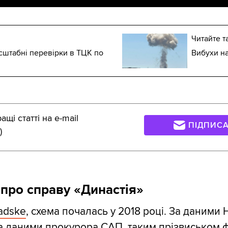
Читайте т
сштабні перевірки в ТЦК по
Вибухи на
щі статті на e-mail
ПІДПИС
)
про справу «Династія»
adske
, схема почалась у 2018 році. За даними 
за даними прокурора САП, таким прізвиськом ф