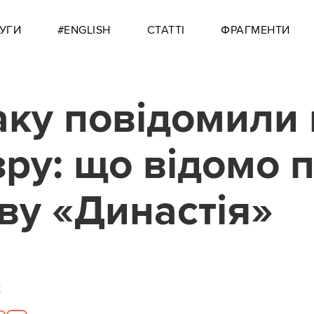
УГИ
#ENGLISH
СТАТТІ
ФРАГМЕНТИ
ку повідомили 
зру: що відомо 
ву «Династія»
8