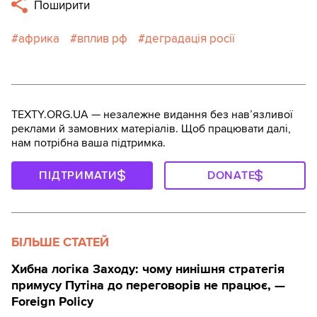
Поширити
африка
вплив рф
деградація росії
TEXTY.ORG.UA — незалежне видання без навʼязливої
реклами й замовних матеріалів. Щоб працювати далі,
нам потрібна ваша підтримка.
ПІДТРИМАТИ
DONATE
БІЛЬШЕ СТАТЕЙ
Хибна логіка Заходу: чому нинішня стратегія
примусу Путіна до переговорів не працює, —
Foreign Policy