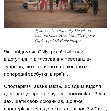
Туарезькі повстанці у Кідалі, на
півночі Малі, 26 квітня 2026 року.
Стрінгер/AFP/Getty Images
Як повідомляє
CNN
, російські сили
відступили під глузування повстанців-
туарегів, що фактично нівелювало їхні
попередні здобутки в країні.
Спостерігачі зазначають, що здача Кідаля
демонструє зростаючу неспроможність Росії
захищати своїх союзників, що вже
спостерігалося під час останніх подій у Сирії,