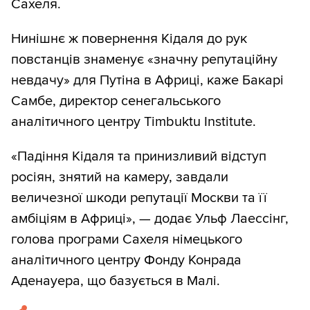
Сахеля.
Нинішнє ж повернення Кідаля до рук
повстанців знаменує «значну репутаційну
невдачу» для Путіна в Африці, каже Бакарі
Самбе, директор сенегальського
аналітичного центру Timbuktu Institute.
«Падіння Кідаля та принизливий відступ
росіян, знятий на камеру, завдали
величезної шкоди репутації Москви та її
амбіціям в Африці», — додає Ульф Лаессінг,
голова програми Сахеля німецького
аналітичного центру Фонду Конрада
Аденауера, що базується в Малі.