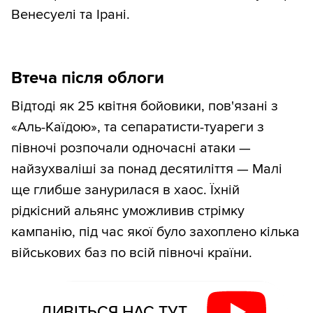
Венесуелі та Ірані.
Втеча після облоги
Відтоді як 25 квітня бойовики, пов'язані з
«Аль-Каїдою», та сепаратисти-туареги з
півночі розпочали одночасні атаки —
найзухваліші за понад десятиліття — Малі
ще глибше занурилася в хаос. Їхній
рідкісний альянс уможливив стрімку
кампанію, під час якої було захоплено кілька
військових баз по всій півночі країни.
ДИВІТЬСЯ НАС ТУТ