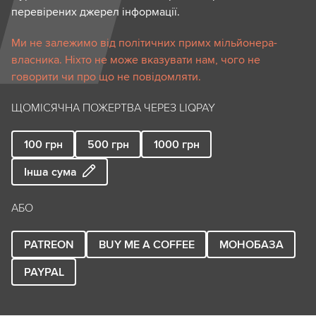
перевірених джерел інформації.
Ми не залежимо від політичних примх мільйонера-
власника. Ніхто не може вказувати нам, чого не
говорити чи про що не повідомляти.
ЩОМІСЯЧНА ПОЖЕРТВА ЧЕРЕЗ LIQPAY
100
грн
500
грн
1000
грн
Інша сума
АБО
PATREON
BUY ME A COFFEE
МОНОБАЗА
PAYPAL