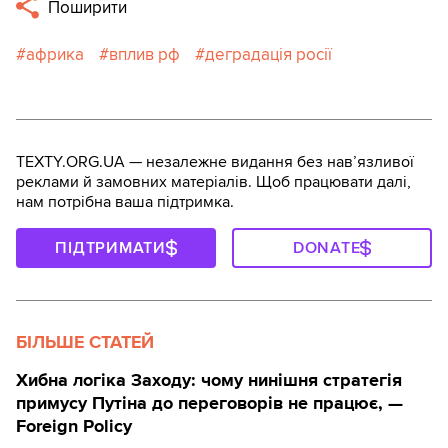
Поширити
африка
вплив рф
деградація росії
TEXTY.ORG.UA — незалежне видання без навʼязливої
реклами й замовних матеріалів. Щоб працювати далі,
нам потрібна ваша підтримка.
ПІДТРИМАТИ
DONATE
БІЛЬШЕ СТАТЕЙ
Хибна логіка Заходу: чому нинішня стратегія
примусу Путіна до переговорів не працює, —
Foreign Policy