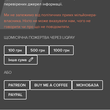
перевірених джерел інформації.
Ми не залежимо від політичних примх мільйонера-
власника. Ніхто не може вказувати нам, чого не
говорити чи про що не повідомляти.
ЩОМІСЯЧНА ПОЖЕРТВА ЧЕРЕЗ LIQPAY
100
грн
500
грн
1000
грн
Інша сума
АБО
PATREON
BUY ME A COFFEE
МОНОБАЗА
PAYPAL