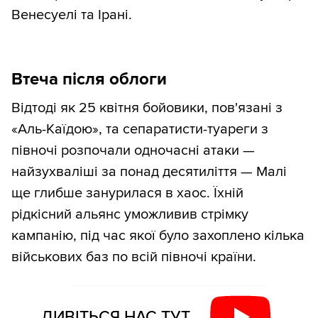
Венесуелі та Ірані.
Втеча після облоги
Відтоді як 25 квітня бойовики, пов'язані з
«Аль-Каїдою», та сепаратисти-туареги з
півночі розпочали одночасні атаки —
найзухваліші за понад десятиліття — Малі
ще глибше занурилася в хаос. Їхній
рідкісний альянс уможливив стрімку
кампанію, під час якої було захоплено кілька
військових баз по всій півночі країни.
ДИВІТЬСЯ НАС ТУТ