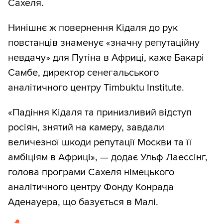
Сахеля.
Нинішнє ж повернення Кідаля до рук
повстанців знаменує «значну репутаційну
невдачу» для Путіна в Африці, каже Бакарі
Самбе, директор сенегальського
аналітичного центру Timbuktu Institute.
«Падіння Кідаля та принизливий відступ
росіян, знятий на камеру, завдали
величезної шкоди репутації Москви та її
амбіціям в Африці», — додає Ульф Лаессінг,
голова програми Сахеля німецького
аналітичного центру Фонду Конрада
Аденауера, що базується в Малі.