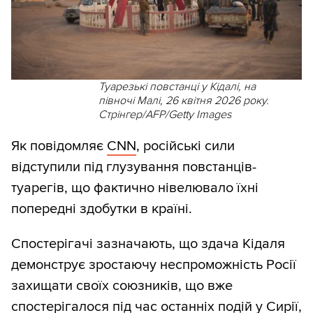
Туарезькі повстанці у Кідалі, на
півночі Малі, 26 квітня 2026 року.
Стрінгер/AFP/Getty Images
Як повідомляє
CNN
, російські сили
відступили під глузування повстанців-
туарегів, що фактично нівелювало їхні
попередні здобутки в країні.
Спостерігачі зазначають, що здача Кідаля
демонструє зростаючу неспроможність Росії
захищати своїх союзників, що вже
спостерігалося під час останніх подій у Сирії,