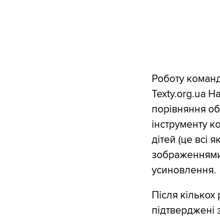
Роботу команд
Texty.org.ua 
порівняння об
інструменту к
дітей (це всі я
зображеннями 
усиновлення.
Після кількох 
підтверджені з