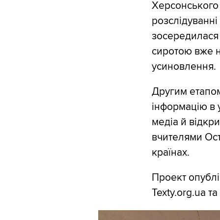
Херсонського 
розслідуванні
зосередилася 
сиротою вже на
усиновлення.
Другим етапом
інформацію в 
медіа й відкри
вчителями Ост
країнах.
Проект опубл
Texty.org.ua т