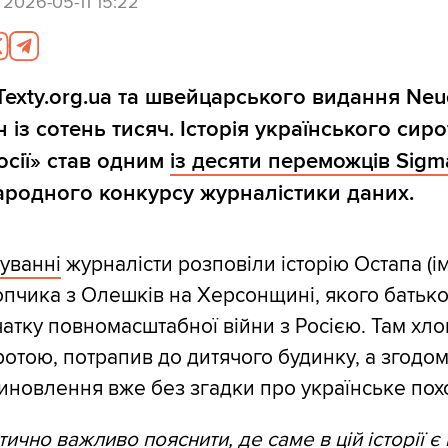
,
2026-05-11 15:22
Texty.org.ua та швейцарського видання Neu
 із сотень тисяч. Історія українського сиро
осії» став одним
із десяти переможців Sig
родного конкурсу журналістики даних.
дуванні
журналісти розповіли історію Остапа (ім
опчика з Олешків на Херсонщині, якого батько
чатку повномасштабної війни з Росією. Там хл
отою, потрапив до дитячого будинку, а згодом
иновлення вже без згадки про українське по
ично важливо пояснити, де саме в цій історії є