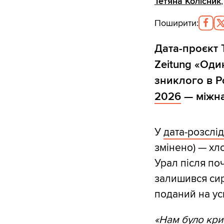
Тетяна Колісник
Поширити
:
Дата-проєкт 
Zeitung «Один
зниклого в Р
2026
— міжна
У
дата-розслі
змінено) — хл
Урал після по
залишився сир
поданий на ус
«Нам було крит