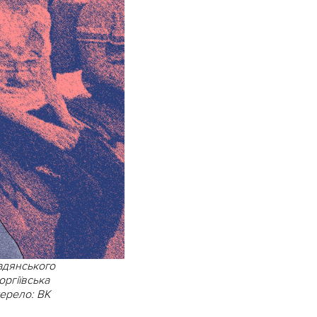
адянського
оргіївська
жерело: ВК