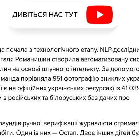
ДИВІТЬСЯ НАС ТУТ
а почала з технологічного етапу. NLP-дослідн
Наталя Романишин створила автоматизовану си
лич на основі штучного інтелекту. За допомог
оманда порівняла 951 фотографію зниклих укр
кі є на офіційних українських ресурсах) із 41 03
з російських та білоруських баз даних про
раундів ручної верифікації журналісти отримал
біги. Один із них — Остап. Двоє інших дітей бу