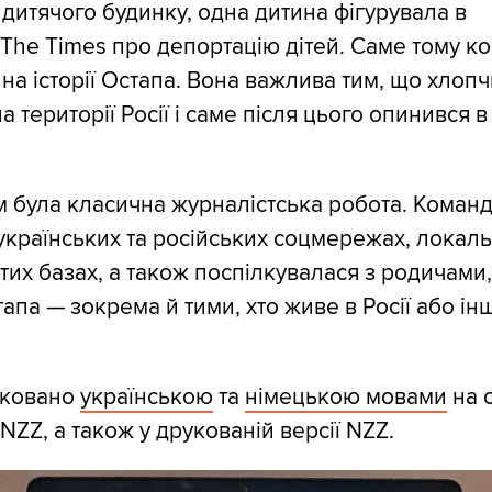
дитячого будинку, одна дитина фігурувала в
 The Times про депортацію дітей. Саме тому к
на історії Остапа. Вона важлива тим, що хлопч
 території Росії і саме після цього опинився в
 була класична журналістська робота. Коман
українських та російських соцмережах, локаль
тих базах, а також поспілкувалася з родичами,
апа — зокрема й тими, хто живе в Росії або ін
іковано
українською
та
німецькою мовами
на 
а NZZ, а також у друкованій версії NZZ.