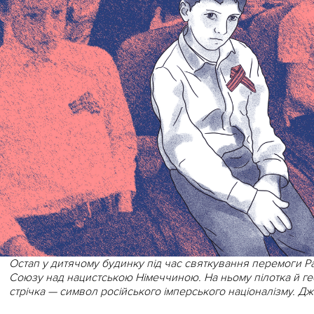
Остап у дитячому будинку під час святкування перемоги Р
Союзу над нацистською Німеччиною. На ньому пілотка й ге
стрічка — символ російського імперського націоналізму. Д