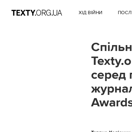
ХІД ВІЙНИ
ПОСЛ
Спільн
Texty.
серед 
журнал
Award