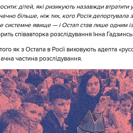
лосити: дітей, які ризикують назавжди втратити 
значно більше, ніж тих, кого Росія депортувала з
е системне явище — і Остап став лише одним із
рить співавторка розслідування Інна Гадзинсь
ого як з Остапа в Росії виховують адепта «рус
ачна частина розслідування.