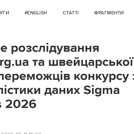
УГИ
#ENGLISH
СТАТТІ
ФРАГМЕНТИ
е розслідування
org.ua та швейцарсько
переможців конкурсу 
істики даних Sigma
s 2026