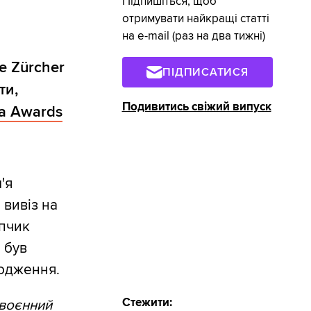
Підпишіться, щоб
отримувати найкращі статті
на e-mail (раз на два тижні)
e Zürcher
ПІДПИСАТИСЯ
ти,
Подивитись свіжий випуск
ma Awards
'я
 вивіз на
опчик
 був
ходження.
Стежити:
 воєнний