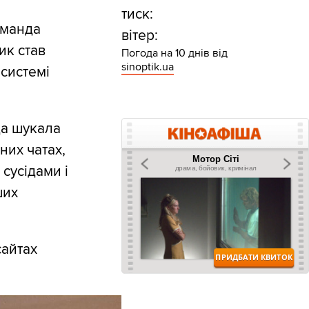
тиск:
оманда
вітер:
ик став
Погода на 10 днів від
sinoptik.ua
 системі
да шукала
них чатах,
 сусідами і
ших
сайтах