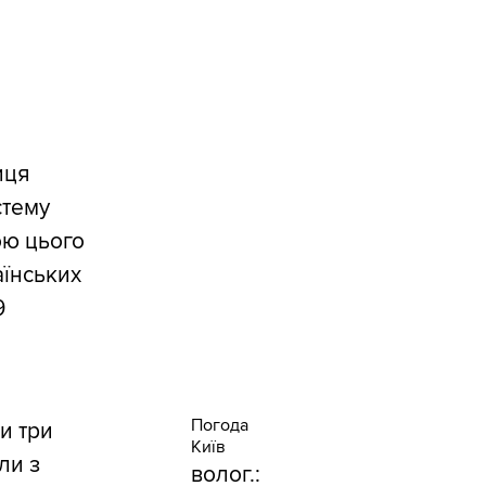
иця
стему
ою цього
аїнських
9
Погода
и три
Київ
ли з
волог.: