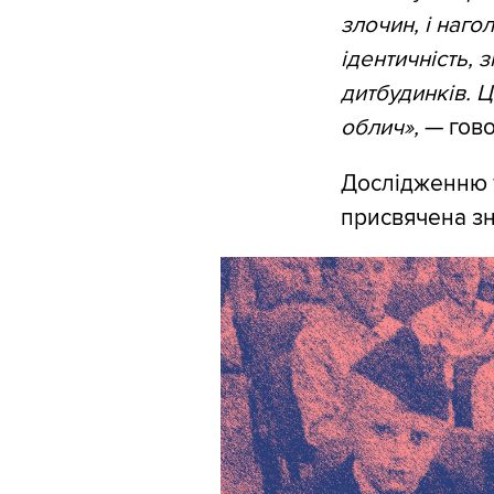
злочин, і наго
ідентичність, 
дитбудинків. Ц
облич»,
— гово
Дослідженню т
присвячена зн