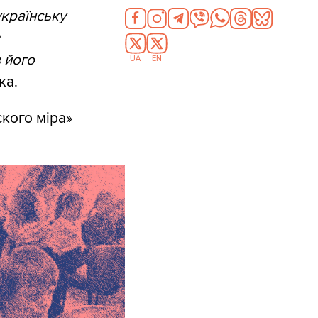
українську
 його
UA
EN
ка.
ского міра»