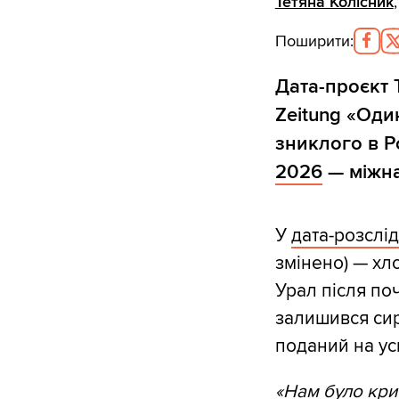
Тетяна Колісник
Поширити
:
Дата-проєкт 
Zeitung «Один
зниклого в Р
2026
— міжна
У
дата-розслі
змінено) — хл
Урал після по
залишився сир
поданий на ус
«Нам було крит