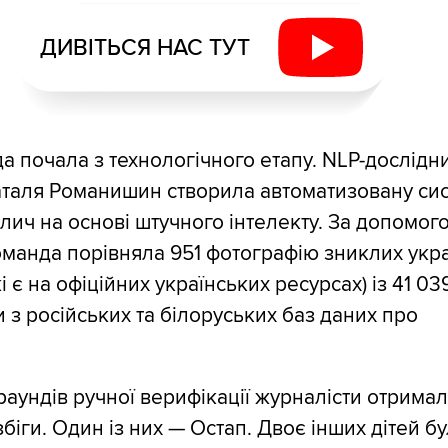
ДИВІТЬСЯ НАС ТУТ
а почала з технологічного етапу. NLP-дослідн
Наталя Романишин створила автоматизовану си
лич на основі штучного інтелекту. За допомог
оманда порівняла 951 фотографію зниклих укр
кі є на офіційних українських ресурсах) із 41 03
з російських та білоруських баз даних про
раундів ручної верифікації журналісти отримал
біги. Один із них — Остап. Двоє інших дітей бу