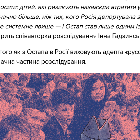
лосити: дітей, які ризикують назавжди втратити 
значно більше, ніж тих, кого Росія депортувала з
е системне явище — і Остап став лише одним із
рить співавторка розслідування Інна Гадзинсь
ого як з Остапа в Росії виховують адепта «рус
ачна частина розслідування.