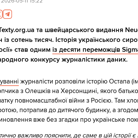
,
2026-05-11 15:22
Texty.org.ua та швейцарського видання Neu
 із сотень тисяч. Історія українського сиро
осії» став одним
із десяти переможців Sig
родного конкурсу журналістики даних.
дуванні
журналісти розповіли історію Остапа (ім
опчика з Олешків на Херсонщині, якого батько
чатку повномасштабної війни з Росією. Там хл
отою, потрапив до дитячого будинку, а згодом
иновлення вже без згадки про українське по
ично важливо пояснити, де саме в цій історії є