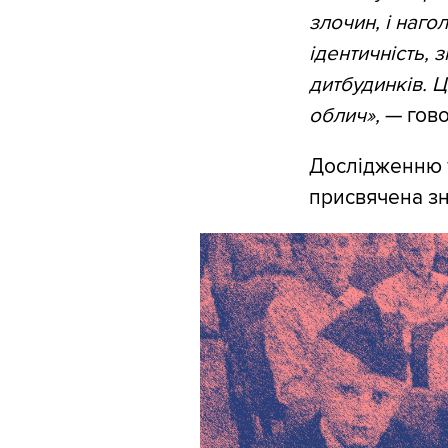
злочин, і наго
ідентичність, 
дитбудинків. Ц
облич»,
— гово
Дослідженню т
присвячена зн