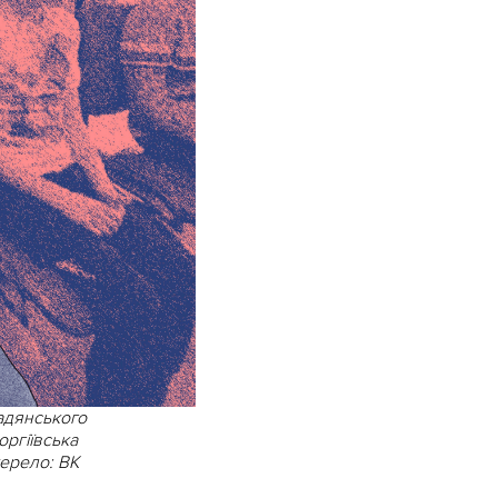
адянського
оргіївська
жерело: ВК