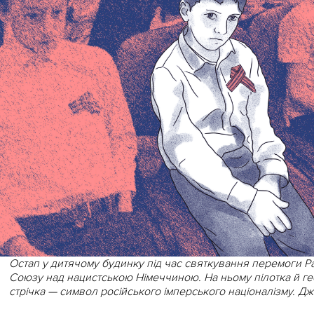
Остап у дитячому будинку під час святкування перемоги Р
Союзу над нацистською Німеччиною. На ньому пілотка й ге
стрічка — символ російського імперського націоналізму. Д