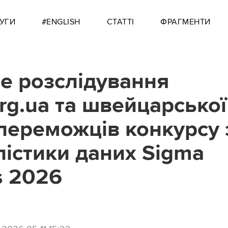
УГИ
#ENGLISH
СТАТТІ
ФРАГМЕНТИ
е розслідування
org.ua та швейцарсько
переможців конкурсу 
істики даних Sigma
s 2026