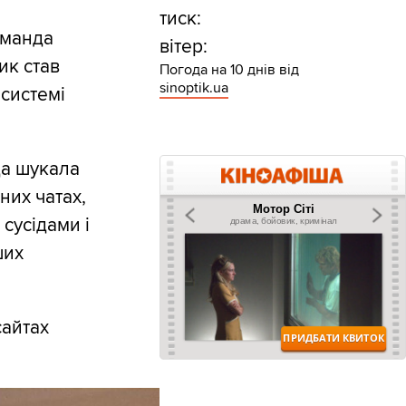
тиск:
оманда
вітер:
ик став
Погода на 10 днів від
sinoptik.ua
 системі
да шукала
них чатах,
 сусідами і
ших
сайтах