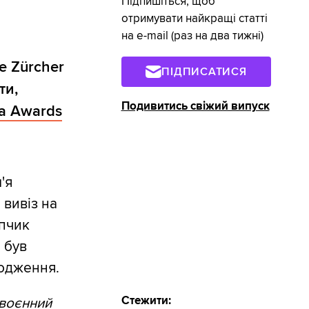
Підпишіться, щоб
отримувати найкращі статті
на e-mail (раз на два тижні)
e Zürcher
ПІДПИСАТИСЯ
ти,
Подивитись свіжий випуск
ma Awards
'я
 вивіз на
опчик
 був
ходження.
Стежити:
 воєнний