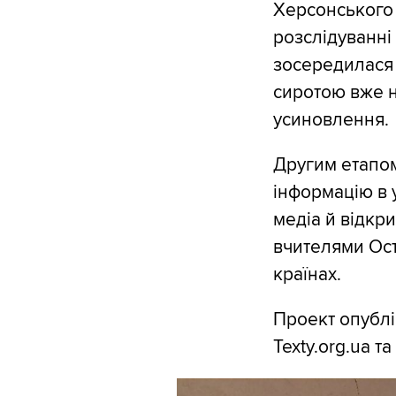
Херсонського 
розслідуванні
зосередилася 
сиротою вже на
усиновлення.
Другим етапом
інформацію в 
медіа й відкри
вчителями Ост
країнах.
Проект опубл
Texty.org.ua т