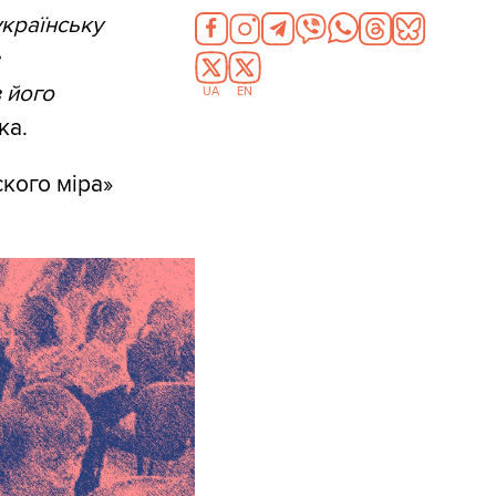
українську
 його
UA
EN
ка.
ского міра»