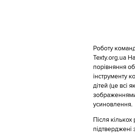
Роботу команд
Texty.org.ua 
порівняння об
інструменту к
дітей (це всі я
зображеннями 
усиновлення.
Після кількох 
підтверджені з