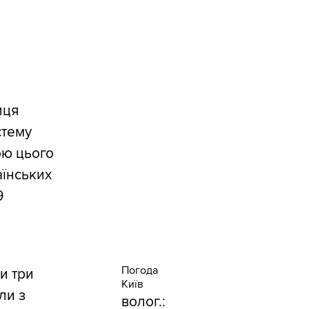
иця
стему
ою цього
аїнських
9
Погода
и три
Київ
ли з
волог.: