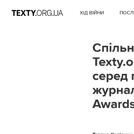
ХІД ВІЙНИ
ПОСЛ
Спільн
Texty.
серед 
журнал
Award