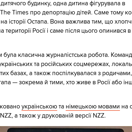
дитячого будинку, одна дитина фігурувала в
 The Times про депортацію дітей. Саме тому к
на історії Остапа. Вона важлива тим, що хлопч
 території Росії і саме після цього опинився в
 була класична журналістська робота. Коман
українських та російських соцмережах, локаль
тих базах, а також поспілкувалася з родичами,
апа — зокрема й тими, хто живе в Росії або ін
іковано
українською
та
німецькою мовами
на 
а NZZ, а також у друкованій версії NZZ.