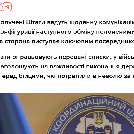
получені Штати ведуть щоденну комунікац
онфігурації наступного обміну полоненими
а сторона виступає ключовим посередник
ти опрацьовують передані списки, у війс
наголошують на важливості виконання де
перед бійцями, які потрапили в неволю за 