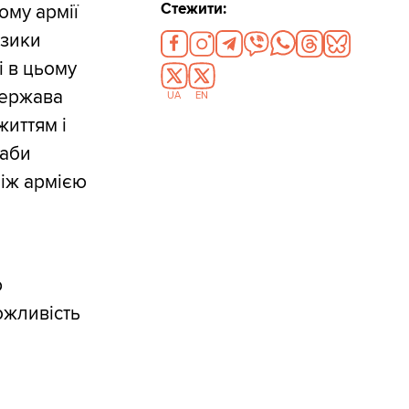
Стежити:
ому армії
изики
і в цьому
держава
UA
EN
життям і
 аби
між армією
ю
ожливість