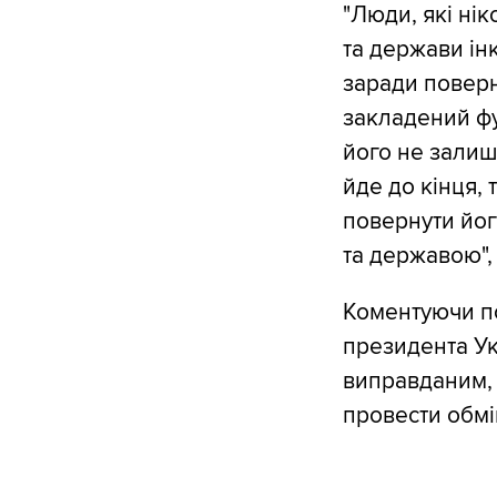
"Люди, які нік
та держави ін
заради поверн
закладений ф
його не залиш
йде до кінця,
повернути йог
та державою",
Коментуючи по
президента Ук
виправданим, 
провести обм