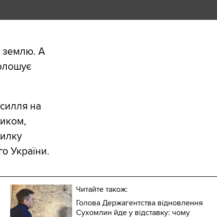
 землю. А
голошує
усилля на
ником,
милку
го України.
Читайте також:
Голова Держагентства відновлення
Сухомлин йде у відставку: чому