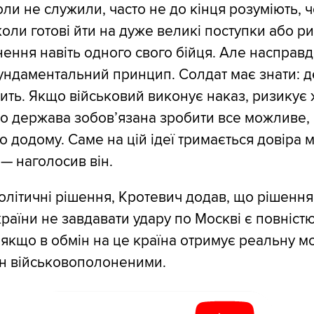
оли не служили, часто не до кінця розуміють, ч
коли готові йти на дуже великі поступки або р
ення навіть одного свого бійця. Але насправд
ундаментальний принцип. Солдат має знати: 
ить. Якщо військовий виконує наказ, ризикує 
 то держава зобов’язана зробити все можливе,
о додому. Саме на цій ідеї тримається довіра 
 — наголосив він.
літичні рішення, Кротевич додав, що рішення
раїни не завдавати удару по Москві є повніст
якщо в обмін на це країна отримує реальну м
ін військовополоненими.