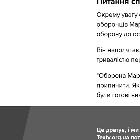
Питання сп
Окрему увагу 
оборонців Мар
оборону до ос
Він наполягає
тривалістю пе
"Оборона Марі
припинити. Як
були готові в
Це дратує, і м
Texty.org.ua п