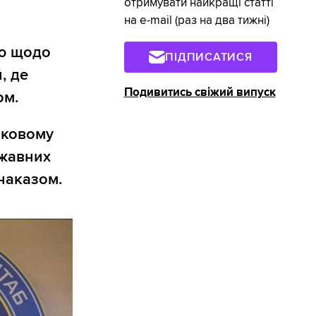
отримувати найкращі статті
на e-mail (раз на два тижні)
ію щодо
ПІДПИСАТИСЯ
, де
Подивитись свіжий випуск
ом.
ьковому
ржавних
наказом.