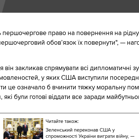
 першочергове право на повернення на рідну
ершочерговий обов’язок їх повернути", — на
 він закликав спрямувати всі дипломатичні з
мовленостей, у яких США виступили посеред
ти це означало б вчинити тяжку моральну по
 які були готові віддати все заради майбутньо
Читайте також:
Зеленський переконав США у
спроможності України виграти війну, —