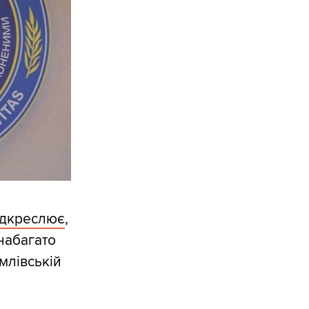
ідкреслює
,
 набагато
млівській