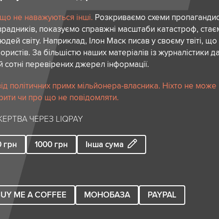
 що не наважуються інші.
Розкриваємо схеми пропагандист
зрадників, показуємо справжні масштаби катастроф, ста
дей світу. Наприклад, Ілон Маск писав у своєму твіті, що
ористів. За більшістю наших матеріалів із журналістики да
й сотні перевірених джерел інформації.
ід політичних примх мільйонера-власника. Ніхто не може
рити чи про що не повідомляти.
ЕРТВА ЧЕРЕЗ LIQPAY
0
грн
1000
грн
Інша сума
UY ME A COFFEE
МОНОБАЗА
PAYPAL