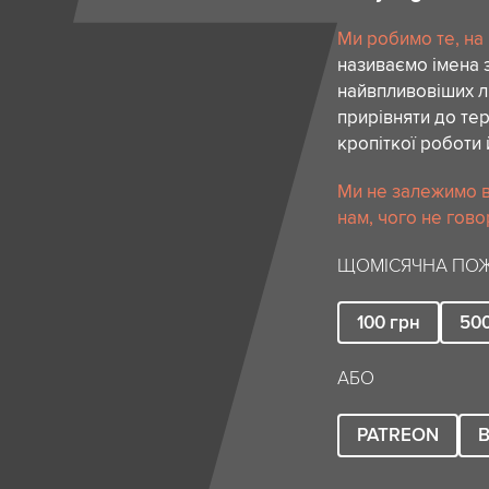
Ми робимо те, на
називаємо імена 
найвпливовіших лю
прирівняти до тер
кропіткої роботи 
Ми не залежимо в
нам, чого не гово
ЩОМІСЯЧНА ПОЖ
100
грн
50
АБО
PATREON
B