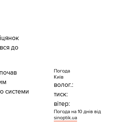
іцянок
вся до
Погода
 почав
Київ
им
волог.:
го системи
тиск:
вітер:
Погода на 10 днів від
sinoptik.ua