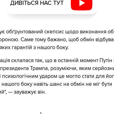
ДИВІТЬСЯ НАС ТУТ
нує обґрунтований скепсис щодо виконання об
ороною. Саме тому бажано, щоб обмін відбува
яких гарантій з нашого боку.
ація склалася так, що в останній момент Путін
президента Трампа, розуміючи, яким серйозн
і психологічним ударом це могло стати для йо
 нашого боку навіть шанс на обмін не міг бути
й", — зауважує він.