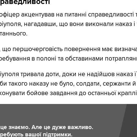
раведливості
офіцер акцентував на питанні справедливості т
іуполя, нагадавши, що вони виконали наказ і
таннього.
, що першочерговість повернення має визнач
ребування в полоні та обставинами потраплянн
уполя тривала доти, доки не надійшов наказ ї
би такого наказу не було, солдати, сержанти й
иконувати бойове завдання до останньої краплі
и це знаємо. Але це дуже важливо.
отребують вашої підтримки.