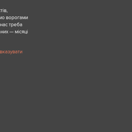
ів,
ємо ворогами
 нас треба
них — місяці
 вказувати