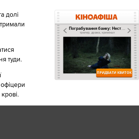
а долі
 тримали
атися
я туди.
ї
 офіцери
 крові.