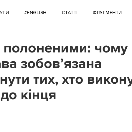
УГИ
#ENGLISH
СТАТТІ
ФРАГМЕНТИ
 полоненими: чому
ва зобов’язана
нути тих, хто викон
 до кінця