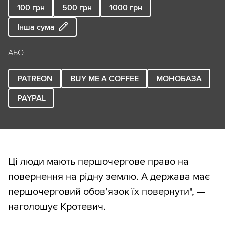
100
грн
500
грн
1000
грн
Інша сума
АБО
PATREON
BUY ME A COFFEE
МОНОБАЗА
PAYPAL
Ці люди мають першочергове право на
повернення на рідну землю. А держава має
першочерговий обов’язок їх повернути", —
наголошує Кротевич.