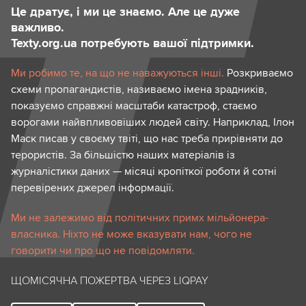
Це дратує, і ми це знаємо. Але це дуже
важливо.
Texty.org.ua потребують вашої підтримки.
Ми робимо те, на що не наважуються інші.
Розкриваємо
схеми пропагандистів, називаємо імена зрадників,
показуємо справжні масштаби катастроф, стаємо
ворогами найвпливовіших людей світу. Наприклад, Ілон
Маск писав у своєму твіті, що нас треба прирівняти до
терористів. За більшістю наших матеріалів із
журналістики даних — місяці кропіткої роботи й сотні
перевірених джерел інформації.
Ми не залежимо від політичних примх мільйонера-
власника. Ніхто не може вказувати нам, чого не
говорити чи про що не повідомляти.
ЩОМІСЯЧНА ПОЖЕРТВА ЧЕРЕЗ LIQPAY