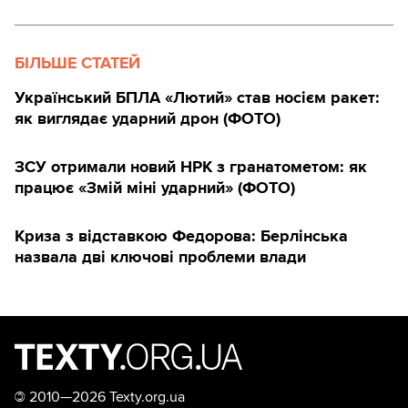
БІЛЬШЕ СТАТЕЙ
Український БПЛА «Лютий» став носієм ракет:
як виглядає ударний дрон (ФОТО)
ЗСУ отримали новий НРК з гранатометом: як
працює «Змій міні ударний» (ФОТО)
Криза з відставкою Федорова: Берлінська
назвала дві ключові проблеми влади
©
2010—2026 Texty.org.ua