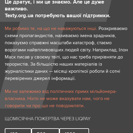
Це дратує, і ми це знаємо. Але це дуже
важливо.
Texty.org.ua потребують вашої підтримки.
Ми робимо те, на що не наважуються інші.
Розкриваємо
схеми пропагандистів, називаємо імена зрадників,
показуємо справжні масштаби катастроф, стаємо
ворогами найвпливовіших людей світу. Наприклад, Ілон
Маск писав у своєму твіті, що нас треба прирівняти до
терористів. За більшістю наших матеріалів із
журналістики даних — місяці кропіткої роботи й сотні
перевірених джерел інформації.
Ми не залежимо від політичних примх мільйонера-
власника. Ніхто не може вказувати нам, чого не
говорити чи про що не повідомляти.
ЩОМІСЯЧНА ПОЖЕРТВА ЧЕРЕЗ LIQPAY