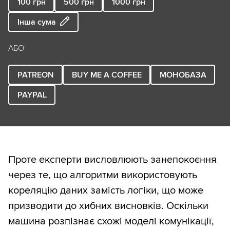
100
грн
500
грн
1000
грн
Інша сума
АБО
PATREON
BUY ME A COFFEE
МОНОБАЗА
PAYPAL
Проте експерти висловлюють занепокоєння
через те, що алгоритми використовують
кореляцію даних замість логіки, що може
призводити до хибних висновків. Оскільки
машина розпізнає схожі моделі комунікації,