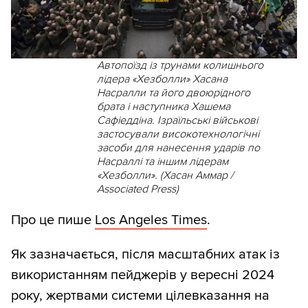
Автопоїзд із трунами колишнього
лідера «Хезболли» Хасана
Насралли та його двоюрідного
брата і наступника Хашема
Сафіеддіна. Ізраїльські військові
застосували високотехнологічні
засоби для нанесення ударів по
Насраллі та іншим лідерам
«Хезболли». (Хасан Аммар /
Associated Press)
Про це пише
Los Angeles Times
.
Як зазначається, після масштабних атак із
використанням пейджерів у вересні 2024
року, жертвами системи цілевказання на