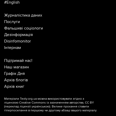
#English
Журналістика даних
Послуги
Фальшиві соціологи
Дезінформація
Disinfomonitor
Інтернам
Підтримай нас!
Наш магазин
Графік Дня
Архів блогів
Архів книг
Матеріали Texty.org.ua можна використовувати згідно з
ліцензією
Creative Commons із зазначенням авторства, CC BY
(переклад ліцензії
українською
). Велике прохання ставити
гіперпосилання в першому чи другому абзаці вашого матеріалу.