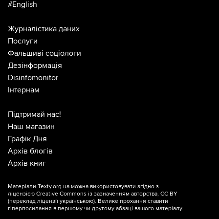
#English
Журналістика даних
Послуги
Фальшиві соціологи
Дезінформація
Disinfomonitor
Інтернам
Підтримай нас!
Наш магазин
Графік Дня
Архів блогів
Архів книг
Матеріали Texty.org.ua можна використовувати згідно з
ліцензією
Creative Commons із зазначенням авторства, CC BY
(переклад ліцензії
українською
). Велике прохання ставити
гіперпосилання в першому чи другому абзаці вашого матеріалу.