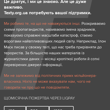
Це дратує, і ми це знаємо. Але це дуже
важливо.
Texty.org.ua потребують вашої підтримки.
Ми робимо те, на що не наважуються інші.
Розкриваємо
схеми пропагандистів, називаємо імена зрадників,
показуємо справжні масштаби катастроф, стаємо
ворогами найвпливовіших людей світу. Наприклад, Ілон
Маск писав у своєму твіті, що нас треба прирівняти до
терористів. За більшістю наших матеріалів із
журналістики даних — місяці кропіткої роботи й сотні
перевірених джерел інформації.
Ми не залежимо від політичних примх мільйонера-
власника. Ніхто не може вказувати нам, чого не
говорити чи про що не повідомляти.
ЩОМІСЯЧНА ПОЖЕРТВА ЧЕРЕЗ LIQPAY