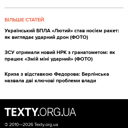
БІЛЬШЕ СТАТЕЙ
Український БПЛА «Лютий» став носієм ракет:
як виглядає ударний дрон (ФОТО)
ЗСУ отримали новий НРК з гранатометом: як
працює «Змій міні ударний» (ФОТО)
Криза з відставкою Федорова: Берлінська
назвала дві ключові проблеми влади
©
2010—2026 Texty.org.ua