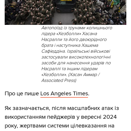
Автопоїзд із трунами колишнього
лідера «Хезболли» Хасана
Насралли та його двоюрідного
брата і наступника Хашема
Сафіеддіна. Ізраїльські військові
застосували високотехнологічні
засоби для нанесення ударів по
Насраллі та іншим лідерам
«Хезболли». (Хасан Аммар /
Associated Press)
Про це пише
Los Angeles Times
.
Як зазначається, після масштабних атак із
використанням пейджерів у вересні 2024
року, жертвами системи цілевказання на