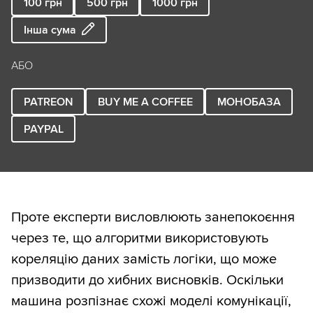
100
грн
500
грн
1000
грн
Інша сума
АБО
PATREON
BUY ME A COFFEE
МОНОБАЗА
PAYPAL
Проте експерти висловлюють занепокоєння
через те, що алгоритми використовують
кореляцію даних замість логіки, що може
призводити до хибних висновків. Оскільки
машина розпізнає схожі моделі комунікації,