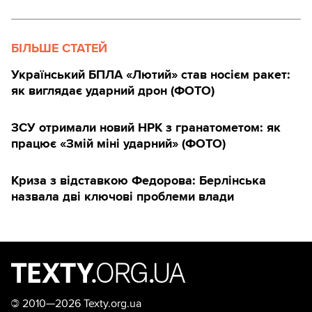
БІЛЬШЕ СТАТЕЙ
Український БПЛА «Лютий» став носієм ракет:
як виглядає ударний дрон (ФОТО)
ЗСУ отримали новий НРК з гранатометом: як
працює «Змій міні ударний» (ФОТО)
Криза з відставкою Федорова: Берлінська
назвала дві ключові проблеми влади
©
2010—2026 Texty.org.ua