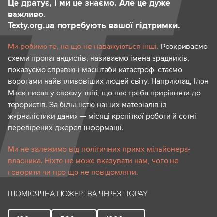
Це дратує, і ми це знаємо. Але це дуже
важливо.
Texty.org.ua потребують вашої підтримки.
Ми робимо те, на що не наважуються інші.
Розкриваємо
схеми пропагандистів, називаємо імена зрадників,
показуємо справжні масштаби катастроф, стаємо
ворогами найвпливовіших людей світу. Наприклад, Ілон
Маск писав у своєму твіті, що нас треба прирівняти до
терористів. За більшістю наших матеріалів із
журналістики даних — місяці кропіткої роботи й сотні
перевірених джерел інформації.
Ми не залежимо від політичних примх мільйонера-
власника. Ніхто не може вказувати нам, чого не
говорити чи про що не повідомляти.
ЩОМІСЯЧНА ПОЖЕРТВА ЧЕРЕЗ LIQPAY