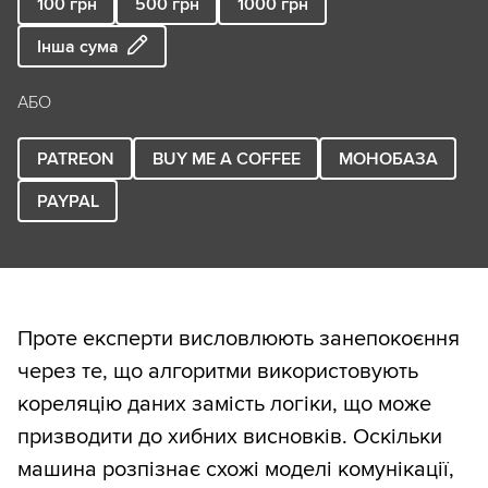
100
грн
500
грн
1000
грн
Інша сума
АБО
PATREON
BUY ME A COFFEE
МОНОБАЗА
PAYPAL
Проте експерти висловлюють занепокоєння
через те, що алгоритми використовують
кореляцію даних замість логіки, що може
призводити до хибних висновків. Оскільки
машина розпізнає схожі моделі комунікації,