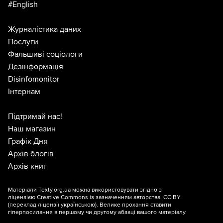
#English
Журналістика даних
Послуги
Фальшиві соціологи
Дезінформація
Disinfomonitor
Інтернам
Підтримай нас!
Наш магазин
Графік Дня
Архів блогів
Архів книг
Матеріали Texty.org.ua можна використовувати згідно з
ліцензією
Creative Commons із зазначенням авторства, CC BY
(переклад ліцензії
українською
). Велике прохання ставити
гіперпосилання в першому чи другому абзаці вашого матеріалу.