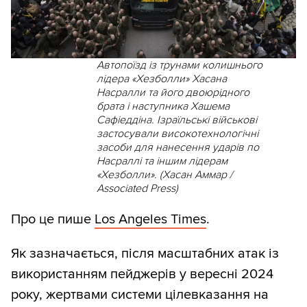
Автопоїзд із трунами колишнього
лідера «Хезболли» Хасана
Насралли та його двоюрідного
брата і наступника Хашема
Сафіеддіна. Ізраїльські військові
застосували високотехнологічні
засоби для нанесення ударів по
Насраллі та іншим лідерам
«Хезболли». (Хасан Аммар /
Associated Press)
Про це пише
Los Angeles Times
.
Як зазначається, після масштабних атак із
використанням пейджерів у вересні 2024
року, жертвами системи цілевказання на