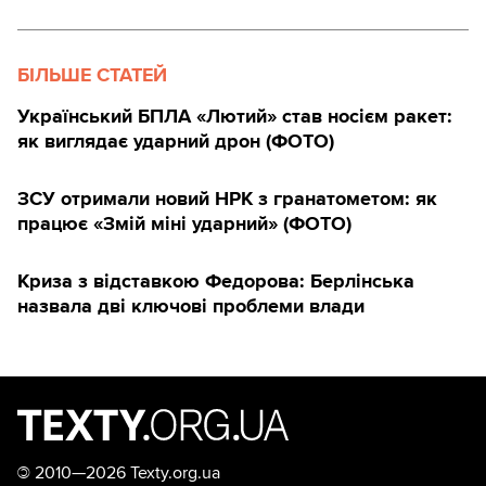
БІЛЬШЕ СТАТЕЙ
Український БПЛА «Лютий» став носієм ракет:
як виглядає ударний дрон (ФОТО)
ЗСУ отримали новий НРК з гранатометом: як
працює «Змій міні ударний» (ФОТО)
Криза з відставкою Федорова: Берлінська
назвала дві ключові проблеми влади
©
2010—2026 Texty.org.ua