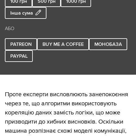
100
грн
500
грн
1000
грн
Інша сума
АБО
PATREON
BUY ME A COFFEE
МОНОБАЗА
PAYPAL
Проте експерти висловлюють занепокоєння
через те, що алгоритми використовують
кореляцію даних замість логіки, що може
призводити до хибних висновків. Оскільки
машина розпізнає схожі моделі комунікації,