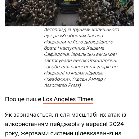
Автопоїзд із трунами колишнього
лідера «Хезболли» Хасана
Насралли та його двоюрідного
брата і наступника Хашема
Сафіеддіна. Ізраїльські військові
застосували високотехнологічні
засоби для нанесення ударів по
Насраллі та іншим лідерам
«Хезболли». (Хасан Аммар /
Associated Press)
Про це пише
Los Angeles Times
.
Як зазначається, після масштабних атак із
використанням пейджерів у вересні 2024
року, жертвами системи цілевказання на