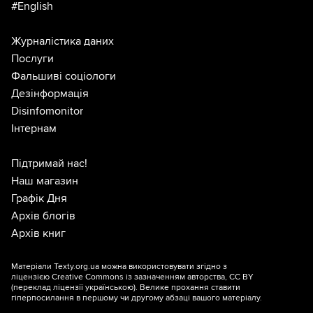
#English
Журналістика даних
Послуги
Фальшиві соціологи
Дезінформація
Disinfomonitor
Інтернам
Підтримай нас!
Наш магазин
Графік Дня
Архів блогів
Архів книг
Матеріали Texty.org.ua можна використовувати згідно з
ліцензією
Creative Commons із зазначенням авторства, CC BY
(переклад ліцензії
українською
). Велике прохання ставити
гіперпосилання в першому чи другому абзаці вашого матеріалу.