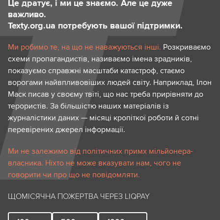
Це дратує, і ми це знаємо. Але це дуже
важливо.
Texty.org.ua потребують вашої підтримки.
Ми робимо те, на що не наважуються інші.
Розкриваємо
схеми пропагандистів, називаємо імена зрадників,
показуємо справжні масштаби катастроф, стаємо
ворогами найвпливовіших людей світу. Наприклад, Ілон
Маск писав у своєму твіті, що нас треба прирівняти до
терористів. За більшістю наших матеріалів із
журналістики даних — місяці кропіткої роботи й сотні
перевірених джерел інформації.
Ми не залежимо від політичних примх мільйонера-
власника. Ніхто не може вказувати нам, чого не
говорити чи про що не повідомляти.
ЩОМІСЯЧНА ПОЖЕРТВА ЧЕРЕЗ LIQPAY