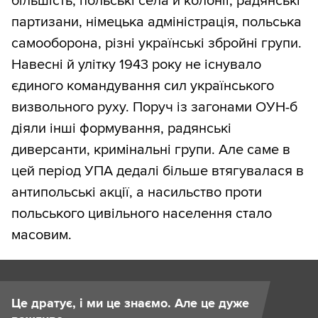
більшість, польські села й колонії, радянські
партизани, німецька адміністрація, польська
самооборона, різні українські збройні групи.
Навесні й улітку 1943 року не існувало
єдиного командування сил українського
визвольного руху. Поруч із загонами ОУН-б
діяли інші формування, радянські
диверсанти, кримінальні групи. Але саме в
цей період УПА дедалі більше втягувалася в
антипольські акції, а насильство проти
польського цивільного населення стало
масовим.
Це дратує, і ми це знаємо. Але це дуже