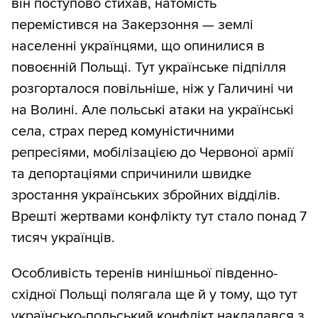
він поступово стихав, натомість
перемістився на Закерзоння — землі
населенні українцями, що опинилися в
повоєнній Польщі. Тут українське підпілля
розгорталося повільніше, ніж у Галичині чи
на Волині. Але польські атаки на українські
села, страх перед комуністичними
репресіями, мобілізацією до Червоної армії
та депортаціями спричинили швидке
зростання українських збройних відділів.
Врешті жертвами конфлікту тут стало понад 7
тисяч українців.
Особливість теренів нинішньої південно-
східної Польщі полягала ще й у тому, що тут
українсько-польський конфлікт накладався з