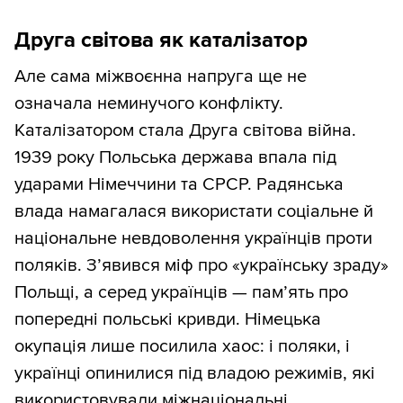
Друга світова як каталізатор
Але сама міжвоєнна напруга ще не
означала неминучого конфлікту.
Каталізатором стала Друга світова війна.
1939 року Польська держава впала під
ударами Німеччини та СРСР. Радянська
влада намагалася використати соціальне й
національне невдоволення українців проти
поляків. З’явився міф про «українську зраду»
Польщі, а серед українців — пам’ять про
попередні польські кривди. Німецька
окупація лише посилила хаос: і поляки, і
українці опинилися під владою режимів, які
використовували міжнаціональні