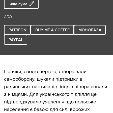
Інша сума
АБО
PATREON
BUY ME A COFFEE
МОНОБАЗА
PAYPAL
Поляки, своєю чергою, створювали
самооборону, шукали підтримки в
радянських партизанів, іноді співпрацювали
з німцями. Для українського підпілля це
підтверджувало уявлення, що польське
населення є базою для сил, ворожих