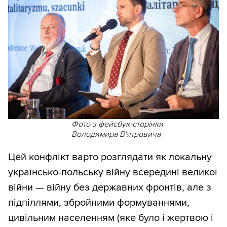
Фото з фейсбук-сторінки
Володимира В'ятровича
Цей конфлікт варто розглядати як локальну
українсько-польську війну всередині великої
війни — війну без державних фронтів, але з
підпіллями, збройними формуваннями,
цивільним населенням (яке було і жертвою і