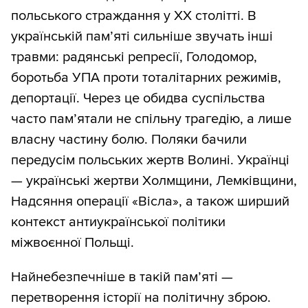
польського страждання у XX столітті. В
українській пам’яті сильніше звучать інші
травми: радянські репресії, Голодомор,
боротьба УПА проти тоталітарних режимів,
депортації. Через це обидва суспільства
часто пам’ятали не спільну трагедію, а лише
власну частину болю. Поляки бачили
передусім польських жертв Волині. Українці
— українські жертви Холмщини, Лемківщини,
Надсяння операції «Вісла», а також ширший
контекст антиукраїнської політики
міжвоєнної Польщі.
Найнебезпечніше в такій пам’яті —
перетворення історії на політичну зброю.