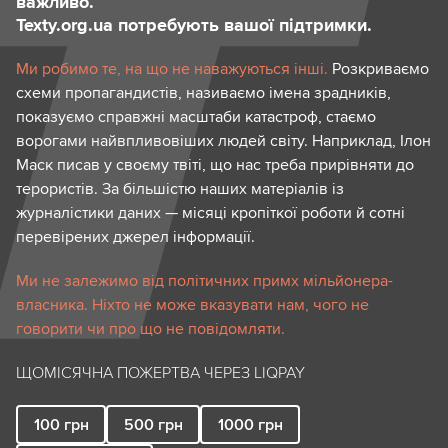
важливо.
Texty.org.ua потребують вашої підтримки.
Ми робимо те, на що не наважуються інші.
Розкриваємо
схеми пропагандистів, називаємо імена зрадників,
показуємо справжні масштаби катастроф, стаємо
ворогами найвпливовіших людей світу. Наприклад, Ілон
Маск писав у своєму твіті, що нас треба прирівняти до
терористів. За більшістю наших матеріалів із
журналістики даних — місяці кропіткої роботи й сотні
перевірених джерел інформації.
Ми не залежимо від політичних примх мільйонера-
власника. Ніхто не може вказувати нам, чого не
говорити чи про що не повідомляти.
ЩОМІСЯЧНА ПОЖЕРТВА ЧЕРЕЗ LIQPAY
100
грн
500
грн
1000
грн