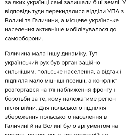
за яких українці самі залишали б ці землі. У
відповідь туди перекидалися відділи УПА з
Волині та Галичини, а місцеве українське
населення активніше мобілізувалося до
самооборони.
Галичина мала іншу динаміку. Тут
український рух був організаційно
сильнішим, польське населення, а відтак і
підпілля мало міцніші позиції, а конфлікт
розгортався на тлі наближення фронту і
боротьби за те, кому належатиме регіон
після війни. Для польського підпілля
збереження польського населення в
Галичині й на Волині було аргументом на