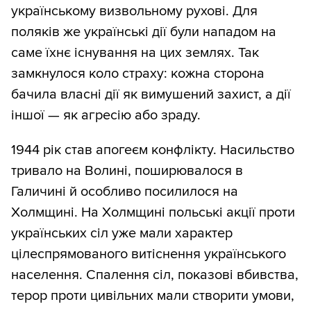
українському визвольному рухові. Для
поляків же українські дії були нападом на
саме їхнє існування на цих землях. Так
замкнулося коло страху: кожна сторона
бачила власні дії як вимушений захист, а дії
іншої — як агресію або зраду.
1944 рік став апогеєм конфлікту. Насильство
тривало на Волині, поширювалося в
Галичині й особливо посилилося на
Холмщині. На Холмщині польські акції проти
українських сіл уже мали характер
цілеспрямованого витіснення українського
населення. Спалення сіл, показові вбивства,
терор проти цивільних мали створити умови,