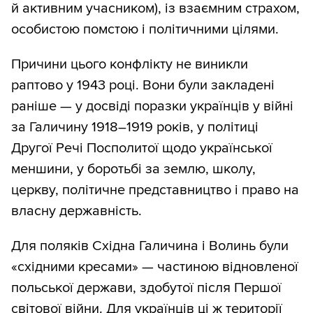
й активним учасником), із взаємним страхом,
особистою помстою і політичними цілями.
Причини цього конфлікту не виникли
раптово у 1943 році. Вони були закладені
раніше — у досвіді поразки українців у війні
за Галичину 1918–1919 років, у політиці
Другої Речі Посполитої щодо української
меншини, у боротьбі за землю, школу,
церкву, політичне представництво і право на
власну державність.
Для поляків Східна Галичина і Волинь були
«східними кресами» — частиною відновленої
польської держави, здобутої після Першої
світової війни. Для українців ці ж території