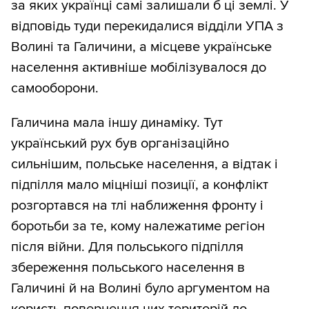
за яких українці самі залишали б ці землі. У
відповідь туди перекидалися відділи УПА з
Волині та Галичини, а місцеве українське
населення активніше мобілізувалося до
самооборони.
Галичина мала іншу динаміку. Тут
український рух був організаційно
сильнішим, польське населення, а відтак і
підпілля мало міцніші позиції, а конфлікт
розгортався на тлі наближення фронту і
боротьби за те, кому належатиме регіон
після війни. Для польського підпілля
збереження польського населення в
Галичині й на Волині було аргументом на