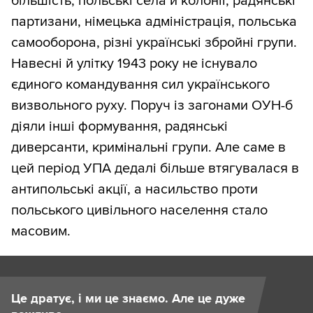
більшість, польські села й колонії, радянські
партизани, німецька адміністрація, польська
самооборона, різні українські збройні групи.
Навесні й улітку 1943 року не існувало
єдиного командування сил українського
визвольного руху. Поруч із загонами ОУН-б
діяли інші формування, радянські
диверсанти, кримінальні групи. Але саме в
цей період УПА дедалі більше втягувалася в
антипольські акції, а насильство проти
польського цивільного населення стало
масовим.
Це дратує, і ми це знаємо. Але це дуже