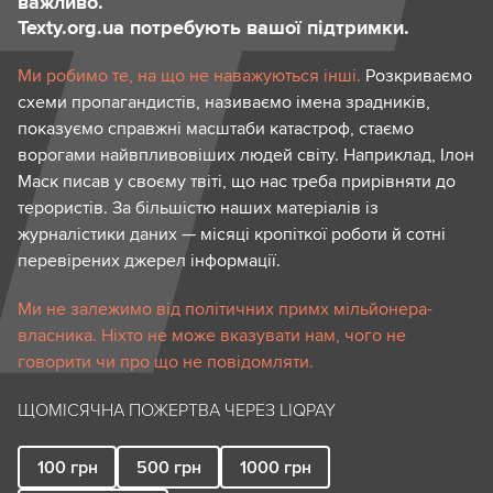
важливо.
Texty.org.ua потребують вашої підтримки.
Ми робимо те, на що не наважуються інші.
Розкриваємо
схеми пропагандистів, називаємо імена зрадників,
показуємо справжні масштаби катастроф, стаємо
ворогами найвпливовіших людей світу. Наприклад, Ілон
Маск писав у своєму твіті, що нас треба прирівняти до
терористів. За більшістю наших матеріалів із
журналістики даних — місяці кропіткої роботи й сотні
перевірених джерел інформації.
Ми не залежимо від політичних примх мільйонера-
власника. Ніхто не може вказувати нам, чого не
говорити чи про що не повідомляти.
ЩОМІСЯЧНА ПОЖЕРТВА ЧЕРЕЗ LIQPAY
100
грн
500
грн
1000
грн