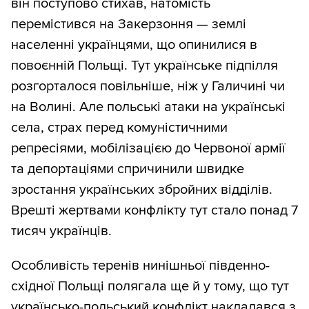
він поступово стихав, натомість
перемістився на Закерзоння — землі
населенні українцями, що опинилися в
повоєнній Польщі. Тут українське підпілля
розгорталося повільніше, ніж у Галичині чи
на Волині. Але польські атаки на українські
села, страх перед комуністичними
репресіями, мобілізацією до Червоної армії
та депортаціями спричинили швидке
зростання українських збройних відділів.
Врешті жертвами конфлікту тут стало понад 7
тисяч українців.
Особливість теренів нинішньої південно-
східної Польщі полягала ще й у тому, що тут
українсько-польський конфлікт накладався з