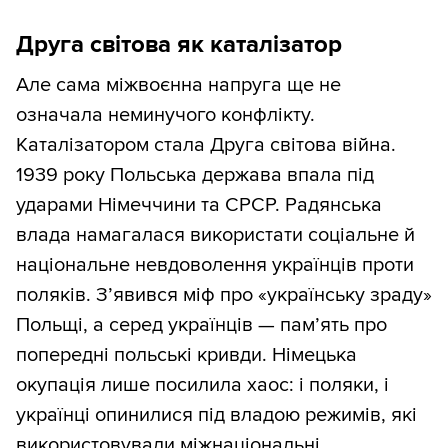
Друга світова як каталізатор
Але сама міжвоєнна напруга ще не
означала неминучого конфлікту.
Каталізатором стала Друга світова війна.
1939 року Польська держава впала під
ударами Німеччини та СРСР. Радянська
влада намагалася використати соціальне й
національне невдоволення українців проти
поляків. З’явився міф про «українську зраду»
Польщі, а серед українців — пам’ять про
попередні польські кривди. Німецька
окупація лише посилила хаос: і поляки, і
українці опинилися під владою режимів, які
використовували міжнаціональні