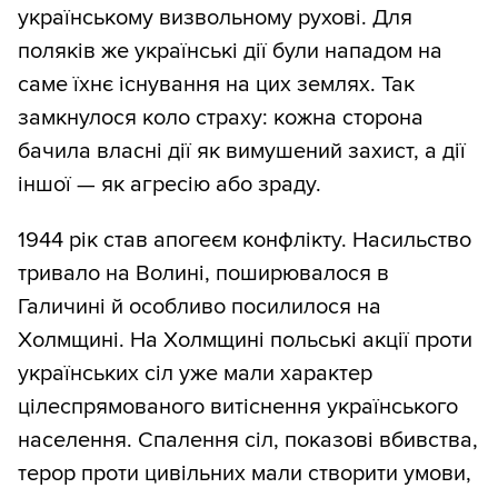
українському визвольному рухові. Для
поляків же українські дії були нападом на
саме їхнє існування на цих землях. Так
замкнулося коло страху: кожна сторона
бачила власні дії як вимушений захист, а дії
іншої — як агресію або зраду.
1944 рік став апогеєм конфлікту. Насильство
тривало на Волині, поширювалося в
Галичині й особливо посилилося на
Холмщині. На Холмщині польські акції проти
українських сіл уже мали характер
цілеспрямованого витіснення українського
населення. Спалення сіл, показові вбивства,
терор проти цивільних мали створити умови,