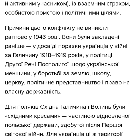
й активним учасником), із взаємним страхом,
особистою помстою і політичними цілями.
Причини цього конфлікту не виникли
раптово у 1943 році. Вони були закладені
раніше — у досвіді поразки українців у війні
за Галичину 1918–1919 років, у політиці
Другої Речі Посполитої щодо української
меншини, у боротьбі за землю, школу,
церкву, політичне представництво і право на
власну державність.
Для поляків Східна Галичина і Волинь були
«східними кресами» — частиною відновленої
польської держави, здобутої після Першої
світової війни. Для українців ці ж території