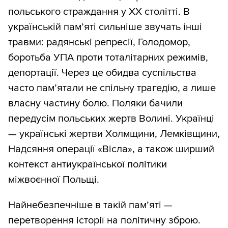
польського страждання у XX столітті. В
українській пам’яті сильніше звучать інші
травми: радянські репресії, Голодомор,
боротьба УПА проти тоталітарних режимів,
депортації. Через це обидва суспільства
часто пам’ятали не спільну трагедію, а лише
власну частину болю. Поляки бачили
передусім польських жертв Волині. Українці
— українські жертви Холмщини, Лемківщини,
Надсяння операції «Вісла», а також ширший
контекст антиукраїнської політики
міжвоєнної Польщі.
Найнебезпечніше в такій пам’яті —
перетворення історії на політичну зброю.