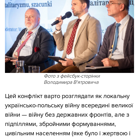
Фото з фейсбук-сторінки
Володимира В'ятровича
Цей конфлікт варто розглядати як локальну
українсько-польську війну всередині великої
війни — війну без державних фронтів, але з
підпіллями, збройними формуваннями,
цивільним населенням (яке було і жертвою і