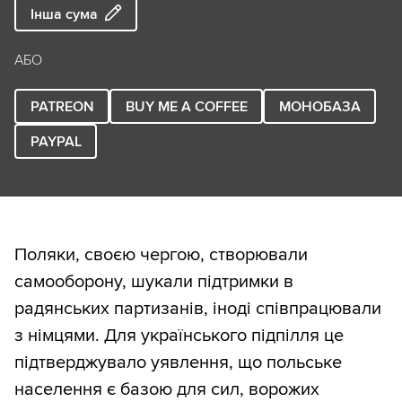
Інша сума
АБО
PATREON
BUY ME A COFFEE
МОНОБАЗА
PAYPAL
Поляки, своєю чергою, створювали
самооборону, шукали підтримки в
радянських партизанів, іноді співпрацювали
з німцями. Для українського підпілля це
підтверджувало уявлення, що польське
населення є базою для сил, ворожих