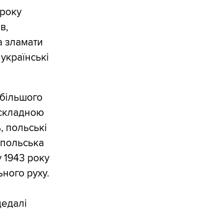
 року
в,
а зламати
 українські
йбільшого
 складною
, польські
, польська
у 1943 року
ного руху.
дедалі