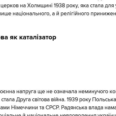
церков на Холмщині 1938 року, яка стала для 
ише національного, а й релігійного принижен
ова як каталізатор
оєнна напруга ще не означала неминучого ко
 стала Друга світова війна. 1939 року Польськ
рами Німеччини та СРСР. Радянська влада нам
оціальне й національне невдоволення українц