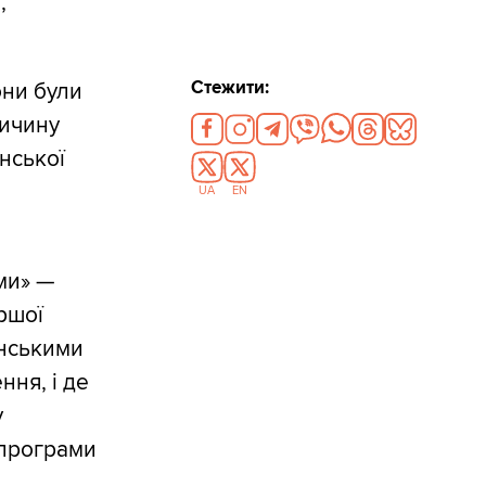
,
Стежити:
они були
личину
їнської
UA
EN
ми» —
ршої
їнськими
ння, і де
у
 програми