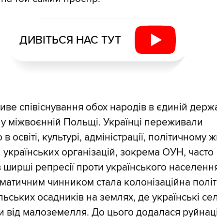
ДИВІТЬСЯ НАС ТУТ
иве співіснування обох народів в єдиній держ
 у міжвоєнній Польщі. Українці переживали
в освіті, культурі, адміністрації, політичному жи
и українських організацій, зокрема ОУН, часто
 ширші репресії проти українського населення
атичним чинником стала колонізаційна полі
ьських осадників на землях, де українські се
и від малоземелля. До цього додалася руйнац