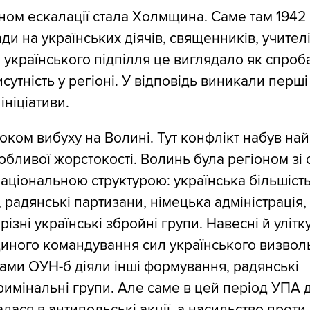
ом ескалації стала Холмщина. Саме там 1942
и на українських діячів, священників, учителі
я українського підпілля це виглядало як спроб
сутність у регіоні. У відповідь виникали перші
ініціативи.
роком вибуху на Волині. Тут конфлікт набув на
обливої жорстокості. Волинь була регіоном зі
національною структурою: українська більшість
, радянські партизани, німецька адміністрація
ізні українські збройні групи. Навесні й улітк
диного командування сил українського визволь
нами ОУН-б діяли інші формування, радянські
римінальні групи. Але саме в цей період УПА 
лася в антипольські акції, а насильство проти