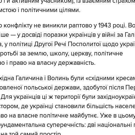
 і й активним учасником), із взаємним страхом
стою і політичними цілями.
 конфлікту не виникли раптово у 1943 році. В
ше — у досвіді поразки українців у війні за Га
в, у політиці Другої Речі Посполитої щодо укра
ротьбі за землю, школу, церкву, політичне
о і право на власну державність.
хідна Галичина і Волинь були «східними креса
овленої польської держави, здобутої після Пе
. Для українців ці ж території були західноукра
тором, де українці становили більшість населе
во на власне політичне майбутнє. Уже в цьом
ундаментальна суперечність: дві національні
на той самий простір.