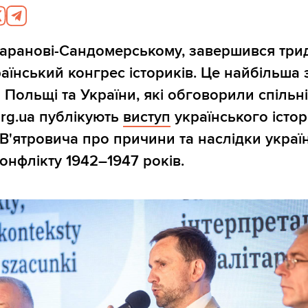
Баранові-Сандомерському, завершився тр
аїнський конгрес істориків. Це найбільша 
 Польщі та України, які обговорили спільні
.org.ua публікують
виступ
українського істо
'ятровича про причини та наслідки украї
онфлікту 1942–1947 років.