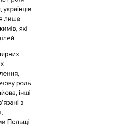
д українців
ія лише
имів, які
ілей.
лярних
их
елення,
лючову роль
йова, інші
’язані з
,
ими Польщі