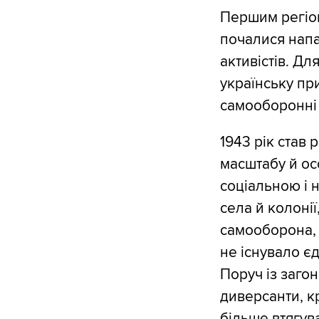
Першим регіон
почалися напад
активістів. Дл
українську при
самооборонні 
1943 рік став 
масштабу й ос
соціальною і 
села й колонії
самооборона, р
не існувало є
Поруч із заго
диверсанти, к
більше втягува