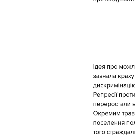
Ідея про можл
зазнала краху
дискримінацію 
Репресії прот
переростали в
Окремим травм
поселення пол
того страждал