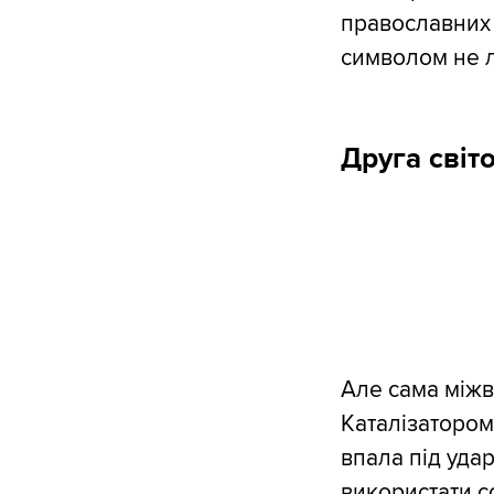
православних 
символом не л
Друга світ
Але сама міжв
Каталізатором
впала під уда
використати с