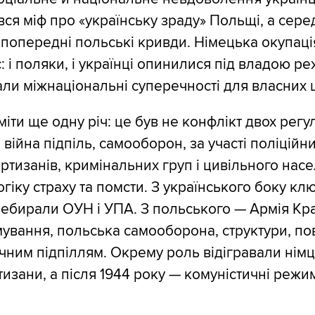
вся міф про «українську зраду» Польщі, а сере
 попередні польські кривди. Німецька окупац
 і поляки, і українці опинилися під владою реж
ли міжнаціональні суперечності для власних ц
іти ще одну річ: це був не конфлікт двох регу
 війна підпіль, самооборон, за участі поліційн
ртизанів, кримінальних груп і цивільного нас
огіку страху та помсти. З українського боку к
ебирали ОУН і УПА. З польського — Армія Кра
мування, польська самооборона, структури, пов
чним підпіллям. Окрему роль відігравали німці
тизани, а після 1944 року — комуністичні реж