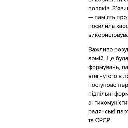
поляків. З’яви
— пам’ять про
посилила хаос:
використовува
Важливо розум
армій. Це була
формувань, па
втягнутого в л
поступово пер
підпільні фор
антикомуністи
радянські пар
та СРСР.