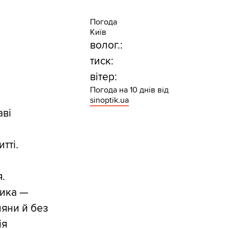
Погода
Київ
волог.:
тиск:
вітер:
Погода на 10 днів від
sinoptik.ua
аві
тті.
.
тика —
ляни й без
ія