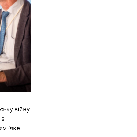
ську війну
 з
ям (яке