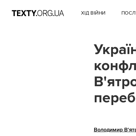
ХІД ВІЙНИ
ПОСЛ
Украї
конфл
В'ятр
перебі
Володимир В'ят