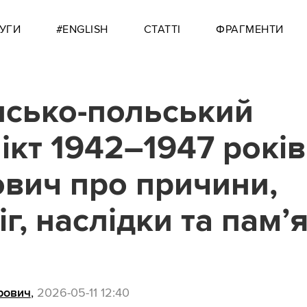
УГИ
#ENGLISH
СТАТТІ
ФРАГМЕНТИ
нсько-польський
ікт 1942–1947 років
ович про причини,
г, наслідки та пам’
рович
,
2026-05-11 12:40