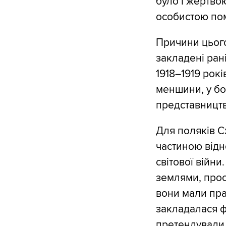
було і жертвою
особистою пом
Причини цього
закладені рані
1918–1919 рокі
меншини, у бо
представництв
Для поляків С
частиною відн
світової війни
землями, прос
вони мали пра
закладалася ф
претендували 