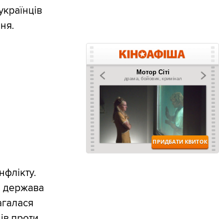
українців
ня.
нфлікту.
а держава
агалася
ів проти