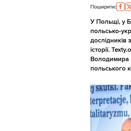
Поширити
:
У Польщі, у 
польсько-укр
дослідників з
історії. Texty
Володимира В
польського к