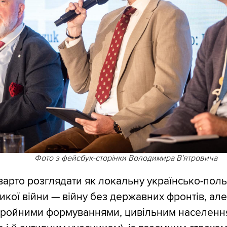
Фото з фейсбук-сторінки Володимира В'ятровича
варто розглядати як локальну українсько-поль
икої війни — війну без державних фронтів, але
бройними формуваннями, цивільним населенн