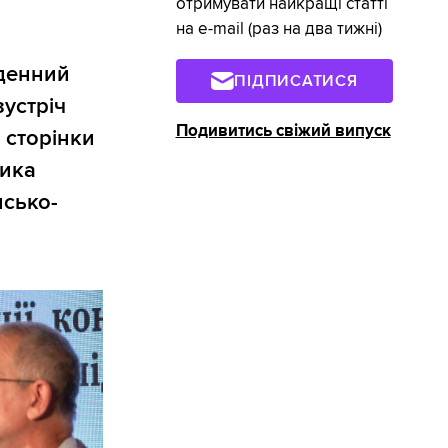
отримувати найкращі статті
на e-mail (раз на два тижні)
иденний
ПІДПИСАТИСЯ
зустріч
Подивитись свіжий випуск
 сторінки
рика
нсько-