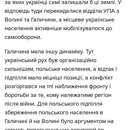
за яких українці самі залишали б ці землі. У
відповідь туди перекидалися відділи УПА з
Волині та Галичини, а місцеве українське
населення активніше мобілізувалося до
самооборони.
Галичина мала іншу динаміку. Тут
український рух був організаційно
сильнішим, польське населення, а відтак і
підпілля мало міцніші позиції, а конфлікт
розгортався на тлі наближення фронту і
боротьби за те, кому належатиме регіон
після війни. Для польського підпілля
збереження польського населення в
Галичині й на Волині було аргументом на