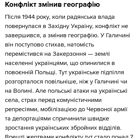
Конфлікт змінив географію
Після 1944 року, коли радянська влада
повернулася в Західну Україну, конфлікт не
завершився, а змінив географію. У Галичині
він поступово стихав, натомість
перемістився на Закерзоння — землі
населенні українцями, що опинилися в
повоєнній Польщі. Тут українське підпілля
розгорталося повільніше, ніж у Галичині чи
на Волині. Але польські атаки на українські
села, страх перед комуністичними
репресіями, мобілізацією до Червоної армії
та депортаціями спричинили швидке
зростання українських збройних відділів.
Врешті жертвами конфлікту тут стало понад 7