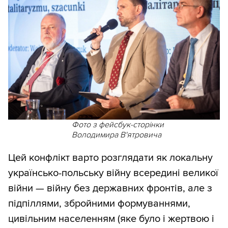
Фото з фейсбук-сторінки
Володимира В'ятровича
Цей конфлікт варто розглядати як локальну
українсько-польську війну всередині великої
війни — війну без державних фронтів, але з
підпіллями, збройними формуваннями,
цивільним населенням (яке було і жертвою і