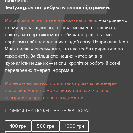
важливо.
Texty.org.ua потребують вашої підтримки.
Ми робимо те, на що не наважуються інші.
Розкриваємо
схеми пропагандистів, називаємо імена зрадників,
показуємо справжні масштаби катастроф, стаємо
ворогами найвпливовіших людей світу. Наприклад, Ілон
Маск писав у своєму твіті, що нас треба прирівняти до
терористів. За більшістю наших матеріалів із
журналістики даних — місяці кропіткої роботи й сотні
перевірених джерел інформації.
Ми не залежимо від політичних примх мільйонера-
власника. Ніхто не може вказувати нам, чого не
говорити чи про що не повідомляти.
ЩОМІСЯЧНА ПОЖЕРТВА ЧЕРЕЗ LIQPAY
100
грн
500
грн
1000
грн