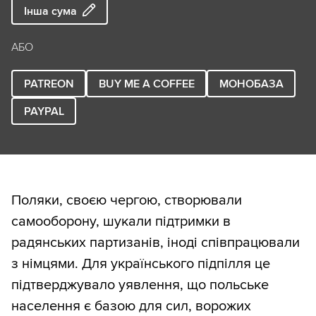
Інша сума
АБО
PATREON
BUY ME A COFFEE
МОНОБАЗА
PAYPAL
Поляки, своєю чергою, створювали
самооборону, шукали підтримки в
радянських партизанів, іноді співпрацювали
з німцями. Для українського підпілля це
підтверджувало уявлення, що польське
населення є базою для сил, ворожих