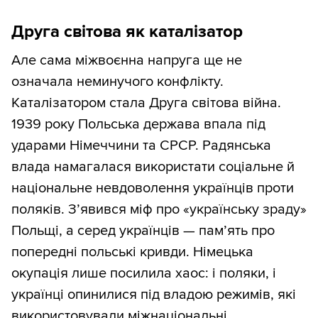
Друга світова як каталізатор
Але сама міжвоєнна напруга ще не
означала неминучого конфлікту.
Каталізатором стала Друга світова війна.
1939 року Польська держава впала під
ударами Німеччини та СРСР. Радянська
влада намагалася використати соціальне й
національне невдоволення українців проти
поляків. З’явився міф про «українську зраду»
Польщі, а серед українців — пам’ять про
попередні польські кривди. Німецька
окупація лише посилила хаос: і поляки, і
українці опинилися під владою режимів, які
використовували міжнаціональні