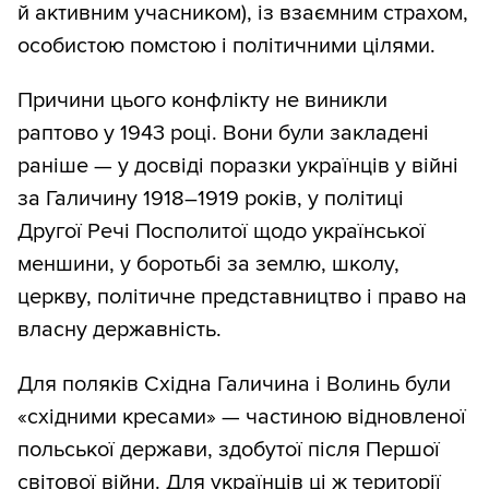
й активним учасником), із взаємним страхом,
особистою помстою і політичними цілями.
Причини цього конфлікту не виникли
раптово у 1943 році. Вони були закладені
раніше — у досвіді поразки українців у війні
за Галичину 1918–1919 років, у політиці
Другої Речі Посполитої щодо української
меншини, у боротьбі за землю, школу,
церкву, політичне представництво і право на
власну державність.
Для поляків Східна Галичина і Волинь були
«східними кресами» — частиною відновленої
польської держави, здобутої після Першої
світової війни. Для українців ці ж території