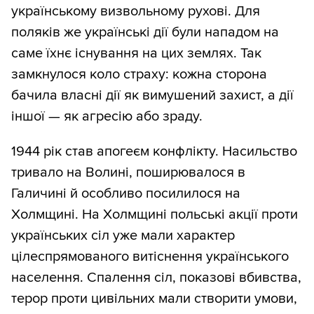
українському визвольному рухові. Для
поляків же українські дії були нападом на
саме їхнє існування на цих землях. Так
замкнулося коло страху: кожна сторона
бачила власні дії як вимушений захист, а дії
іншої — як агресію або зраду.
1944 рік став апогеєм конфлікту. Насильство
тривало на Волині, поширювалося в
Галичині й особливо посилилося на
Холмщині. На Холмщині польські акції проти
українських сіл уже мали характер
цілеспрямованого витіснення українського
населення. Спалення сіл, показові вбивства,
терор проти цивільних мали створити умови,