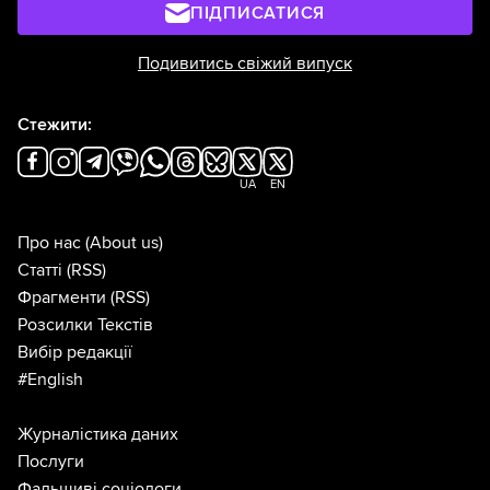
ПІДПИСАТИСЯ
Подивитись свіжий випуск
Стежити:
UA
EN
Про нас
(About us)
Статті
(RSS)
Фрагменти
(RSS)
Розсилки Текстів
Вибір редакції
#English
Журналістика даних
Послуги
Фальшиві соціологи