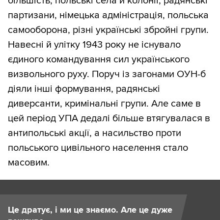
більшість, польські села й колонії, радянські
партизани, німецька адміністрація, польська
самооборона, різні українські збройні групи.
Навесні й улітку 1943 року не існувало
єдиного командування сил українського
визвольного руху. Поруч із загонами ОУН-б
діяли інші формування, радянські
диверсанти, кримінальні групи. Але саме в
цей період УПА дедалі більше втягувалася в
антипольські акції, а насильство проти
польського цивільного населення стало
масовим.
Це дратує, і ми це знаємо. Але це дуже