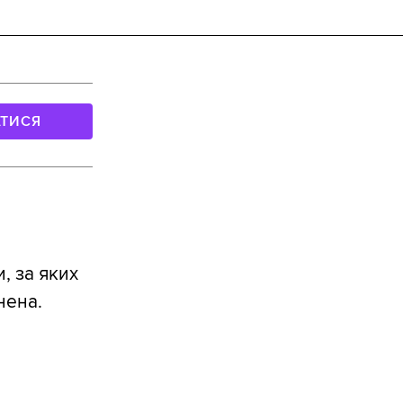
АТИСЯ
, за яких
нена.