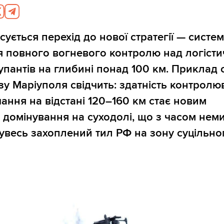
сується перехід до нової стратегії — систе
я повного вогневого контролю над логіст
упантів на глибині понад 100 км. Приклад
зу Маріуполя свідчить: здатність контролю
ання на відстані 120–160 км стає новим
 домінування на суходолі, що з часом нем
увесь захоплений тил РФ на зону суцільно