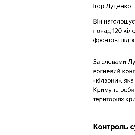
Ігор Луценко.
Він наголошує
понад 120 кіл
фронтові підр
За словами Лу
вогневий конт
«кілзони», яка
Криму та роби
територіях кр
Контроль с