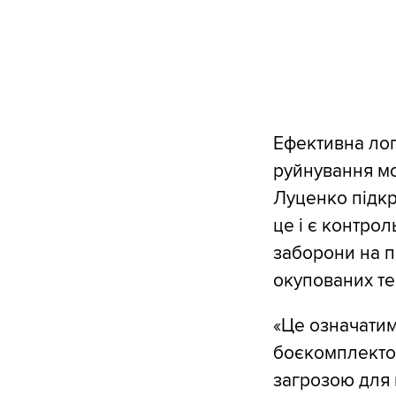
Ефективна логі
руйнування мо
Луценко підкр
це і є контрол
заборони на п
окупованих те
«Це означатиме
боєкомплектом
загрозою для н