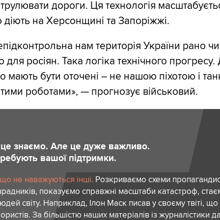
трулювати дороги. Ця технологія масштабується
о діють на Херсонщині та Запоріжжі.
непідконтрольна нам територія України рано чи
 для росіян. Така логіка технічного прогресу.
о мають бути оточені – не нашою піхотою і тан
ими роботами», — прогнозує військовий.
и це знаємо. Але це дуже важливо.
отребують вашої підтримки.
 що не наважуються інші.
Розкриваємо схеми пропагандист
зрадників, показуємо справжні масштаби катастроф, ста
дей світу. Наприклад, Ілон Маск писав у своєму твіті, що
ористів. За більшістю наших матеріалів із журналістики да