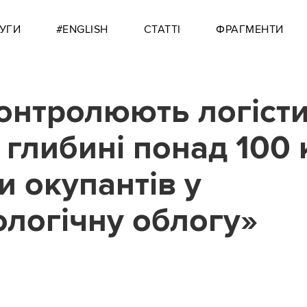
УГИ
#ENGLISH
СТАТТІ
ФРАГМЕНТИ
онтролюють логіст
 глибині понад 100 
и окупантів у
ологічну облогу»