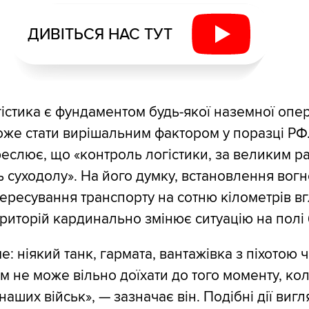
ДИВІТЬСЯ НАС ТУТ
стика є фундаментом будь-якої наземної операці
же стати вирішальним фактором у поразці РФ.
еслює, що «контроль логістики, за великим р
ь суходолу». На його думку, встановлення вогн
ересування транспорту на сотню кілометрів в
риторій кардинально змінює ситуацію на полі
: ніякий танк, гармата, вантажівка з піхотою 
 не може вільно доїхати до того моменту, кол
аших військ», — зазначає він. Подібні дії виг