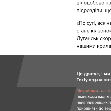
цілодобово па
підрозділи, щ
«По суті, вся 
стане кілзоною
Луганськ скор
нашими крилат
Це дратує, і м
Texty.org.ua п
Ми робимо те, на
називаємо імена 
найвпливовіших лю
прирівняти до тер