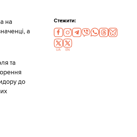
Стежити:
а на
наченці, а
UA
EN
оля та
ворення
ридору до
них