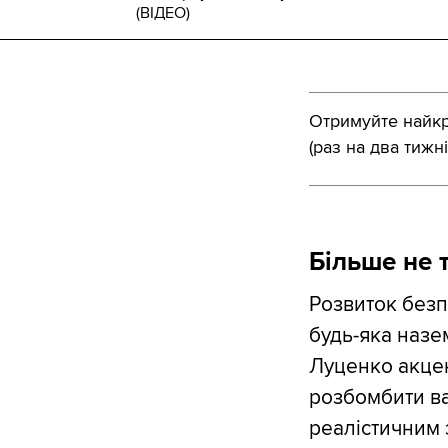
(ВІДЕО)
Отримуйте найкра
(раз на два тижні
Більше не 
Розвиток безп
будь-яка назе
Луценко акцен
розбомбити ваг
реалістичним 