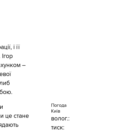
ї, і її
 Ігор
ахунком –
евої
глиб
 бою.
Погода
чи
Київ
и це стане
волог.:
лядають
тиск: