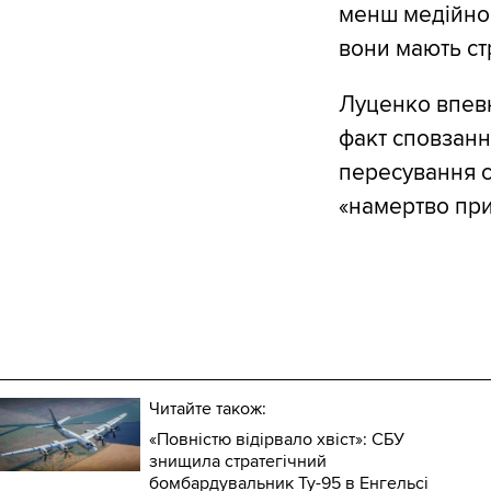
менш медійно 
вони мають ст
Луценко впевн
факт сповзанн
пересування с
«намертво прик
Читайте також:
«Повністю відірвало хвіст»: СБУ
знищила стратегічний
бомбардувальник Ту-95 в Енгельсі