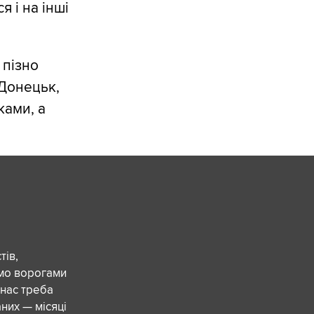
 і на інші
 пізно
 Донецьк,
ками, а
ів,
ємо ворогами
 нас треба
них — місяці