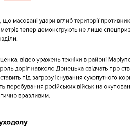
, що масовані удари вглиб території противник
ометрів тепер демонструють не лише спецприз
озділи.
ценка, відео уражень техніки в районі Маріуп
роль доріг навколо Донецька свідчать про ст
 ставить під загрозу існування сухопутного ко
ть перебування російських військ на окупова
итично вразливим.
уходолу