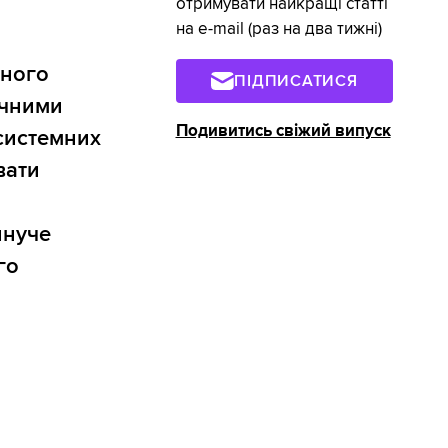
отримувати найкращі статті
на e-mail (раз на два тижні)
много
ПІДПИСАТИСЯ
ичними
Подивитись свіжий випуск
 системних
вати
инуче
го