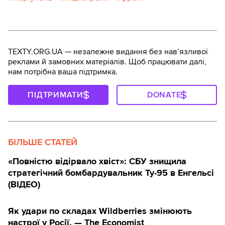
TEXTY.ORG.UA — незалежне видання без навʼязливої
реклами й замовних матеріалів. Щоб працювати далі,
нам потрібна ваша підтримка.
ПІДТРИМАТИ
DONATE
БІЛЬШЕ СТАТЕЙ
«Повністю відірвало хвіст»: СБУ знищила
стратегічний бомбардувальник Ту-95 в Енгельсі
(ВІДЕО)
Як удари по складах Wildberries змінюють
настрої у Росії, — The Economist