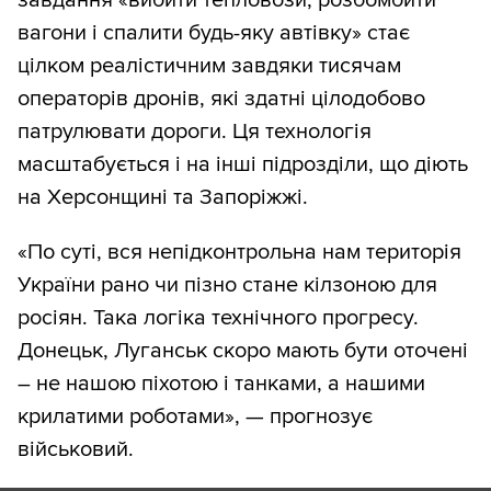
завдання «вибити тепловози, розбомбити
вагони і спалити будь-яку автівку» стає
цілком реалістичним завдяки тисячам
операторів дронів, які здатні цілодобово
патрулювати дороги. Ця технологія
масштабується і на інші підрозділи, що діють
на Херсонщині та Запоріжжі.
«По суті, вся непідконтрольна нам територія
України рано чи пізно стане кілзоною для
росіян. Така логіка технічного прогресу.
Донецьк, Луганськ скоро мають бути оточені
– не нашою піхотою і танками, а нашими
крилатими роботами», — прогнозує
військовий.