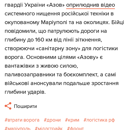
гвардії України «Азов»
оприлюднив відео
системного нищення російської техніки в
окупованому Маріуполі та на околицях. Бійці
повідомили, що патрулюють дороги на
глибину до 160 км від лінії зіткнення,
створюючи «санітарну зону» для логістики
ворога. Основними цілями «Азову» є
вантажівки з живою силою,
паливозаправники та боєкомплект, а самі
військові анонсували подальше зростання
глибини ударів.
Поширити
втрати ворога
дрони
крим
логістика рф
маріуполь
мідлстрайк
фронт