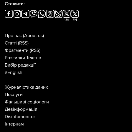
Стежити:
UA
EN
Про нас
(About us)
Статті
(RSS)
Фрагменти
(RSS)
Розсилки Текстів
Вибір редакції
#English
Журналістика даних
Послуги
Фальшиві соціологи
Дезінформація
Disinfomonitor
Інтернам