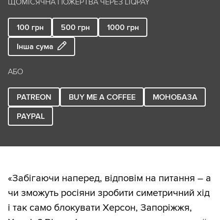
ЩОМІСЯЧНА ПОЖЕРТВА ЧЕРЕЗ LIQPAY
100
грн
500
грн
1000
грн
Інша сума
АБО
PATREON
BUY ME A COFFEE
МОНОБАЗА
PAYPAL
«Забігаючи наперед, відповім на питання – а
чи зможуть росіяни зробити симетричний хід
і так само блокувати Херсон, Запоріжжя,