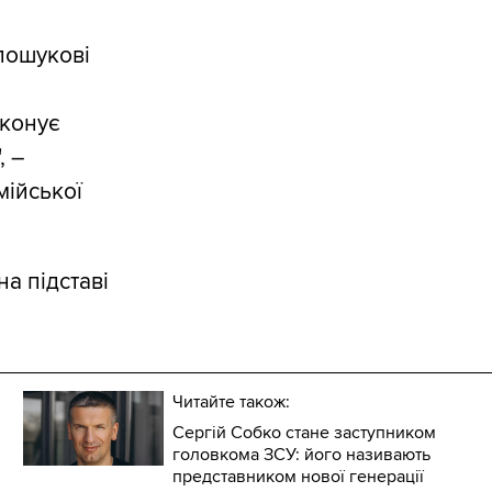
-пошукові
иконує
, –
мійської
а підставі
Читайте також:
Сергій Собко стане заступником
головкома ЗСУ: його називають
представником нової генерації