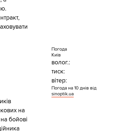
ою.
нтракт,
раховувати
Погода
Київ
волог.:
тиск:
вітер:
Погода на 10 днів від
sinoptik.ua
иків
ькових на
 на бойові
дійника