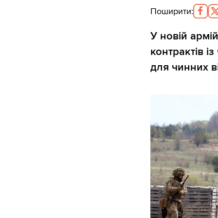
Поширити
:
У новій армі
контрактів із
для чинних в