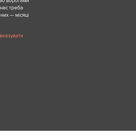
ємо ворогами
 нас треба
них — місяці
 вказувати