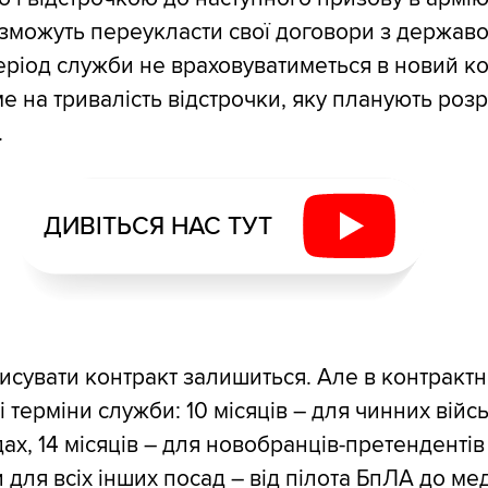
зможуть переукласти свої договори з держав
ріод служби не враховуватиметься в новий ко
е на тривалість відстрочки, яку планують роз
.
ДИВІТЬСЯ НАС ТУТ
писувати контракт залишиться. Але в контрактн
кі терміни служби: 10 місяців – для чинних війс
ах, 14 місяців – для новобранців-претендентів
 для всіх інших посад – від пілота БпЛА до ме