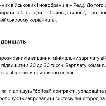
нних військових і новобранців – Ред.). До того
ирати собі посади – і бойові, і тилові", – розпо
військовому керівництві.
ідвищать
врозмовників видання, мінімальну зарплату ві
 підвищити з 20 до 30 тисяч. Зарплату команди
ться збільшити приблизно вдвічі.
, які підпишуть "бойові" контракти, урядовці та
ропонують запровадити систему винагород за