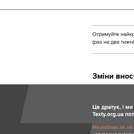
Отримуйте найкра
(раз на два тижні
Зміни вно
Це дратує, і м
Texty.org.ua п
Ми робимо те, на