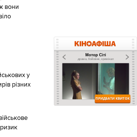
 ж вони
віло
йськових у
рів різних
 військове
 ризик