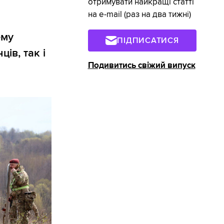
отримувати найкращі статті
на e-mail (раз на два тижні)
ему
ПІДПИСАТИСЯ
ів, так і
Подивитись свіжий випуск