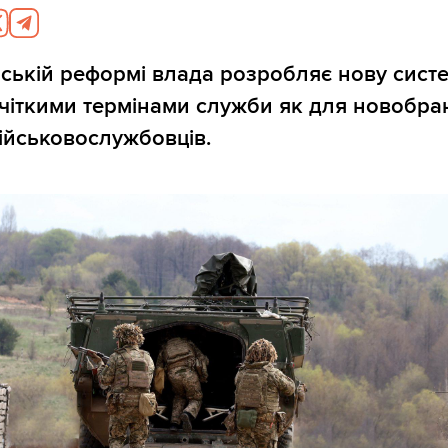
йській реформі влада розробляє нову сист
 чіткими термінами служби як для новобранц
ійськовослужбовців.