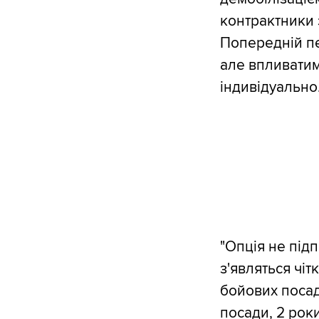
контрактники 
Попередній пе
але впливатим
індивідуально
"Опція не під
з'являться чіт
бойових посад
посади, 2 роки