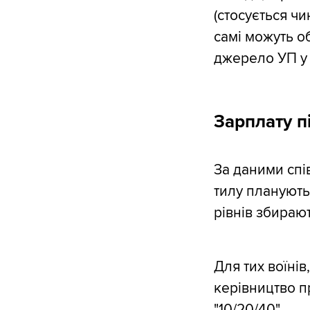
(стосується чи
самі можуть об
джерело УП у 
Зарплату п
За даними спі
тилу планують
рівнів збираю
Для тих воїнів
керівництво п
"10/20/40".