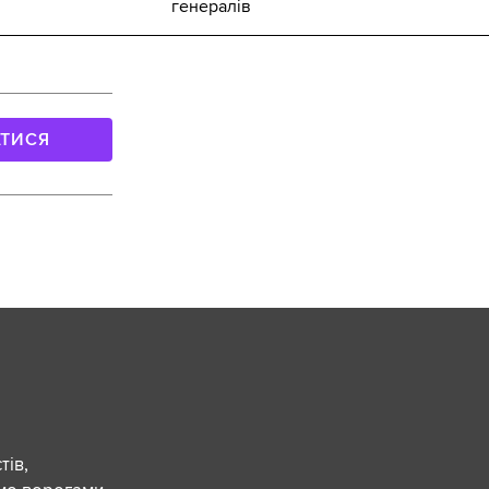
генералів
АТИСЯ
ів,