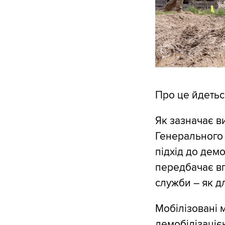
Про це йдетьс
Як зазначає в
Генерального 
підхід до демо
передбачає вп
служби – як дл
Мобілізовані 
демобілізаціє