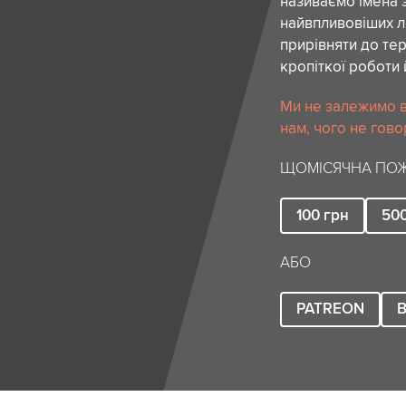
називаємо імена 
найвпливовіших лю
прирівняти до тер
кропіткої роботи 
Ми не залежимо в
нам, чого не гово
ЩОМІСЯЧНА ПОЖ
100
грн
50
АБО
PATREON
B