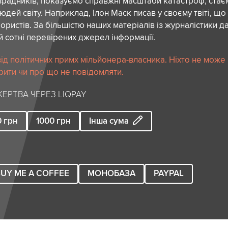
зрадників, показуємо справжні масштаби катастроф, ста
дей світу. Наприклад, Ілон Маск писав у своєму твіті, що
ористів. За більшістю наших матеріалів із журналістики да
й сотні перевірених джерел інформації.
ід політичних примх мільйонера-власника. Ніхто не може
рити чи про що не повідомляти.
ЕРТВА ЧЕРЕЗ LIQPAY
0
грн
1000
грн
Інша сума
UY ME A COFFEE
МОНОБАЗА
PAYPAL