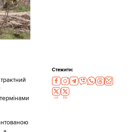
Стежити:
нтрактний
т
 термінами
UA
EN
рантованою
, а