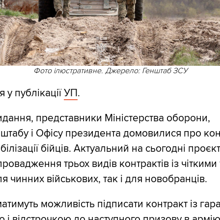
Фото ілюстративне. Джерело: Генштаб ЗСУ
я у публікації
УП
.
идання, представники Міністерства оборони,
штабу і Офісу президента домовилися про ко
білізації бійців. Актуальний на сьогодні проєк
ровадження трьох видів контрактів із чіткими
я чинних військових, так і для новобранців.
матимуть можливість підписати контракт із га
ю і відстрочкою до наступного призову в армію