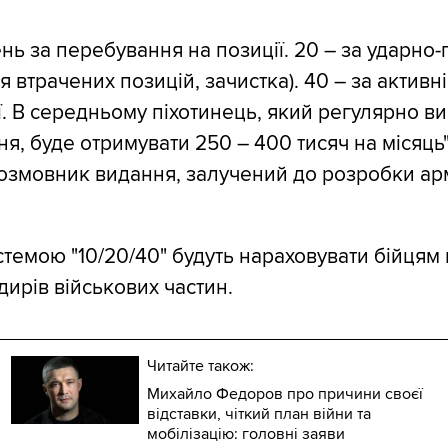
ень за перебування на позиції. 20 – за ударно
я втрачених позицій, зачистка). 40 – за активні
ії. В середньому піхотинець, який регулярно в
я, буде отримувати 250 – 400 тисяч на місяць"
озмовник видання, залучений до розробки ар
темою "10/20/40" будуть нараховувати бійцям н
дирів військових частин.
Читайте також:
Михайло Федоров про причини своєї
відставки, чіткий план війни та
мобілізацію: головні заяви