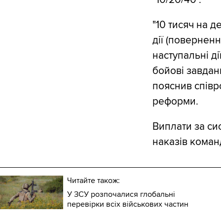
"10 тисяч на д
дії (поверненн
наступальні д
бойові завданн
пояснив співр
реформи.
Виплати за сис
наказів коман
Читайте також:
У ЗСУ розпочалися глобальні
перевірки всіх військових частин