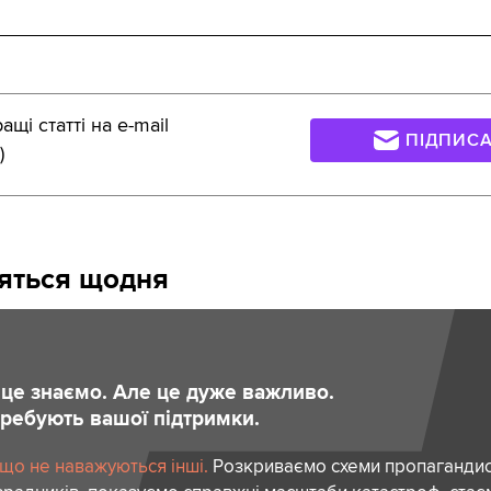
щі статті на e-mail
ПІДПИС
)
сяться щодня
и це знаємо. Але це дуже важливо.
отребують вашої підтримки.
 що не наважуються інші.
Розкриваємо схеми пропагандист