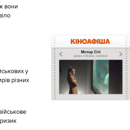
 ж вони
віло
йськових у
рів різних
 військове
 ризик