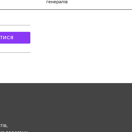
генералів
АТИСЯ
ів,