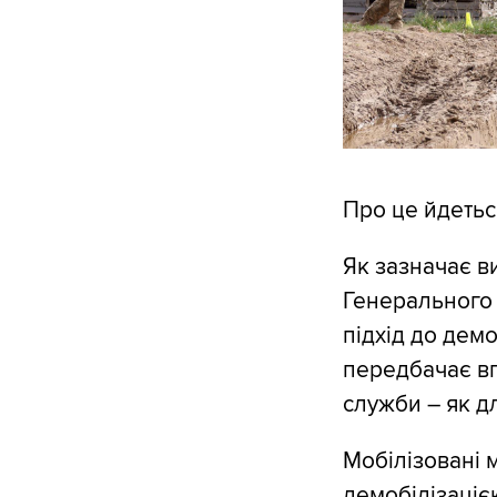
Про це йдетьс
Як зазначає в
Генерального 
підхід до демо
передбачає вп
служби – як дл
Мобілізовані 
демобілізаціє