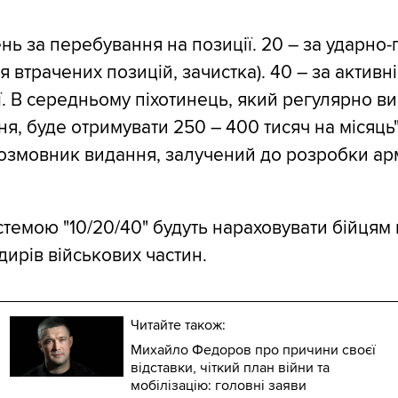
ень за перебування на позиції. 20 – за ударно
я втрачених позицій, зачистка). 40 – за активні
ії. В середньому піхотинець, який регулярно в
я, буде отримувати 250 – 400 тисяч на місяць"
озмовник видання, залучений до розробки ар
темою "10/20/40" будуть нараховувати бійцям н
дирів військових частин.
Читайте також:
Михайло Федоров про причини своєї
відставки, чіткий план війни та
мобілізацію: головні заяви