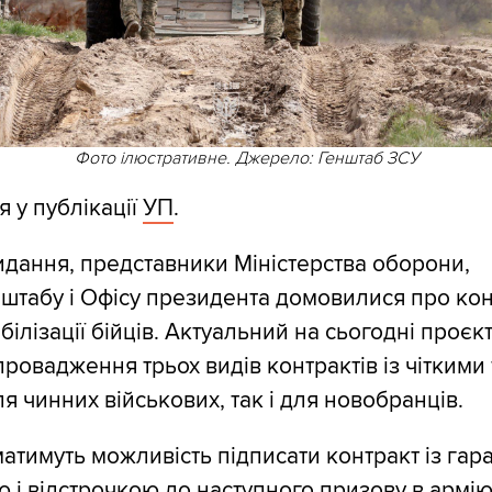
Фото ілюстративне. Джерело: Генштаб ЗСУ
я у публікації
УП
.
идання, представники Міністерства оборони,
штабу і Офісу президента домовилися про ко
білізації бійців. Актуальний на сьогодні проєк
ровадження трьох видів контрактів із чіткими
я чинних військових, так і для новобранців.
матимуть можливість підписати контракт із га
ю і відстрочкою до наступного призову в армію