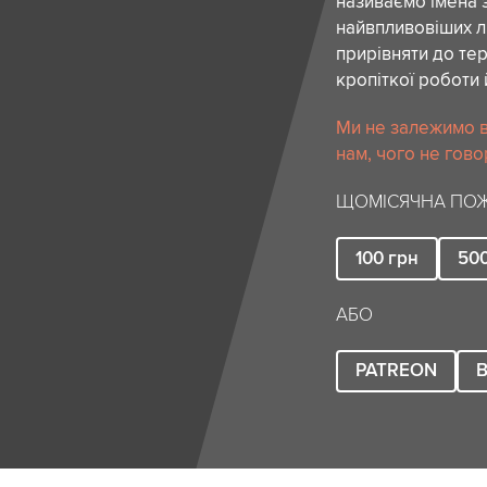
називаємо імена 
найвпливовіших лю
прирівняти до тер
кропіткої роботи 
Ми не залежимо в
нам, чого не гово
ЩОМІСЯЧНА ПОЖ
100
грн
50
АБО
PATREON
B