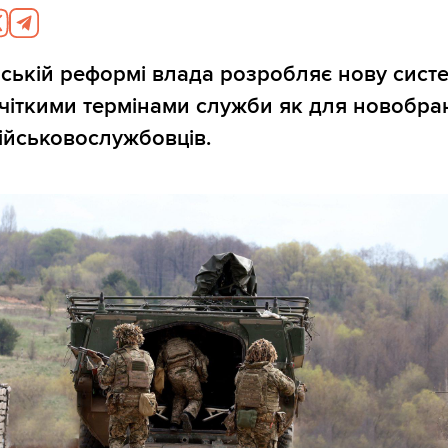
йській реформі влада розробляє нову сист
 чіткими термінами служби як для новобранц
ійськовослужбовців.