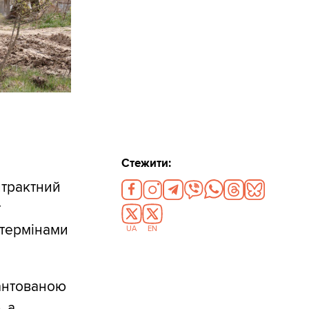
Стежити:
нтрактний
т
 термінами
UA
EN
рантованою
, а