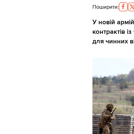
Поширити
:
У новій армі
контрактів із
для чинних в