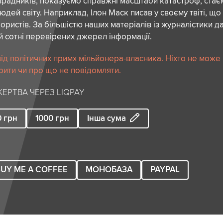
зрадників, показуємо справжні масштаби катастроф, ста
дей світу. Наприклад, Ілон Маск писав у своєму твіті, що
ористів. За більшістю наших матеріалів із журналістики да
й сотні перевірених джерел інформації.
ід політичних примх мільйонера-власника. Ніхто не може
рити чи про що не повідомляти.
ЕРТВА ЧЕРЕЗ LIQPAY
0
грн
1000
грн
Інша сума
UY ME A COFFEE
МОНОБАЗА
PAYPAL