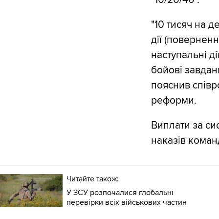
"10 тисяч на д
дії (поверненн
наступальні д
бойові завданн
пояснив співр
реформи.
Виплати за сис
наказів коман
Читайте також:
У ЗСУ розпочалися глобальні
перевірки всіх військових частин