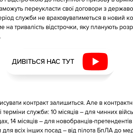
зможуть переукласти свої договори з держав
ріод служби не враховуватиметься в новий ко
е на тривалість відстрочки, яку планують роз
.
ДИВІТЬСЯ НАС ТУТ
писувати контракт залишиться. Але в контрактн
кі терміни служби: 10 місяців – для чинних війс
ах, 14 місяців – для новобранців-претендентів
 для всіх інших посад – від пілота БпЛА до ме