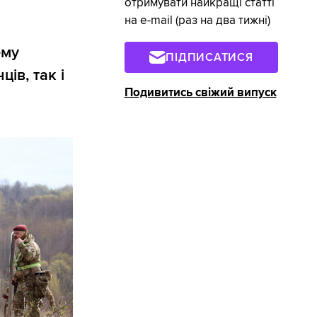
отримувати найкращі статті
на e-mail (раз на два тижні)
ему
ПІДПИСАТИСЯ
ів, так і
Подивитись свіжий випуск