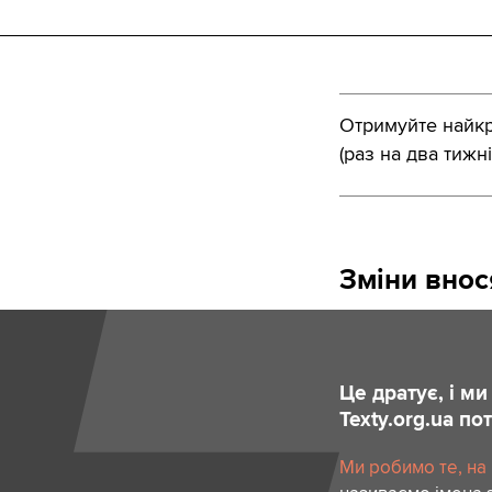
Отримуйте найкра
(раз на два тижні
Зміни вно
Це дратує, і м
Texty.org.ua п
Ми робимо те, на