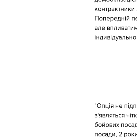
контрактники 
Попередній пе
але впливатим
індивідуально
"Опція не під
з'являться чіт
бойових посад
посади, 2 роки