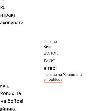
ою.
нтракт,
раховувати
Погода
Київ
волог.:
тиск:
вітер:
Погода на 10 днів від
sinoptik.ua
иків
ькових на
 на бойові
дійника