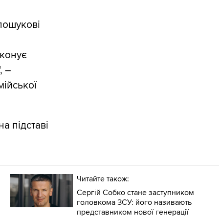
-пошукові
иконує
, –
мійської
а підставі
Читайте також:
Сергій Собко стане заступником
головкома ЗСУ: його називають
представником нової генерації