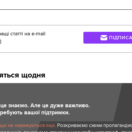
щі статті на e-mail
ПІДПИС
)
сяться щодня
и це знаємо. Але це дуже важливо.
отребують вашої підтримки.
 що не наважуються інші.
Розкриваємо схеми пропагандист