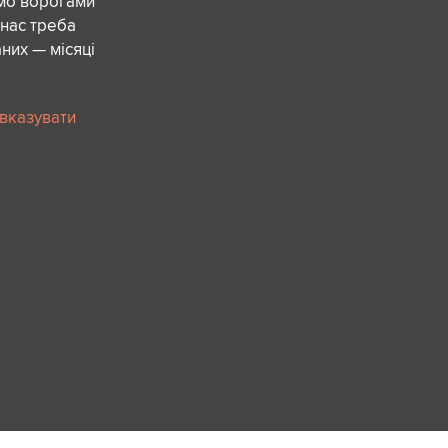
ємо ворогами
 нас треба
них — місяці
 вказувати