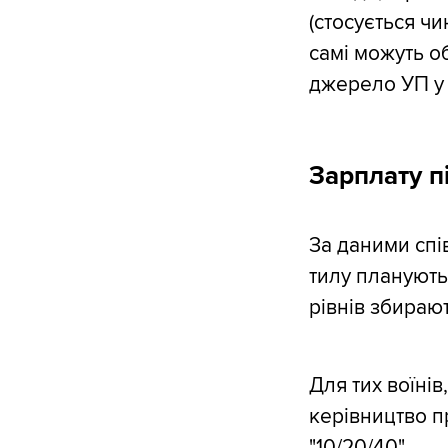
(стосується чи
самі можуть об
джерело УП у 
Зарплату п
За даними спі
тилу планують
рівнів збираю
Для тих воїнів
керівництво п
"10/20/40".