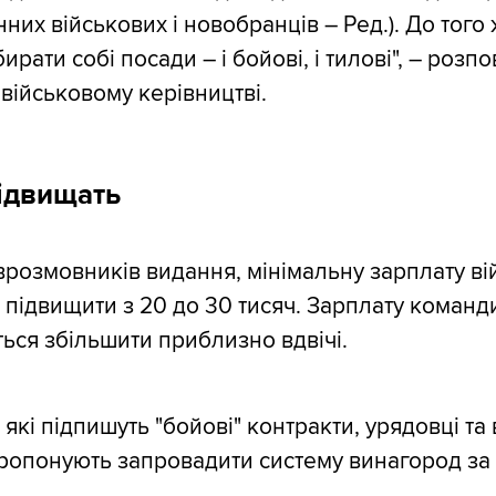
нних військових і новобранців – Ред.). До того
ирати собі посади – і бойові, і тилові", – розпо
військовому керівництві.
ідвищать
врозмовників видання, мінімальну зарплату ві
 підвищити з 20 до 30 тисяч. Зарплату команди
ться збільшити приблизно вдвічі.
, які підпишуть "бойові" контракти, урядовці та
ропонують запровадити систему винагород за