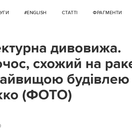
УГИ
#ENGLISH
СТАТТІ
ФРАГМЕНТИ
ектурна дивовижа.
чос, схожий на раке
найвищою будівлею
ко (ФОТО)
0