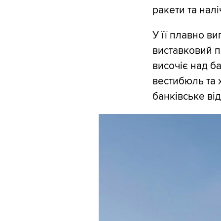
ракети та налі
У її плавно ви
виставковий пр
височіє над б
вестибюль та 
банківське ві