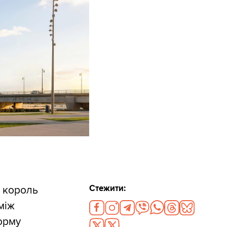
Стежити:
к король
між
орму