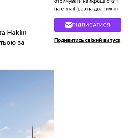
отримувати найкращі статті
на e-mail (раз на два тижні)
ПІДПИСАТИСЯ
та Hakim
Подивитись свіжий випуск
етьою за